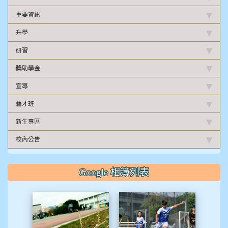
重要資訊
升學
研習
獎助學金
宣導
藝才班
新生專區
校內公告
Google 相簿列表
校園十年之美
足球隊