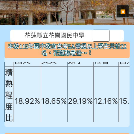
⏸
本校115年國中教育會考5A等級以上
花蓮縣立花崗國民中學
學生共計22名，花蓮縣最佳～！
本校115年國中教育會考5A等級以上學生共計22
國文
英文
數學
社會
自
名，花蓮縣最佳～！
精
熟
程
18.92%
18.65%
29.19%
12.16%
15.
度
比
例
906陳兆宏 5A10+ 作文5