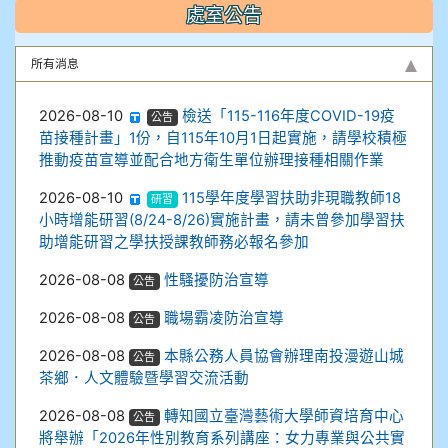
恩
信
瑄
桓
儒
處室公告
吳采
梁恩
張瑋
梁朝
張亦
林羽
所有消息
真
禔
珊
博
樂
庭
2026-08-10
檢送「115-116年度COVID-19疫
公告
廖永
洪峻
陳芊
蔡甄
苗接種計畫」1份，自115年10月1日起實施，請學校積極
推動疫苗宣導並配合地方衛生單位辦理接種相關作業
勝
馳
卉
庭
2026-08-10
115學年度學習扶助非現職教師18
研習
小時增能研習(8/24-8/26)實施計畫，請未曾參加學習扶
助增能研習之學扶授課教師務必報名參加
2026-08-08
性騷擾防治宣導
公告
2026-08-08
職場霸凌防治宣導
公告
2026-08-08
本縣公務人員協會辦理南投漫遊山城
公告
茶鄉．人文體驗暨學習交流活動
2026-08-08
轉知國立臺灣藝術大學師資培育中心
公告
將舉辦「2026年性別教育系列講座：女力專業與公共實