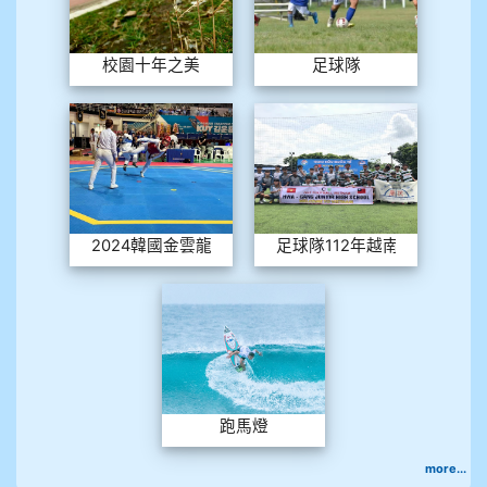
校園十年之美
足球隊
2024韓國金雲龍公開賽
足球隊1
2024韓國金雲龍公開賽
足球隊112年越南河內交流
跑馬燈
跑馬燈
more...