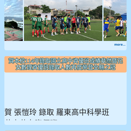
跑馬燈
909林朝智
910謝尚橙
910呂芃澔
910溫婕伶
911王祉傑
more...
911張 婷
912彭子宸
賀本校114年錄取國立高中資優班成績斐然暨花
女數理資優班錄取人數再度榮登全縣之冠
914王苡澄
賀 張愷玲 錄取 羅東高中科學班
花中花女資優班
龔宥
石謙
董芷
謝佳
吳秋
張 容