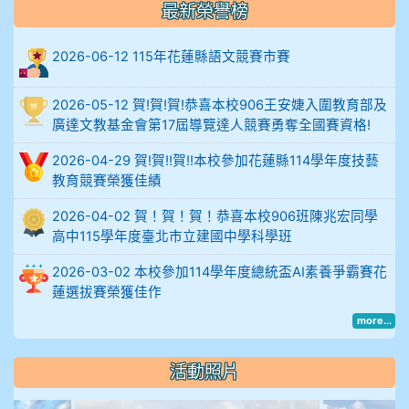
最新榮譽榜
912余 嘉 5A10+
914謝佩臻 5A10+
2026-06-12 115年花蓮縣語文競賽市賽
902蘇奕愷
2026-05-12 賀!賀!賀!恭喜本校906王安婕入圍教育部及
903陳品帆
廣達文教基金會第17屆導覽達人競賽勇奪全國賽資格!
904彭子庭
2026-04-29 賀!賀!!賀!!本校參加花蓮縣114學年度技藝
905蔣昇和
教育競賽榮獲佳績
905周沛蓉
2026-04-02 賀！賀！賀！恭喜本校906班陳兆宏同學
905鄭瑀安
高中115學年度臺北市立建國中學科學班
906江彥臻
2026-03-02 本校參加114學年度總統盃AI素養爭霸賽花
蓮選拔賽榮獲佳作
907張晏寧
more...
908彭主豪
909林柏翰
活動照片
909林玉楓