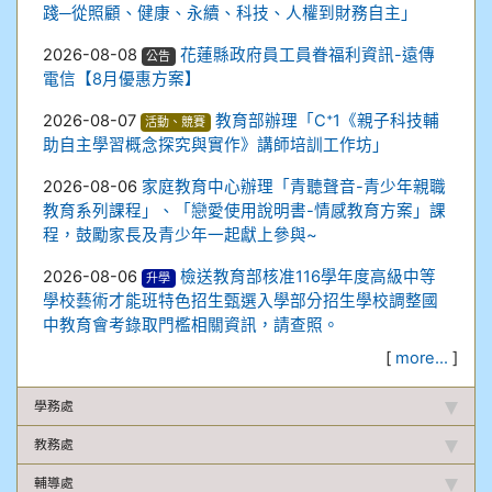
踐─從照顧、健康、永續、科技、人權到財務自主」
2026-08-08
花蓮縣政府員工員眷福利資訊-遠傳
公告
電信【8月優惠方案】
2026-08-07
教育部辦理「C⁺1《親子科技輔
活動、競賽
助自主學習概念探究與實作》講師培訓工作坊」
2026-08-06
家庭教育中心辦理「青聽聲音-青少年親職
教育系列課程」、「戀愛使用說明書-情感教育方案」課
程，鼓勵家長及青少年一起獻上參與~
2026-08-06
檢送教育部核准116學年度高級中等
升學
學校藝術才能班特色招生甄選入學部分招生學校調整國
中教育會考錄取門檻相關資訊，請查照。
[
more...
]
學務處
教務處
輔導處