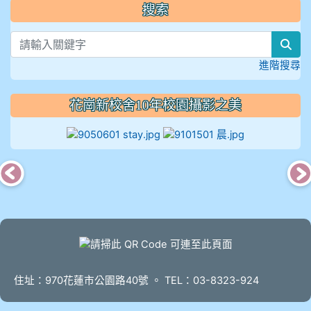
搜索
sea
進階搜尋
花崗新校舍10年校園攝影之美
photo-626
photo-635
頁尾
住址：970花蓮市公園路40號 。 TEL：03-8323-924