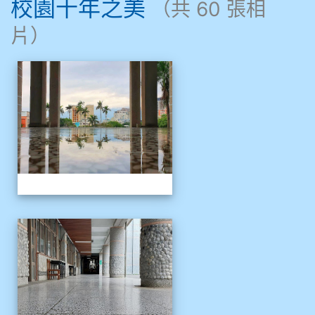
校園十年之美
909林柏翰
（共 60 張相
片）
909林玉楓
相簿列表
校園十年之美
909林朝智
910謝尚橙
910呂芃澔
910溫婕伶
911王祉傑
校園十年之美
911張 婷
912彭子宸
914王苡澄