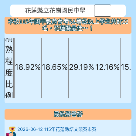
學生共計22名，花蓮縣最佳～！
花蓮縣立花崗國民中學
國文
英文
數學
社會
自
⏸
本校115年國中教育會考5A等級以上學生共計22
精
名，花蓮縣最佳～！
熟
程
18.92%
18.65%
29.19%
12.16%
15.
度
比
例
906陳兆宏 5A10+ 作文5
912余 嘉 5A10+
最新榮譽榜
914謝佩臻 5A10+
2026-06-12 115年花蓮縣語文競賽市賽