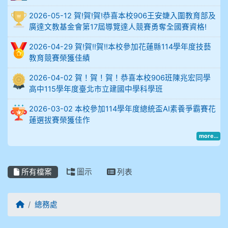
2026-05-12 賀!賀!賀!恭喜本校906王安婕入圍教育部及
914謝佩臻 5A10+
廣達文教基金會第17屆導覽達人競賽勇奪全國賽資格!
902蘇奕愷
2026-04-29 賀!賀!!賀!!本校參加花蓮縣114學年度技藝
教育競賽榮獲佳績
903陳品帆
2026-04-02 賀！賀！賀！恭喜本校906班陳兆宏同學
高中115學年度臺北市立建國中學科學班
904彭子庭
2026-03-02 本校參加114學年度總統盃AI素養爭霸賽花
905蔣昇和
蓮選拔賽榮獲佳作
more...
905周沛蓉
905鄭瑀安
所有檔案
圖示
列表
906江彥臻
回首頁
總務處
907張晏寧