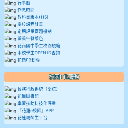
行事曆
912彭子宸
作息時間
教科書版本(115)
914王苡澄
學校課程計畫
定期評量審題機制
營養午餐菜色
花崗國中學生校園規範
本校學生OPEN ID查詢
花崗FB粉專
校園E化服務
校務行政系統（全誼）
花崗圖書館
學習扶助科技化評量
『花蓮e校園』APP
花蓮親師生平台