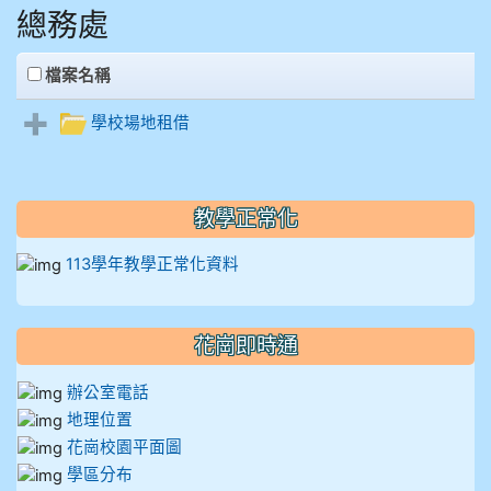
總務處
908彭主豪
clickAll
檔案名稱
909林柏翰
學校場地租借
909林玉楓
909林朝智
教學正常化
910謝尚橙
113學年教學正常化資料
910呂芃澔
花崗即時通
910溫婕伶
辦公室電話
911王祉傑
地理位置
花崗校園平面圖
911張 婷
學區分布