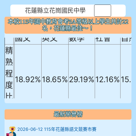
花蓮縣立花崗國民中學
本校115年國中教育會考5A等級以上
⏸
本校115年國中教育會考5A等級以上學生共計22
學生共計22名，花蓮縣最佳～！
名，花蓮縣最佳～！
國文
英文
數學
社會
自
精
熟
程
18.92%
18.65%
29.19%
12.16%
15.
度
比
例
最新榮譽榜
906陳兆宏 5A10+ 作文5
2026-06-12 115年花蓮縣語文競賽市賽
912余 嘉 5A10+