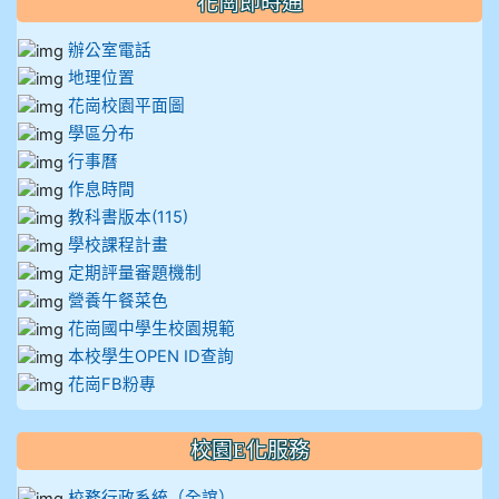
花崗即時通
辦公室電話
地理位置
花崗校園平面圖
學區分布
行事曆
作息時間
教科書版本(115)
學校課程計畫
定期評量審題機制
營養午餐菜色
花崗國中學生校園規範
本校學生OPEN ID查詢
花崗FB粉專
校園E化服務
校務行政系統（全誼）