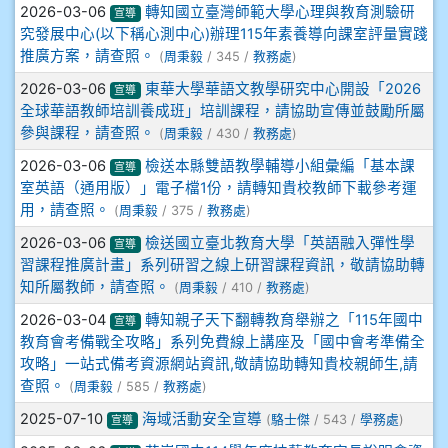
2026-03-06
轉知國立臺灣師範大學心理與教育測驗研
宣導
究發展中心(以下稱心測中心)辦理115年素養導向課室評量實踐
908彭主豪
推廣方案，請查照。
(
周秉毅
/ 345 /
教務處
)
909林柏翰
2026-03-06
東華大學華語文教學研究中心開設「2026
宣導
全球華語教師培訓養成班」培訓課程，請協助宣傳並鼓勵所屬
909林玉楓
參與課程，請查照。
(
周秉毅
/ 430 /
教務處
)
2026-03-06
檢送本縣雙語教學輔導小組彙編「基本課
宣導
909林朝智
室英語（通用版）」電子檔1份，請轉知貴校教師下載參考運
用，請查照。
(
周秉毅
/ 375 /
教務處
)
910謝尚橙
2026-03-06
檢送國立臺北教育大學「英語融入彈性學
宣導
習課程推廣計畫」系列研習之線上研習課程資訊，敬請協助轉
910呂芃澔
知所屬教師，請查照。
(
周秉毅
/ 410 /
教務處
)
2026-03-04
轉知親子天下翻轉教育舉辦之「115年國中
宣導
910溫婕伶
教育會考備戰全攻略」系列免費線上講座及「國中會考準備全
攻略」一站式備考資源網站資訊,敬請協助轉知貴校親師生,請
911王祉傑
查照。
(
周秉毅
/ 585 /
教務處
)
2025-07-10
海域活動安全宣導
(
駱士傑
/ 543 /
學務處
)
宣導
911張 婷