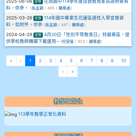
2025-06-06
花崗國中114學年度技藝教育家長說明會資
宣導
料，供參。
912彭子宸
(
吳孟穎
/ 485 /
輔導處
)
2025-03-26
114年國中畢業生花蓮區適性入學宣導資
宣導
914王苡澄
料，如附件，供參
(
吳孟穎
/ 447 /
輔導處
)
2024-04-29
4月20日「性別平等教育日」特展專區，提
宣導
供學校教師踴躍下載運用~
(
何旻陵
/ 923 /
輔導處
)
(目前頁次)
«
‹
1
2
3
4
5
6
7
8
9
10
下一頁
最後頁
›
»
教學正常化
113學年教學正常化資料