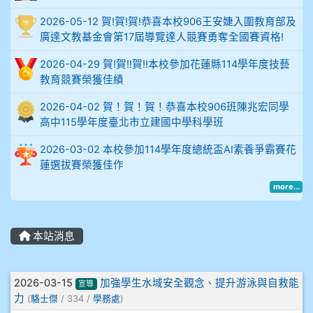
2026-05-12 賀!賀!賀!恭喜本校906王安婕入圍教育部及
914謝佩臻 5A10+
廣達文教基金會第17屆導覽達人競賽勇奪全國賽資格!
902蘇奕愷
2026-04-29 賀!賀!!賀!!本校參加花蓮縣114學年度技藝
教育競賽榮獲佳績
903陳品帆
2026-04-02 賀！賀！賀！恭喜本校906班陳兆宏同學
高中115學年度臺北市立建國中學科學班
904彭子庭
2026-03-02 本校參加114學年度總統盃AI素養爭霸賽花
蓮選拔賽榮獲佳作
905蔣昇和
more...
905周沛蓉
905鄭瑀安
本站消息
906江彥臻
文章列表
2026-03-15
加強學生水域安全觀念、提升游泳與自救能
宣導
力
(
駱士傑
/ 334 /
學務處
)
907張晏寧