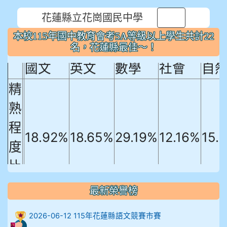
花蓮縣立花崗國民中學
⏸
本校115年國中教育會考5A等級以上
本校115年國中教育會考5A等級以上學生共計22
學生共計22名，花蓮縣最佳～！
名，花蓮縣最佳～！
國文
英文
數學
社會
自
精
熟
程
18.92%
18.65%
29.19%
12.16%
15.
度
比
例
最新榮譽榜
906陳兆宏 5A10+ 作文5
2026-06-12 115年花蓮縣語文競賽市賽
912余 嘉 5A10+