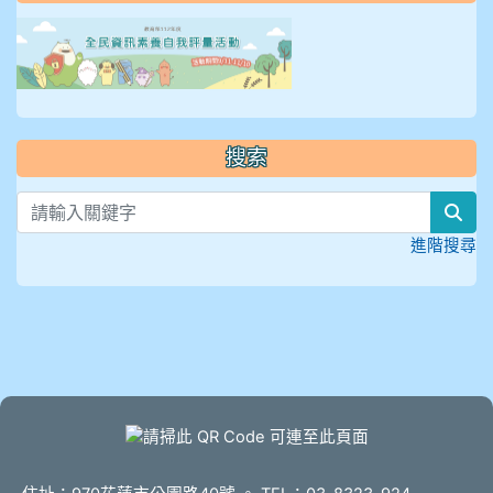
link to https://isafeevent
搜索
sea
進階搜尋
頁尾