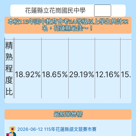
本校115年國中教育會考5A等級以上
花蓮縣立花崗國民中學
⏸
學生共計22名，花蓮縣最佳～！
本校115年國中教育會考5A等級以上學生共計22
名，花蓮縣最佳～！
國文
英文
數學
社會
自
精
熟
程
18.92%
18.65%
29.19%
12.16%
15.
度
比
例
906陳兆宏 5A10+ 作文5
最新榮譽榜
912余 嘉 5A10+
2026-06-12 115年花蓮縣語文競賽市賽