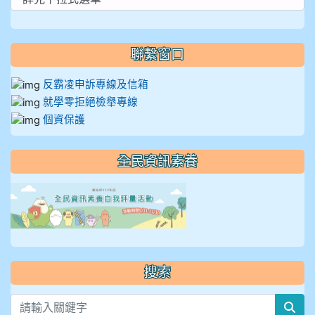
聯繫窗口
反霸凌申訴專線及信箱
就學零拒絕檢舉專線
個資保護
全民資訊素養
link to https://isafeevent
搜索
sea