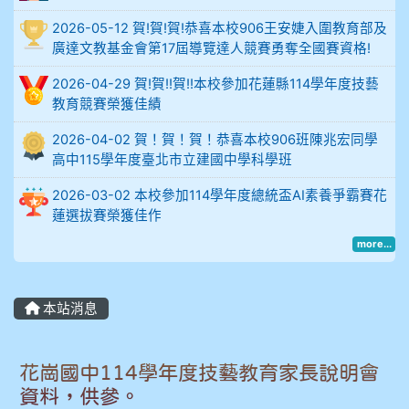
914謝佩臻 5A10+
2026-05-12 賀!賀!賀!恭喜本校906王安婕入圍教育部及
廣達文教基金會第17屆導覽達人競賽勇奪全國賽資格!
902蘇奕愷
2026-04-29 賀!賀!!賀!!本校參加花蓮縣114學年度技藝
903陳品帆
教育競賽榮獲佳績
2026-04-02 賀！賀！賀！恭喜本校906班陳兆宏同學
904彭子庭
高中115學年度臺北市立建國中學科學班
905蔣昇和
2026-03-02 本校參加114學年度總統盃AI素養爭霸賽花
蓮選拔賽榮獲佳作
905周沛蓉
more...
905鄭瑀安
本站消息
906江彥臻
花崗國中114學年度技藝教育家長說明會
907張晏寧
資料，供參。