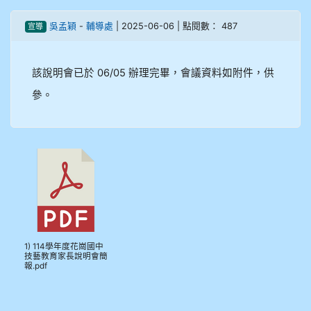
908彭主豪
吳孟穎
-
輔導處
| 2025-06-06 | 點閱數： 487
宣導
909林柏翰
該說明會已於 06/05 辦理完畢，會議資料如附件，供
909林玉楓
參。
909林朝智
910謝尚橙
910呂芃澔
910溫婕伶
911王祉傑
1) 114學年度花崗國中
技藝教育家長說明會簡
報.pdf
911張 婷