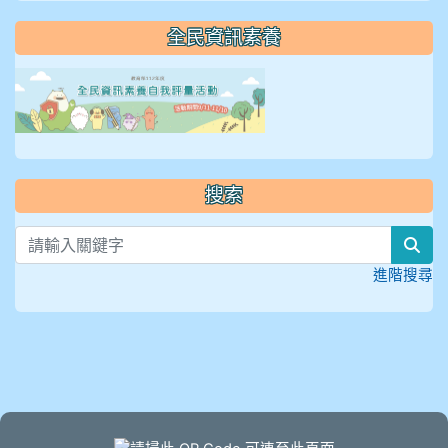
全民資訊素養
link to https://isafeevent
搜索
sea
進階搜尋
頁尾