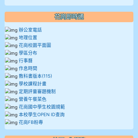
912彭子宸
花崗即時通
914王苡澄
辦公室電話
地理位置
花崗校園平面圖
學區分布
行事曆
作息時間
教科書版本(115)
學校課程計畫
定期評量審題機制
營養午餐菜色
花崗國中學生校園規範
本校學生OPEN ID查詢
花崗FB粉專