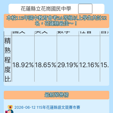
本校115年國中教育會考5A等級以上
花蓮縣立花崗國民中學
⏸
學生共計22名，花蓮縣最佳～！
本校115年國中教育會考5A等級以上學生共計22
名，花蓮縣最佳～！
國文
英文
數學
社會
自
精
熟
程
18.92%
18.65%
29.19%
12.16%
15.
度
比
例
最新榮譽榜
906陳兆宏 5A10+ 作文5
2026-06-12 115年花蓮縣語文競賽市賽
912余 嘉 5A10+