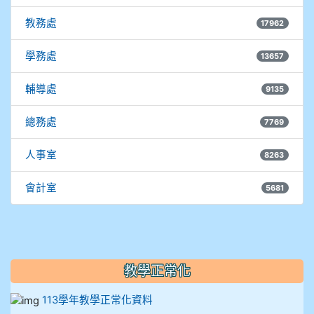
908彭主豪
教務處
17962
909林柏翰
學務處
13657
909林玉楓
輔導處
9135
909林朝智
總務處
7769
910謝尚橙
人事室
8263
910呂芃澔
會計室
5681
910溫婕伶
911王祉傑
教學正常化
911張 婷
113學年教學正常化資料