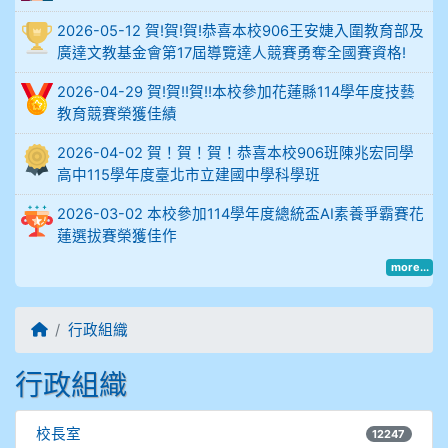
914謝佩臻 5A10+
2026-05-12 賀!賀!賀!恭喜本校906王安婕入圍教育部及
廣達文教基金會第17屆導覽達人競賽勇奪全國賽資格!
902蘇奕愷
2026-04-29 賀!賀!!賀!!本校參加花蓮縣114學年度技藝
教育競賽榮獲佳績
903陳品帆
2026-04-02 賀！賀！賀！恭喜本校906班陳兆宏同學
高中115學年度臺北市立建國中學科學班
904彭子庭
2026-03-02 本校參加114學年度總統盃AI素養爭霸賽花
905蔣昇和
蓮選拔賽榮獲佳作
more...
905周沛蓉
905鄭瑀安
回首頁
行政組織
906江彥臻
行政組織
907張晏寧
校長室
12247