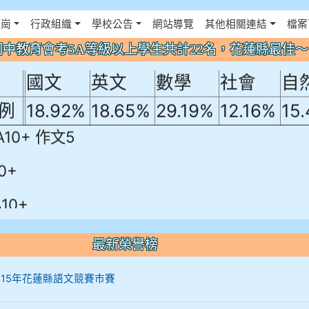
年國中教育會考5A等級以上學生共計22名
佈景設定
花崗
行政組織
學校公告
網站導覽
其他相關連結
檔案
！
年國中教育會考5A等級以上學生共計22名，花蓮縣最佳
國文
英文
數學
社會
自
例
18.92%
18.65%
29.19%
12.16%
15
A10+ 作文5
0+
10+
最新榮譽榜
12 115年花蓮縣語文競賽市賽