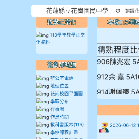
本校115
花蓮縣立花崗國民中學
重新取得
認識
蓮縣最佳～
教學正常化
本校115
113學年教學正常
化資料
精熟程度比
906陳兆宏 5
花崗即時通
912余 嘉 5A1
辦公室電話
地理位置
914謝佩臻 5A
花崗校園平面圖
學區分布
902蘇奕愷
行事曆
作息時間
903陳品帆
教科書版本(115)
2026-06-
學校課程計畫
904彭子庭