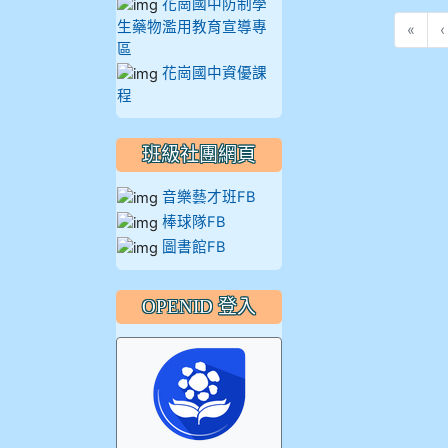
花崗國中防制學
生藥物濫用教育宣導專
«
‹
區
花崗國中資優課
程
班級社團網頁
音樂藝才班FB
棒球隊FB
圖書館FB
OPENID 登入