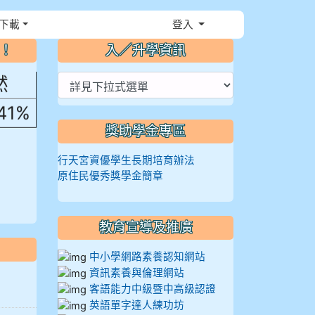
，花
下載
登入
⏸
～！
入／升學資訊
然
.41%
獎助學金專區
行天宮資優學生長期培育辦法
原住民優秀獎學金簡章
教育宣導及推廣
中小學網路素養認知網站
資訊素養與倫理網站
客語能力中級暨中高級認證
英語單字達人練功坊