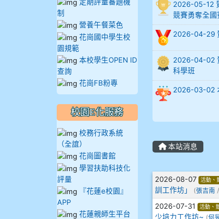
定期評量審題機
2026-05
制
905蔣昇和
競賽勇奪全國
營養午餐菜色
2026-04-
花崗國中學生校
905周沛蓉
園規範
本校學生OPEN ID
2026-04
905鄭瑀安
科學班
查詢
花崗FB粉專
906江彥臻
2026-03
907張晏寧
校園E化服務
校務行政系統
908彭主豪
（全誼）
本站消息
花崗圖書館
909林柏翰
學習扶助科技化
文章列表
評量
2026-08-07
活動、
909林玉楓
訓工作坊」
『花蓮e校園』
(
張吉南
/
APP
909林朝智
2026-07-31
活動、
花蓮親師生平台
少培力工作坊~
(
何