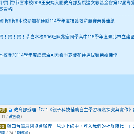
-12 賀!賀!賀!恭喜本校906王安婕入圍教育部及廣達文教基金會第17屆導
賽資格!
29 賀!賀!!賀!!本校參加花蓮縣114學年度技藝教育競賽榮獲佳績
-02 賀！賀！賀！恭喜本校906班陳兆宏同學高中115學年度臺北市立建
-02 本校參加114學年度總統盃AI素養爭霸賽花蓮選拔賽榮獲佳作
教育部辦理「C⁺1《親子科技輔助自主學習概念探究與實作》
競賽
 11 /
教務處
)
轉知台灣展翅協會辦理「兒少上線中，登入我們的社群時代！」2
競賽
旻陵
/ 74 /
輔導處
)