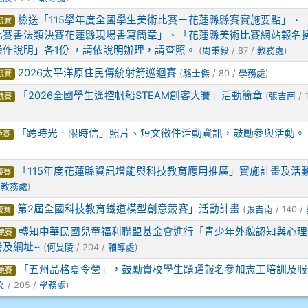
檢送「115學年度全國學生美術比賽－花蓮縣縣賽實施要點」、「
競賽
比賽書法類決賽花蓮縣現場書寫簡章」、「花蓮縣美術比賽網站報名
作說明」各1份 ，請依說明辦理，請查照。
(
周秉毅
/ 87 /
教務處
)
2026太平洋原住民傳統射箭巡迴賽
(
駱士傑
/ 80 /
學務處
)
競賽
「2026全國學生遙控帆船STEAM創客大賽」活動簡章
(
張吉南
/ 
競賽
「跨時光．限時信」照片、短文徵件活動資訊，鼓勵參與活動。
競賽
「115年度花蓮縣資訊增能與科技教育應用推廣」實施計畫及活
競賽
/
教務處
)
第2屆全國科技教育鐵道模型創意競賽」活動計畫
(
張吉南
/ 140 /
競賽
轉知中華民國兒童福利聯盟基金會進行「青少年外貌認知與心理
競賽
卷及網址~
(
何旻陵
/ 204 /
輔導處
)
「五州品格夏令營」，鼓勵貴校學生踴躍報名參加志工培訓及服
競賽
文
/ 205 /
學務處
)