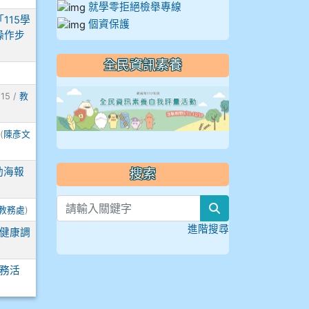
就學零拒絕檢舉專線
115學
個資保護
操作步
全民資訊素養
link to https://
115 /
教
(
陳彥文
動海報
搜索
search
教務處
)
進階搜尋
健康調
務活