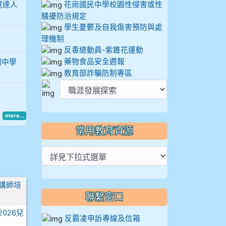
覽達人
花崗國民中學校園性侵害或性
騷擾防治規定
學生憂鬱及自我傷害預防與處
理機制
反毒總動員-紫錐花運動
藥物食品安全週報
國中學
教育部詐騙防制專區
more...
常用教育資源
講師培
聯繫窗口
026兒
反霸凌申訴專線及信箱