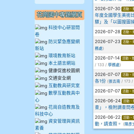
910謝尚橙
2026-07-30
活動、
花崗國中專題網頁
年度全國學生美術
910呂芃澔
驟」及「以圖搜圖操
科技中心研習問
2026-07-28
活動、
卷
910溫婕伶
防災緊急應變網
2026-07-23
活動、
新站
務處
)
911王祉傑
環境教育新站
2026-07-14
活動、
本土語言網站
/ 133 /
學務處
)
911張 婷
健康促進校園網
2026-07-07
活動、
交通安全網
912彭子宸
各1份
(
張吉南
/ 173 
互動教具研究室
2026-07-07
活動、
數學互動教具中
914王苡澄
心
2026-06-24
活動、
花崗自造教育及
查」，檢附調查問
科技中心
2026-06-22
活動、
資安管理與資訊
動，請查照。
(
陳彥
素養