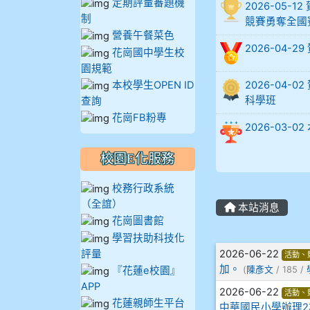
定期評量審題機
2026-05
制
905蔣昇和
競賽勇奪全國
營養午餐菜色
2026-04-
花崗國中學生校
905周沛蓉
園規範
本校學生OPEN ID
2026-04
905鄭瑀安
科學班
查詢
花崗FB粉專
906江彥臻
2026-03
907張晏寧
校園E化服務
校務行政系統
908彭主豪
（全誼）
本站消息
花崗圖書館
909林柏翰
學習扶助科技化
文章列表
評量
2026-06-22
活動、
909林玉楓
加。
『花蓮e校園』
(
陳彥文
/ 185 /
APP
2026-06-22
909林朝智
活動、
花蓮親師生平台
中華國民小學辦理2