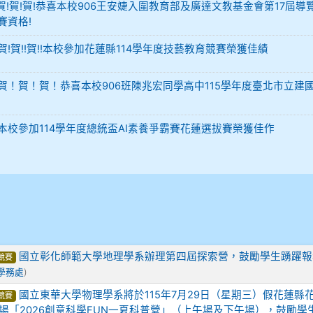
-12 賀!賀!賀!恭喜本校906王安婕入圍教育部及廣達文教基金會第17屆導
賽資格!
29 賀!賀!!賀!!本校參加花蓮縣114學年度技藝教育競賽榮獲佳績
-02 賀！賀！賀！恭喜本校906班陳兆宏同學高中115學年度臺北市立建
-02 本校參加114學年度總統盃AI素養爭霸賽花蓮選拔賽榮獲佳作
國立彰化師範大學地理學系辦理第四屆探索營，鼓勵學生踴躍報
競賽
學務處
)
國立東華大學物理學系將於115年7月29日（星期三）假花蓮縣
競賽
場「2026創意科學FUN一夏科普營」（上午場及下午場），鼓勵學