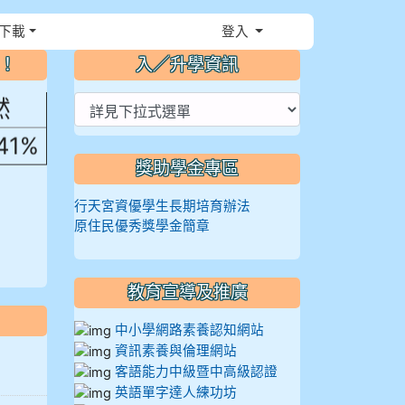
，花
下載
登入
⏸
～！
入／升學資訊
然
.41%
獎助學金專區
行天宮資優學生長期培育辦法
原住民優秀獎學金簡章
教育宣導及推廣
中小學網路素養認知網站
資訊素養與倫理網站
客語能力中級暨中高級認證
英語單字達人練功坊