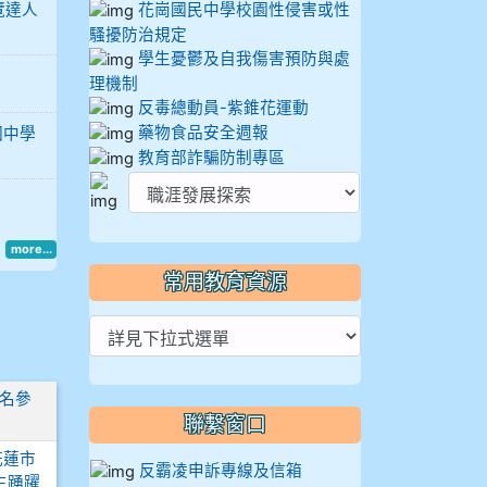
覽達人
花崗國民中學校園性侵害或性
騷擾防治規定
學生憂鬱及自我傷害預防與處
理機制
反毒總動員-紫錐花運動
藥物食品安全週報
國中學
教育部詐騙防制專區
more...
常用教育資源
名參
聯繫窗口
花蓮市
反霸凌申訴專線及信箱
生踴躍