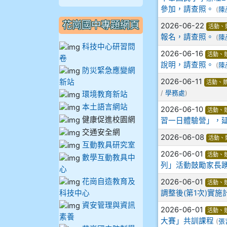
參加，請查照。
(
陳
910謝尚橙
花崗國中專題網頁
2026-06-22
活動、
910呂芃澔
報名，請查照。
(
陳
科技中心研習問
2026-06-16
活動、
卷
910溫婕伶
說明，請查照。
(
陳
防災緊急應變網
2026-06-11
新站
活動、
911王祉傑
/
學務處
)
環境教育新站
本土語言網站
2026-06-10
活動、
911張 婷
健康促進校園網
習一日體驗營」，延
交通安全網
912彭子宸
2026-06-08
活動、
互動教具研究室
2026-06-01
活動、
數學互動教具中
914王苡澄
列」活動鼓勵家長
心
花崗自造教育及
2026-06-01
活動、
科技中心
調整後(第1次)實施
資安管理與資訊
2026-06-01
活動、
素養
大賽」共訓課程
(
張