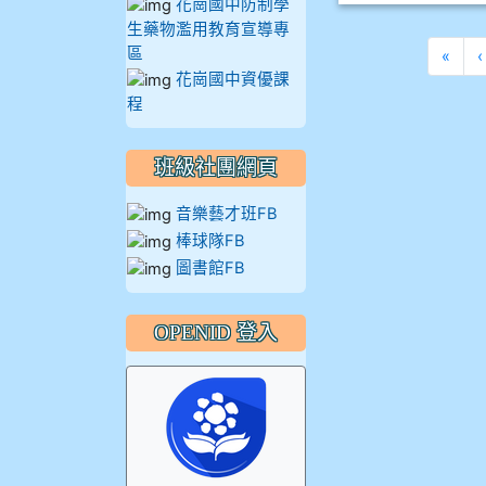
花崗國中防制學
生藥物濫用教育宣導專
區
第一
«
‹
花崗國中資優課
程
班級社團網頁
音樂藝才班FB
棒球隊FB
圖書館FB
OPENID 登入