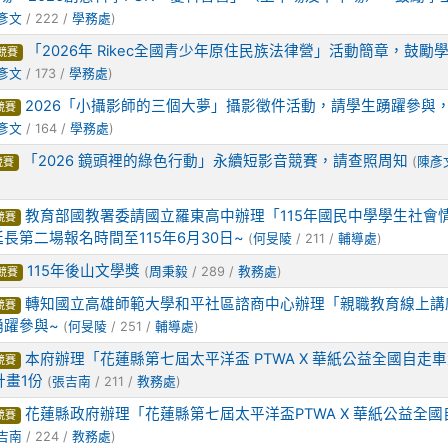
彥文
/ 222 /
學務處
)
「2026年 Rikec全國青少年原住民族法律營」活動簡章，鼓勵
競賽
彥文
/ 173 /
學務處
)
2026「小攝影師的三個大夢」攝影徵件活動，請學生踴躍參與
競賽
彥文
/ 164 /
學務處
)
「2026 鏡頭裡的綠色行動」永續短影音競賽，請查照周知
(
陳彥
競賽
教育部國教署委請國立羅東高中辦理「115年國民中學學生社會
競賽
長第二場報名時間至115年6月30日~
(
何旻陵
/ 211 /
輔導處
)
115年後山文學獎
(
周秉毅
/ 289 /
教務處
)
競賽
轉知國立高雄師範大學和平社區諮商中心辦理「親職教育線上講
競賽
踴躍參與~
(
何旻陵
/ 251 /
輔導處
)
本府辦理「花蓮縣第七屆太平洋盃 PTWA X 華紙公益全國自走
競賽
計畫1份
(
張吉南
/ 211 /
教務處
)
花蓮縣政府辦理「花蓮縣第七屆太平洋盃PTWA X 華紙公益全國
競賽
吉南
/ 224 /
教務處
)