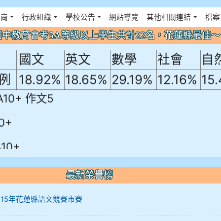
年國中教育會考5A等級以上學生共計22名
佈景設定
花崗
行政組織
學校公告
網站導覽
其他相關連結
檔案
！
年國中教育會考5A等級以上學生共計22名，花蓮縣最佳
國文
英文
數學
社會
自
例
18.92%
18.65%
29.19%
12.16%
15
A10+ 作文5
0+
10+
最新榮譽榜
12 115年花蓮縣語文競賽市賽