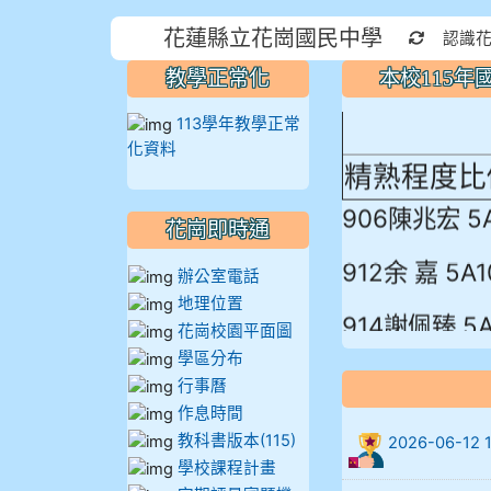
本校115
花蓮縣立花崗國民中學
重新取得
認識
蓮縣最佳～
教學正常化
本校115
113學年教學正常
化資料
精熟程度比
906陳兆宏 5
花崗即時通
912余 嘉 5A1
辦公室電話
地理位置
914謝佩臻 5A
花崗校園平面圖
學區分布
902蘇奕愷
行事曆
作息時間
903陳品帆
教科書版本(115)
2026-06-
學校課程計畫
904彭子庭