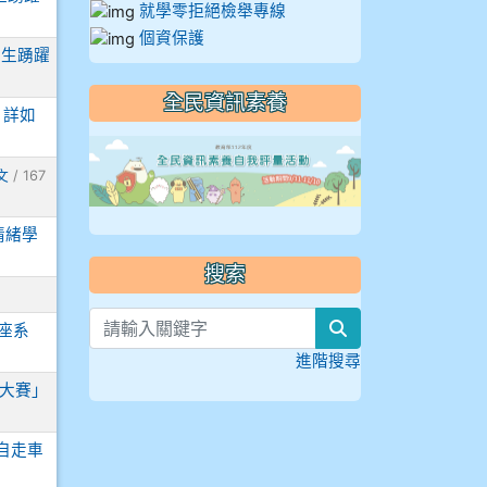
就學零拒絕檢舉專線
個資保護
學生踴躍
全民資訊素養
，詳如
link to https://
文
/ 167
情緒學
搜索
search
座系
進階搜尋
車大賽」
自走車