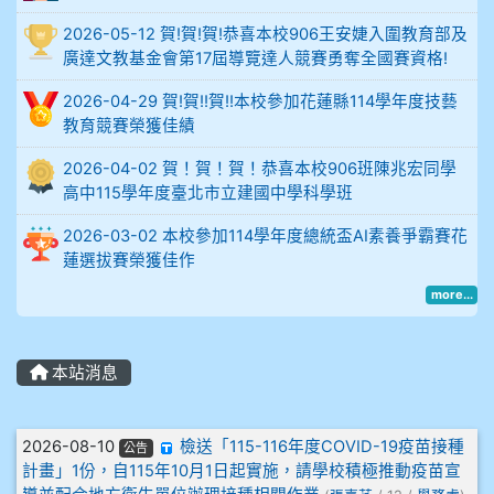
914謝佩臻 5A10+
2026-05-12 賀!賀!賀!恭喜本校906王安婕入圍教育部及
廣達文教基金會第17屆導覽達人競賽勇奪全國賽資格!
902蘇奕愷
2026-04-29 賀!賀!!賀!!本校參加花蓮縣114學年度技藝
903陳品帆
教育競賽榮獲佳績
2026-04-02 賀！賀！賀！恭喜本校906班陳兆宏同學
904彭子庭
高中115學年度臺北市立建國中學科學班
905蔣昇和
2026-03-02 本校參加114學年度總統盃AI素養爭霸賽花
蓮選拔賽榮獲佳作
905周沛蓉
more...
905鄭瑀安
本站消息
906江彥臻
文章列表
907張晏寧
2026-08-10
檢送「115-116年度COVID-19疫苗接種
公告
計畫」1份，自115年10月1日起實施，請學校積極推動疫苗宣