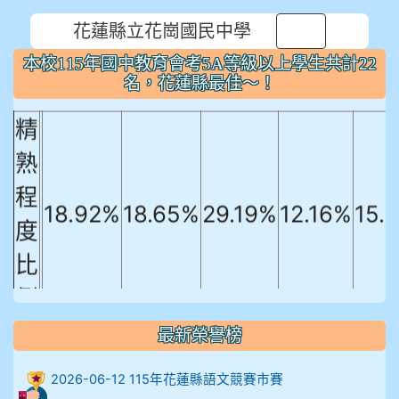
本校115年國中教育會考5A等級以上
花蓮縣立花崗國民中學
⏸
學生共計22名，花蓮縣最佳～！
本校115年國中教育會考5A等級以上學生共計22
國文
英文
數學
社會
自
名，花蓮縣最佳～！
精
熟
程
18.92%
18.65%
29.19%
12.16%
15.
度
比
例
906陳兆宏 5A10+ 作文5
最新榮譽榜
912余 嘉 5A10+
2026-06-12 115年花蓮縣語文競賽市賽