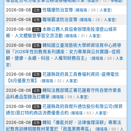
導並配合地方衛生單位辦理接種相關作業
(
張嘉芬
/ 12 /
學務處
)
908彭主豪
2026-08-08
性騷擾防治宣導
(
陳珞珞
/ 29 /
人事室
)
公告
909林柏翰
2026-08-08
職場霸凌防治宣導
(
陳珞珞
/ 28 /
人事室
)
公告
2026-08-08
本縣公務人員協會辦理南投漫遊山城茶
909林玉楓
公告
鄉．人文體驗暨學習交流活動
(
陳珞珞
/ 31 /
人事室
)
909林朝智
2026-08-08
轉知國立臺灣藝術大學師資培育中心將舉
公告
辦「2026年性別教育系列講座：女力專業與公共實踐─從照
顧、健康、永續、科技、人權到財務自主」
910謝尚橙
(
陳珞珞
/ 29 /
人事
室
)
910呂芃澔
2026-08-08
花蓮縣政府員工員眷福利資訊-遠傳電信
公告
【8月優惠方案】
(
陳珞珞
/ 32 /
人事室
)
910溫婕伶
2026-08-06
轉知法務部矯正署花蓮看守所自營作業食
公告
品科產品型錄及訂購單
(
陳珞珞
/ 58 /
人事室
)
911王祉傑
2026-08-06
花蓮縣政府與傑升通信股份有限公司(傑昇
公告
通信)簽訂特約商店消費優惠合約
(
陳珞珞
/ 63 /
人事室
)
911張 婷
2026-08-06
轉知「廉能共好．法律倫理深耕」專案法
公告
紀教育訓練相關教材業置於「政風業務專區」
(
陳珞珞
/ 60 /
人