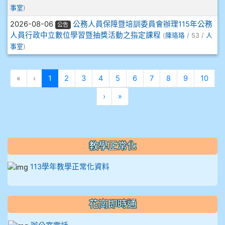
912彭子宸
事室
)
914王苡澄
2026-08-06
公務人員保障暨培訓委員會辦理115年公務
公告
人員行政中立數位學習暨抽獎活動之指定課程
(
陳珞珞
/ 53 /
人
事室
)
(目前頁次)
«
‹
1
2
3
4
5
6
7
8
9
10
下一頁
最後頁
›
»
教學正常化
113學年教學正常化資料
花崗即時通