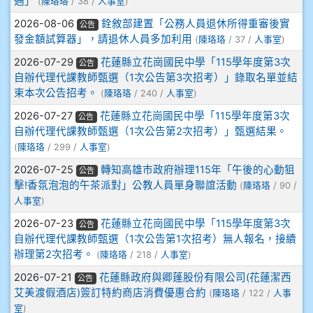
遇」
(
陳珞珞
/ 38 /
人事室
)
905鄭瑀安
2026-08-06
銓敘部建置「公務人員退休所得重審後實
公告
發金額試算器」，請退休人員多加利用
(
陳珞珞
/ 37 /
人事室
)
906江彥臻
2026-07-29
花蓮縣立花崗國民中學「115學年度第3次
公告
自辦代理代課教師甄選（1次公告第3次招考）」錄取名單並結
907張晏寧
束本次公告招考。
(
陳珞珞
/ 240 /
人事室
)
2026-07-27
花蓮縣立花崗國民中學「115學年度第3次
908彭主豪
公告
自辦代理代課教師甄選（1次公告第2次招考）」甄選結果。
(
陳珞珞
/ 299 /
人事室
)
909林柏翰
2026-07-25
轉知高雄市政府辦理115年「午後的心動狙
公告
909林玉楓
擊!香氛泡泡的午茶派對」公教人員單身聯誼活動
(
陳珞珞
/ 90 /
人事室
)
909林朝智
2026-07-23
花蓮縣立花崗國民中學「115學年度第3次
公告
自辦代理代課教師甄選（1次公告第1次招考）無人報名，接續
910謝尚橙
辦理第2次招考。
(
陳珞珞
/ 218 /
人事室
)
2026-07-21
花蓮縣政府與卿蓬股份有限公司(花蓮潔西
公告
910呂芃澔
艾美渡假酒店)簽訂特約商店消費優惠合約
(
陳珞珞
/ 122 /
人事
室
)