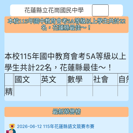
花蓮縣立花崗國民中學
⏸
本校115年國中教育會考5A等級以上學生共計22
名，花蓮縣最佳～！
本校115年國中教育會考5A等級以上
學生共計22名，花蓮縣最佳～！
國文
英文
數學
社會
自
精
熟
程
最新榮譽榜
18.92%
18.65%
29.19%
12.16%
15.
度
2026-06-12 115年花蓮縣語文競賽市賽