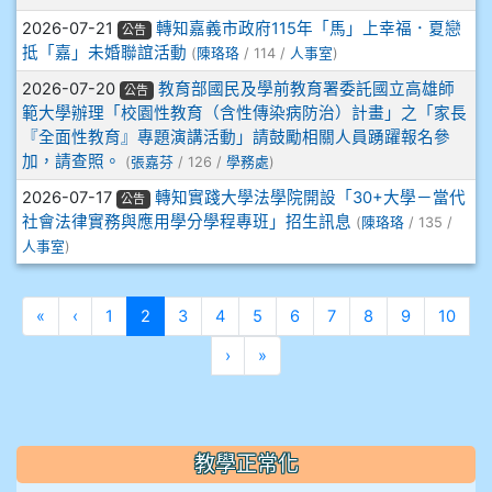
910溫婕伶
2026-07-21
轉知嘉義市政府115年「馬」上幸福．夏戀
公告
抵「嘉」未婚聯誼活動
(
陳珞珞
/ 114 /
人事室
)
911王祉傑
2026-07-20
教育部國民及學前教育署委託國立高雄師
公告
範大學辦理「校園性教育（含性傳染病防治）計畫」之「家長
911張 婷
『全面性教育』專題演講活動」請鼓勵相關人員踴躍報名參
加，請查照。
(
張嘉芬
/ 126 /
學務處
)
912彭子宸
2026-07-17
轉知實踐大學法學院開設「30+大學－當代
公告
社會法律實務與應用學分學程專班」招生訊息
(
陳珞珞
/ 135 /
914王苡澄
人事室
)
第一頁
上一頁
(目前頁次)
«
‹
1
2
3
4
5
6
7
8
9
10
下一頁
最後頁
›
»
教學正常化