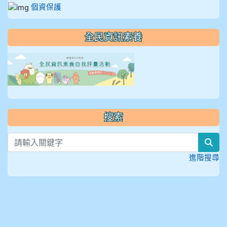
個資保護
全民資訊素養
link to https://isafeevent
搜索
sea
進階搜尋