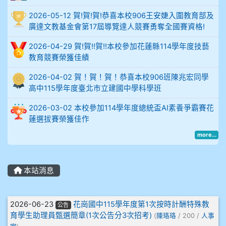
比
2026-05-12 賀!賀!賀!恭喜本校906王安婕入圍教育部及
例
廣達文教基金會第17屆導覽達人競賽勇奪全國賽資格!
906陳兆宏 5A10+ 作文5
2026-04-29 賀!賀!!賀!!本校參加花蓮縣114學年度技藝
教育競賽榮獲佳績
912余 嘉 5A10+
2026-04-02 賀！賀！賀！恭喜本校906班陳兆宏同學
高中115學年度臺北市立建國中學科學班
914謝佩臻 5A10+
2026-03-02 本校參加114學年度總統盃AI素養爭霸賽花
902蘇奕愷
蓮選拔賽榮獲佳作
more...
903陳品帆
904彭子庭
本站消息
905蔣昇和
文章列表
2026-06-23
花崗國中115學年度第1次按時計酬特殊教
公告
育學生助理員甄選簡章(1次公告分3次招考)
(
陳珞珞
/ 200 /
人事
905周沛蓉