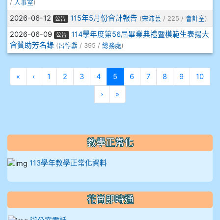
/
人事室
)
910溫婕伶
2026-06-12
115年5月份會計報告
(
宋沛芸
/ 225 /
會計室
)
公告
2026-06-09
114學年度第56屆畢業典禮暨模範生表揚大
911王祉傑
公告
會贊助芳名錄
(
呂惇獻
/ 395 /
總務處
)
911張 婷
第一頁
上一頁
(目前頁次)
«
‹
1
2
3
4
5
6
7
8
9
10
912彭子宸
下一頁
最後頁
›
»
914王苡澄
教學正常化
113學年教學正常化資料
花崗即時通