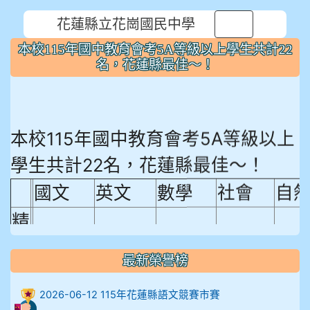
花蓮縣立花崗國民中學
⏸
本校115年國中教育會考5A等級以上學生共計22
名，花蓮縣最佳～！
本校115年國中教育會考5A等級以上
學生共計22名，花蓮縣最佳～！
國文
英文
數學
社會
自
精
熟
最新榮譽榜
程
18.92%
18.65%
29.19%
12.16%
15.
度
2026-06-12 115年花蓮縣語文競賽市賽