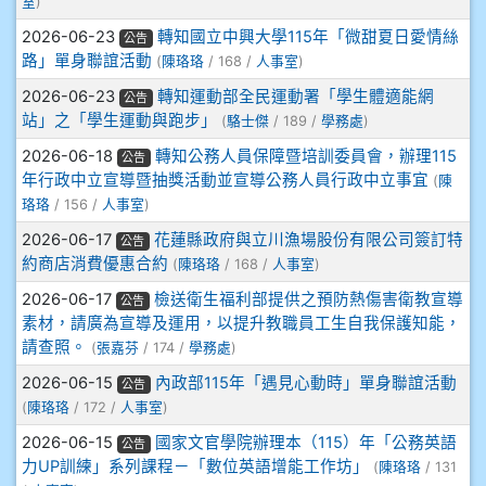
室
)
905鄭瑀安
2026-06-23
轉知國立中興大學115年「微甜夏日愛情絲
公告
路」單身聯誼活動
(
陳珞珞
/ 168 /
人事室
)
906江彥臻
2026-06-23
轉知運動部全民運動署「學生體適能網
公告
站」之「學生運動與跑步」
(
駱士傑
/ 189 /
學務處
)
907張晏寧
2026-06-18
轉知公務人員保障暨培訓委員會，辦理115
公告
年行政中立宣導暨抽獎活動並宣導公務人員行政中立事宜
(
陳
908彭主豪
珞珞
/ 156 /
人事室
)
2026-06-17
花蓮縣政府與立川漁場股份有限公司簽訂特
公告
909林柏翰
約商店消費優惠合約
(
陳珞珞
/ 168 /
人事室
)
909林玉楓
2026-06-17
檢送衛生福利部提供之預防熱傷害衛教宣導
公告
素材，請廣為宣導及運用，以提升教職員工生自我保護知能，
請查照。
(
張嘉芬
/ 174 /
學務處
)
909林朝智
2026-06-15
內政部115年「遇見心動時」單身聯誼活動
公告
910謝尚橙
(
陳珞珞
/ 172 /
人事室
)
2026-06-15
國家文官學院辦理本（115）年「公務英語
公告
910呂芃澔
力UP訓練」系列課程－「數位英語增能工作坊」
(
陳珞珞
/ 131