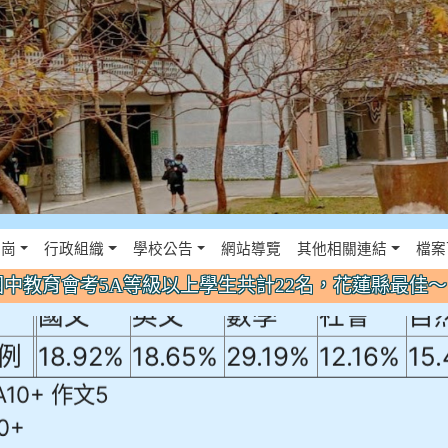
年國中教育會考5A等級以上學生共計22名
佈景設定
花崗
行政組織
學校公告
網站導覽
其他相關連結
檔案
！
年國中教育會考5A等級以上學生共計22名，花蓮縣最佳
國文
英文
數學
社會
自
例
18.92%
18.65%
29.19%
12.16%
15
A10+ 作文5
0+
10+