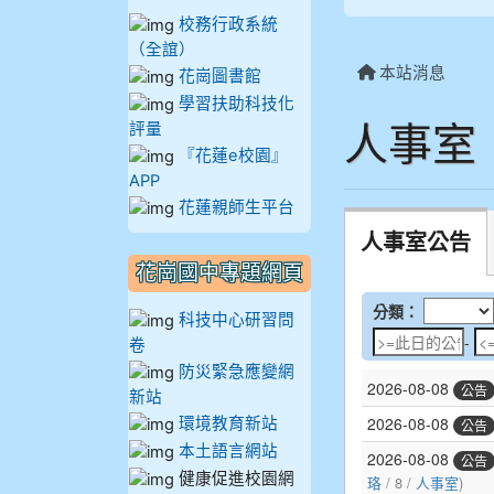
910呂芃澔
校務行政系統
910溫婕伶
（全誼）
本站消息
花崗圖書館
911王祉傑
學習扶助科技化
911張 婷
人事室
評量
912彭子宸
『花蓮e校園』
APP
914王苡澄
花蓮親師生平台
人事室公告
花崗國中專題網頁
科技中心研習問
卷
防災緊急應變網
新站
環境教育新站
本土語言網站
健康促進校園網