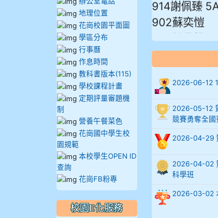
辦公室電話
902蘇奕愷
地理位置
花崗校園平面圖
903陳品帆
學區分布
904彭子庭
行事曆
905蔣昇和
作息時間
教科書版本(115)
905周沛蓉
2026-06-
學校課程計畫
905鄭瑀安
定期評量審題機
2026-05
906江彥臻
制
競賽勇奪全國
營養午餐菜色
907張晏寧
花崗國中學生校
2026-04-
908彭主豪
園規範
本校學生OPEN ID
909林柏翰
2026-04
查詢
909林玉楓
科學班
花崗FB粉專
909林朝智
2026-03
910謝尚橙
校園E化服務