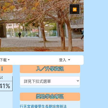
⏸
，花
下載
登入
～！
入／升學資訊
然
.41%
獎助學金專區
行天宮資優學生長期培育辦法