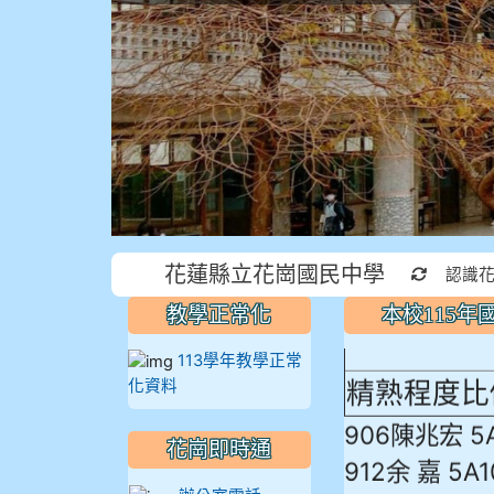
本校115
花蓮縣立花崗國民中學
重新取得
認識
蓮縣最佳～
教學正常化
本校115
113學年教學正常
精熟程度比
化資料
906陳兆宏 5
花崗即時通
912余 嘉 5A1
914謝佩臻 5A