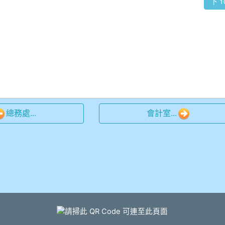
總務處...
會計室...