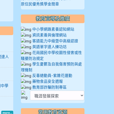
原住民優秀獎學金簡章
教育宣導及推廣
中小學網路素養認知網站
資訊素養與倫理網站
客語能力中級暨中高級認證
英語單字達人練功坊
花崗國民中學校園性侵害或性
覽達人
騷擾防治規定
學生憂鬱及自我傷害預防與處
理機制
反毒總動員-紫錐花運動
藥物食品安全週報
國中學
教育部詐騙防制專區
常用教育資源
more...