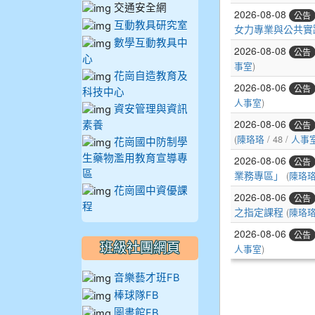
交通安全網
互動教具研究室
數學互動教具中
心
花崗自造教育及
科技中心
資安管理與資訊
素養
花崗國中防制學
生藥物濫用教育宣導專
區
花崗國中資優課
程
班級社團網頁
音樂藝才班FB
棒球隊FB
圖書館FB