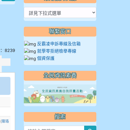
聯繫窗口
反霸凌申訴專線及信箱
： 8239
就學零拒絕檢舉專線
個資保護
全民資訊素養
link to https://
搜索