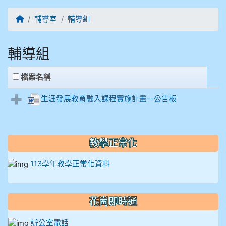
906江彥臻
回首頁
輔導室
輔導組
907張晏寧
輔導組
908彭主豪
clickAll
檔案名稱
909林柏翰
生涯發展教育融入課程實施計畫--公告板
909林玉楓
909林朝智
教學正常化
910謝尚橙
113學年教學正常化資料
910呂芃澔
花崗即時通
910溫婕伶
辦公室電話