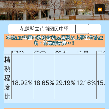
⏸
本校115年國中教育會考5A等級以上
花蓮縣立花崗國民中學
學生共計22名，花蓮縣最佳～！
本校115年國中教育會考5A等級以上學生共計22
名，花蓮縣最佳～！
國文
英文
數學
社會
自
精
熟
程
18.92%
18.65%
29.19%
12.16%
15.
度
比
例