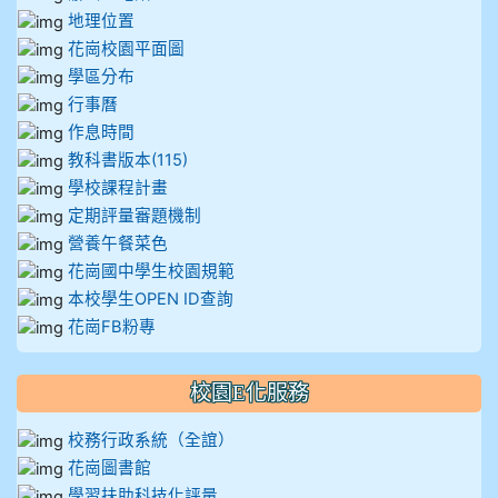
911王祉傑
地理位置
花崗校園平面圖
911張 婷
學區分布
行事曆
912彭子宸
作息時間
教科書版本(115)
914王苡澄
學校課程計畫
定期評量審題機制
營養午餐菜色
花崗國中學生校園規範
本校學生OPEN ID查詢
花崗FB粉專
校園E化服務
校務行政系統（全誼）
花崗圖書館
學習扶助科技化評量