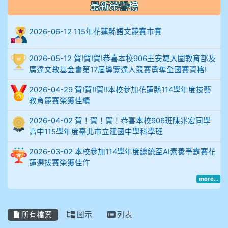
最新榮譽榜
906陳兆宏 5A10+ 作文5
2026-06-12 115年花蓮縣語文競賽市賽
912余 嘉 5A10+
914謝佩臻 5A10+
2026-05-12 賀!賀!賀!恭喜本校906王安婕入圍教育部及
廣達文教基金會第17屆導覽達人競賽勇奪全國賽資格!
902蘇奕愷
2026-04-29 賀!賀!!賀!!本校參加花蓮縣114學年度技藝
教育競賽榮獲佳績
903陳品帆
2026-04-02 賀！賀！賀！恭喜本校906班陳兆宏同學
904彭子庭
高中115學年度臺北市立建國中學科學班
2026-03-02 本校參加114學年度總統盃AI素養爭霸賽花
905蔣昇和
蓮選拔賽榮獲佳作
more...
905周沛蓉
905鄭瑀安
所有檔案
圖示
列表