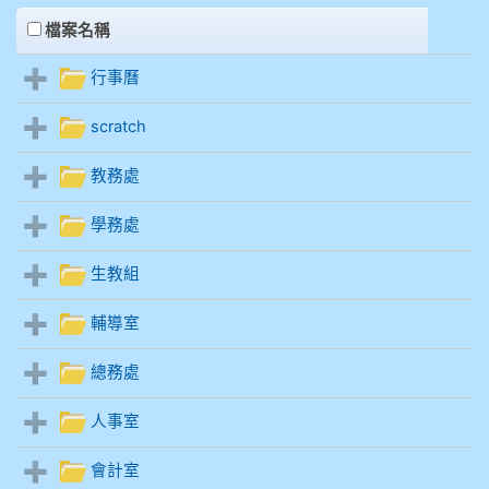
Files List
905鄭瑀安
clickAll
檔案名稱
906江彥臻
行事曆
scratch
907張晏寧
教務處
908彭主豪
學務處
909林柏翰
生教組
909林玉楓
輔導室
909林朝智
總務處
910謝尚橙
人事室
910呂芃澔
會計室