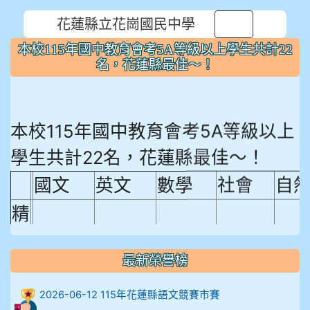
花蓮縣立花崗國民中學
⏸
本校115年國中教育會考5A等級以上學生共計22
名，花蓮縣最佳～！
本校115年國中教育會考5A等級以上
學生共計22名，花蓮縣最佳～！
國文
英文
數學
社會
自
精
熟
程
最新榮譽榜
18.92%
18.65%
29.19%
12.16%
15.
度
2026-06-12 115年花蓮縣語文競賽市賽