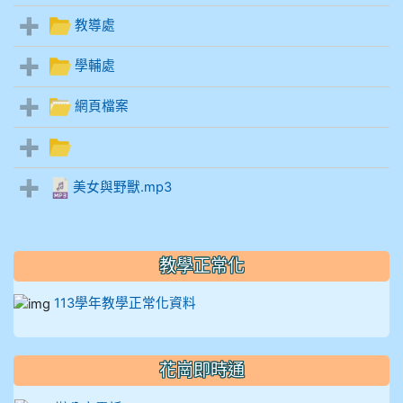
910溫婕伶
教導處
911王祉傑
學輔處
911張 婷
網頁檔案
912彭子宸
美女與野獸.mp3
914王苡澄
教學正常化
113學年教學正常化資料
花崗即時通