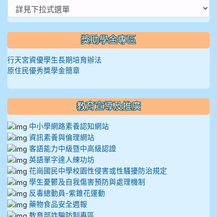
獎助學金專區
行天宮資優學生長期培育辦法
原住民優秀獎學金簡章
教育宣導及推廣
中小學網路素養認知網站
資訊素養與倫理網站
客語能力中級暨中高級認證
英語單字達人練功坊
花崗國民中學校園性侵害或性騷擾防治規定
學生憂鬱及自我傷害預防與處理機制
反毒總動員-紫錐花運動
藥物食品安全週報
教育部詐騙防制專區