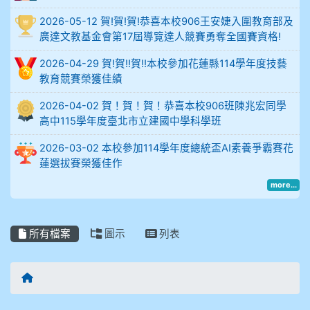
比
2026-05-12 賀!賀!賀!恭喜本校906王安婕入圍教育部及
例
廣達文教基金會第17屆導覽達人競賽勇奪全國賽資格!
906陳兆宏 5A10+ 作文5
2026-04-29 賀!賀!!賀!!本校參加花蓮縣114學年度技藝
教育競賽榮獲佳績
912余 嘉 5A10+
2026-04-02 賀！賀！賀！恭喜本校906班陳兆宏同學
914謝佩臻 5A10+
高中115學年度臺北市立建國中學科學班
2026-03-02 本校參加114學年度總統盃AI素養爭霸賽花
902蘇奕愷
蓮選拔賽榮獲佳作
more...
903陳品帆
904彭子庭
所有檔案
圖示
列表
905蔣昇和
回首頁
905周沛蓉