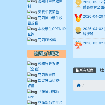
定期評量審題機
2026-05
制
905蔣昇和
競賽勇奪全國
營養午餐菜色
2026-04-
花崗國中學生校
905周沛蓉
園規範
本校學生OPEN ID
2026-04
905鄭瑀安
科學班
查詢
花崗FB粉專
906江彥臻
2026-03
907張晏寧
校園E化服務
校務行政系統
908彭主豪
（全誼）
所有檔案
花崗圖書館
909林柏翰
學習扶助科技化
回首頁
評量
909林玉楓
『花蓮e校園』
APP
909林朝智
Files List
花蓮親師生平台