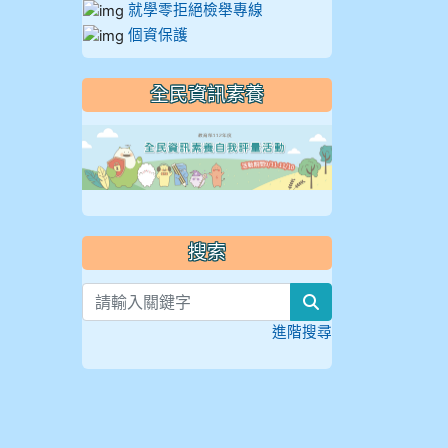
就學零拒絕檢舉專線
個資保護
全民資訊素養
link to https://
搜索
search
進階搜尋