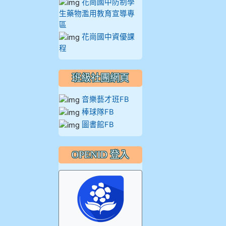
花崗國中防制學
生藥物濫用教育宣導專
區
花崗國中資優課
程
班級社團網頁
音樂藝才班FB
棒球隊FB
圖書館FB
OPENID 登入