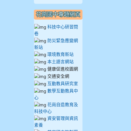
910謝尚橙
花崗國中專題網頁
910呂芃澔
科技中心研習問
卷
910溫婕伶
防災緊急應變網
新站
911王祉傑
環境教育新站
本土語言網站
911張 婷
健康促進校園網
交通安全網
912彭子宸
互動教具研究室
數學互動教具中
914王苡澄
心
花崗自造教育及
科技中心
資安管理與資訊
素養