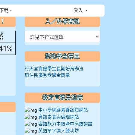
，花
下載
登入
⏸
～！
入／升學資訊
然
.41%
獎助學金專區
行天宮資優學生長期培育辦法
原住民優秀獎學金簡章
教育宣導及推廣
中小學網路素養認知網站
資訊素養與倫理網站
客語能力中級暨中高級認證
英語單字達人練功坊