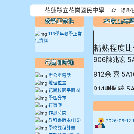
本校115
花蓮縣立花崗國民中學
重新取得
認識
蓮縣最佳～
教學正常化
本校115
113學年教學正常
化資料
精熟程度比
906陳兆宏 5
花崗即時通
912余 嘉 5A1
辦公室電話
地理位置
914謝佩臻 5A
花崗校園平面圖
學區分布
902蘇奕愷
行事曆
作息時間
903陳品帆
教科書版本(115)
2026-06-
學校課程計畫
904彭子庭