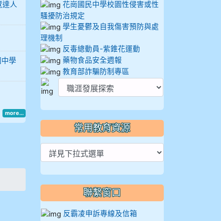
覽達人
花崗國民中學校園性侵害或性
騷擾防治規定
學生憂鬱及自我傷害預防與處
理機制
反毒總動員-紫錐花運動
藥物食品安全週報
國中學
教育部詐騙防制專區
more...
常用教育資源
聯繫窗口
反霸凌申訴專線及信箱