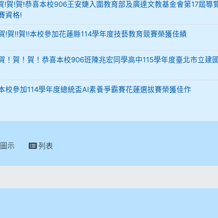
-12 賀!賀!賀!恭喜本校906王安婕入圍教育部及廣達文教基金會第17屆導
賽資格!
29 賀!賀!!賀!!本校參加花蓮縣114學年度技藝教育競賽榮獲佳績
-02 賀！賀！賀！恭喜本校906班陳兆宏同學高中115學年度臺北市立建
-02 本校參加114學年度總統盃AI素養爭霸賽花蓮選拔賽榮獲佳作
圖示
列表