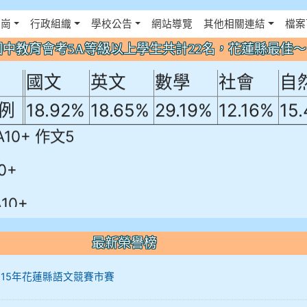
年國中教育會考5A等級以上學生共計22名
佈景設定
花崗
行政組織
學校公告
網站導覽
其他相關連結
檔案
！
年國中教育會考5A等級以上學生共計22名，花蓮縣最佳
國文
英文
數學
社會
自
例
18.92%
18.65%
29.19%
12.16%
15
A10+ 作文5
0+
10+
最新榮譽榜
12 115年花蓮縣語文競賽市賽