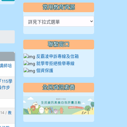
常用教育資源
聯繫窗口
反霸凌申訴專線及信箱
就學零拒絕檢舉專線
講師培
個資保護
115學
全民資訊素養
操作步
link to https://
114 /
教