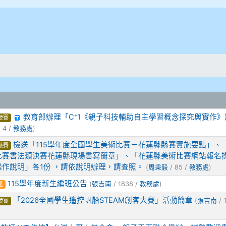
教育部辦理「C⁺1《親子科技輔助自主學習概念探究與實作》
競賽
 4 /
教務處
)
檢送「115學年度全國學生美術比賽－花蓮縣縣賽實施要點」、「
競賽
比賽書法類決賽花蓮縣現場書寫簡章」、「花蓮縣美術比賽網站報名
作說明」各1份 ，請依說明辦理，請查照。
(
周秉毅
/ 85 /
教務處
)
115學年度新生編班公告
(
張吉南
/ 1838 /
教務處
)
區
「2026全國學生遙控帆船STEAM創客大賽」活動簡章
(
張吉南
/ 
競賽