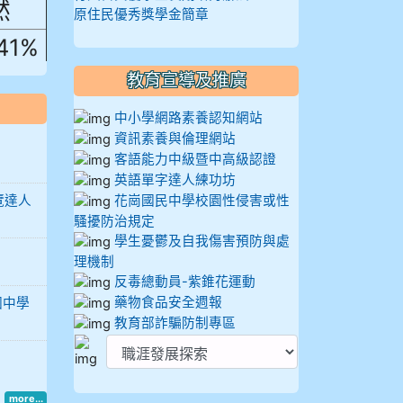
原住民優秀獎學金簡章
.41%
教育宣導及推廣
中小學網路素養認知網站
資訊素養與倫理網站
客語能力中級暨中高級認證
英語單字達人練功坊
覽達人
花崗國民中學校園性侵害或性
騷擾防治規定
學生憂鬱及自我傷害預防與處
理機制
反毒總動員-紫錐花運動
藥物食品安全週報
國中學
教育部詐騙防制專區
more...