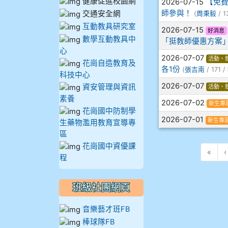
健康促進校園網
2026-07-15
【免費
910溫婕伶
師參與！
交通安全網
(
周秉毅
/ 1
互動教具研究室
911王祉傑
2026-07-15
好消息
數學互動教具中
「挺教師優惠方案
心
911張 婷
2026-07-07
活動、
花崗自造教育及
各1份
(
張吉南
/ 171 /
科技中心
912彭子宸
2026-07-07
資安管理與資訊
活動、
素養
2026-07-02
914王苡澄
新生專
花崗國中防制學
2026-07-01
新生專
生藥物濫用教育宣導專
區
花崗國中資優課
«
‹
程
班級社團網頁
音樂藝才班FB
棒球隊FB