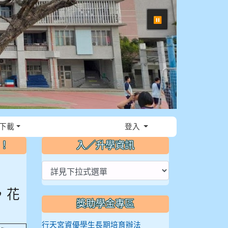
⏸
下載
登入
～！
入／升學資訊
，花
獎助學金專區
然
行天宮資優學生長期培育辦法