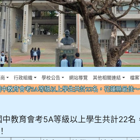
佈景設定
花崗
行政組織
學校公告
網站導覽
其他相關連結
檔案
年國中教育會考5A等級以上學生共計22名，花蓮縣最佳
年國中教育會考5A等級以上學生共計22名
！
國文
英文
數學
社會
自