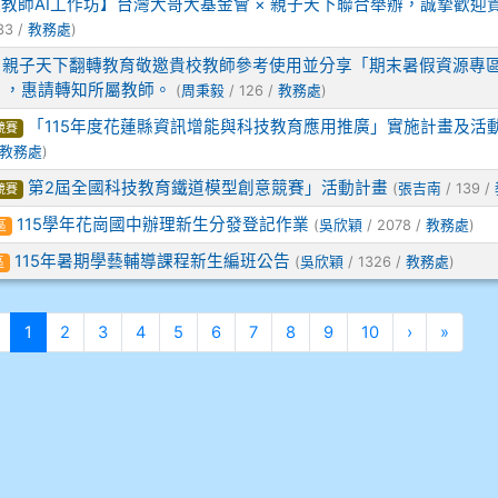
教師AI工作坊】台灣大哥大基金會 × 親子天下聯合舉辦，誠摯歡迎
33 /
教務處
)
親子天下翻轉教育敬邀貴校教師參考使用並分享「期末暑假資源專
」，惠請轉知所屬教師。
(
周秉毅
/ 126 /
教務處
)
「115年度花蓮縣資訊增能與科技教育應用推廣」實施計畫及活
競賽
教務處
)
第2屆全國科技教育鐵道模型創意競賽」活動計畫
(
張吉南
/ 139 /
競賽
115學年花崗國中辦理新生分發登記作業
(
吳欣穎
/ 2078 /
教務處
)
區
115年暑期學藝輔導課程新生編班公告
(
吳欣穎
/ 1326 /
教務處
)
區
(目前頁次)
下一頁
最後
1
2
3
4
5
6
7
8
9
10
›
»