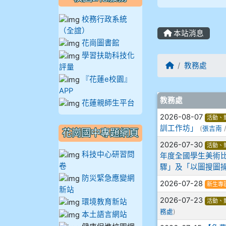
905鄭瑀安
校務行政系統
（全誼）
906江彥臻
本站消息
花崗圖書館
學習扶助科技化
907張晏寧
回首頁
教務處
評量
『花蓮e校園』
908彭主豪
APP
文章列表
教務處
花蓮親師生平台
909林柏翰
2026-08-07
活動、
訓工作坊」
(
張吉南
/
909林玉楓
花崗國中專題網頁
2026-07-30
活動、
科技中心研習問
年度全國學生美術
909林朝智
卷
驟」及「以圖搜圖操
防災緊急應變網
910謝尚橙
2026-07-28
新生專
新站
2026-07-23
環境教育新站
活動、
910呂芃澔
務處
)
本土語言網站