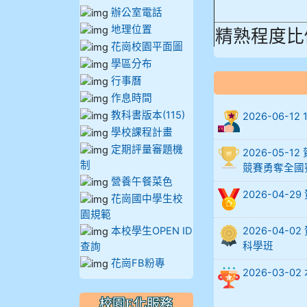
辦公室電話
精熟程度比
地理位置
花崗校園平面圖
906陳兆宏 5
學區分布
行事曆
912余 嘉 5A1
作息時間
教科書版本(115)
914謝佩臻 5A
2026-06-
學校課程計畫
定期評量審題機
902蘇奕愷
2026-05
制
競賽勇奪全國
營養午餐菜色
903陳品帆
2026-04-
花崗國中學生校
園規範
904彭子庭
本校學生OPEN ID
2026-04
科學班
查詢
905蔣昇和
花崗FB粉專
2026-03
905周沛蓉
校園E化服務