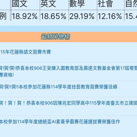
例
18.92%
18.65%
29.19%
12.16%
15
A10+ 作文5
最新榮譽榜
0+
10+
12 115年花蓮縣語文競賽市賽
-12 賀!賀!賀!恭喜本校906王安婕入圍教育部及廣達文教基金會第17屆導
賽資格!
29 賀!賀!!賀!!本校參加花蓮縣114學年度技藝教育競賽榮獲佳績
-02 賀！賀！賀！恭喜本校906班陳兆宏同學高中115學年度臺北市立建
-02 本校參加114學年度總統盃AI素養爭霸賽花蓮選拔賽榮獲佳作