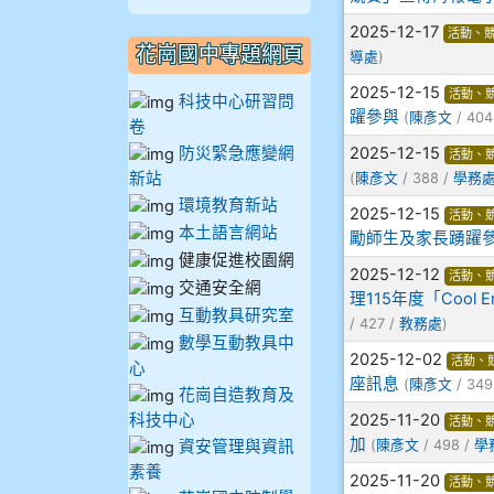
910謝尚橙
2025-12-17
活動、
花崗國中專題網頁
導處
)
910呂芃澔
2025-12-15
活動、
科技中心研習問
躍參與
(
陳彥文
/ 404
卷
910溫婕伶
防災緊急應變網
2025-12-15
活動、
新站
(
陳彥文
/ 388 /
學務
911王祉傑
環境教育新站
2025-12-15
活動、
本土語言網站
勵師生及家長踴躍
911張 婷
健康促進校園網
2025-12-12
活動、
交通安全網
理115年度「Coo
912彭子宸
互動教具研究室
/ 427 /
教務處
)
數學互動教具中
914王苡澄
2025-12-02
活動、
心
座訊息
(
陳彥文
/ 349
花崗自造教育及
科技中心
2025-11-20
活動、
加
資安管理與資訊
(
陳彥文
/ 498 /
學
素養
2025-11-20
活動、