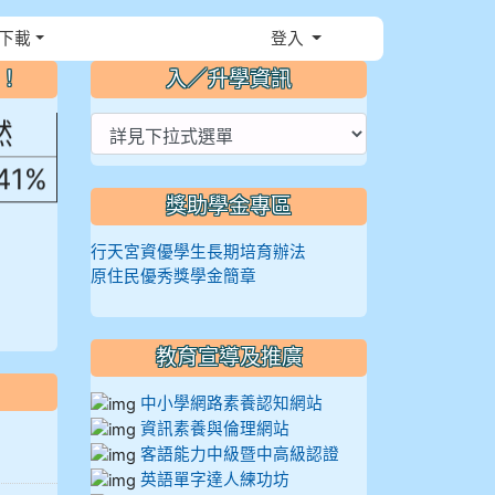
，花
下載
登入
⏸
～！
入／升學資訊
然
.41%
獎助學金專區
行天宮資優學生長期培育辦法
原住民優秀獎學金簡章
教育宣導及推廣
中小學網路素養認知網站
資訊素養與倫理網站
客語能力中級暨中高級認證
英語單字達人練功坊