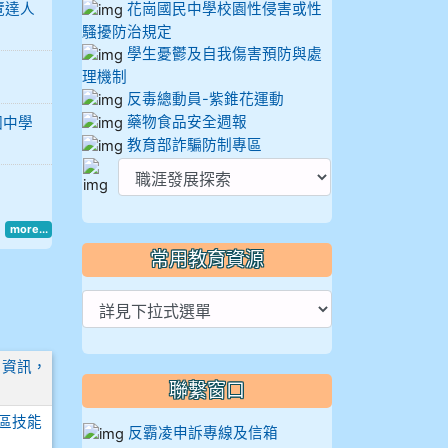
覽達人
花崗國民中學校園性侵害或性
騷擾防治規定
學生憂鬱及自我傷害預防與處
理機制
反毒總動員-紫錐花運動
藥物食品安全週報
國中學
教育部詐騙防制專區
more...
常用教育資源
」資訊，
聯繫窗口
區技能
反霸凌申訴專線及信箱