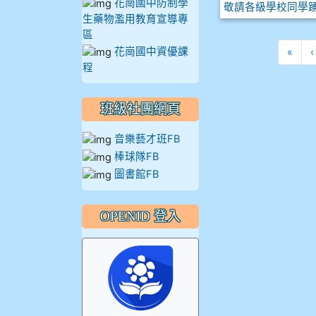
花崗國中防制學
敬請各級學校同學
生藥物濫用教育宣導專
區
花崗國中資優課
第一
«
‹
程
班級社團網頁
音樂藝才班FB
棒球隊FB
圖書館FB
OPENID 登入