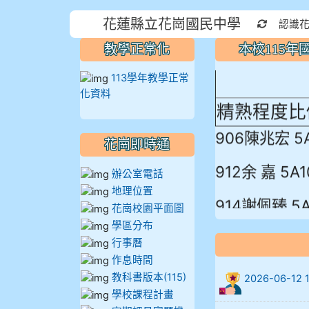
本校115
花蓮縣立花崗國民中學
重新取得
認識
蓮縣最佳～
教學正常化
本校115
113學年教學正常
化資料
精熟程度比
906陳兆宏 5
花崗即時通
912余 嘉 5A1
辦公室電話
地理位置
914謝佩臻 5A
花崗校園平面圖
學區分布
902蘇奕愷
行事曆
作息時間
903陳品帆
教科書版本(115)
2026-06-
學校課程計畫
904彭子庭