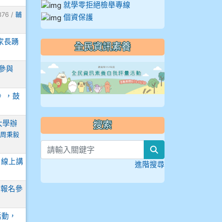
就學零拒絕檢舉專線
376 /
輔
個資保護
家長踴
全民資訊素養
link to https://
參與
e》，鼓
大學辦
搜索
周秉毅
search
】線上講
進階搜尋
躍報名參
活動，