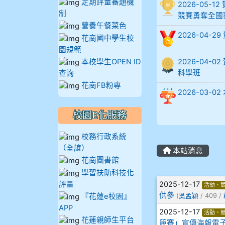
定期評量審題機
2026-05
制
競賽勇奪全國
905蔣昇和
營養午餐菜色
2026-04-
花崗國中學生校
905周沛蓉
園規範
本校學生OPEN ID
2026-04
905鄭瑀安
科學班
查詢
花崗FB粉專
906江彥臻
2026-03
校園E化服務
907張晏寧
校務行政系統
908彭主豪
（全誼）
本站消息
花崗圖書館
909林柏翰
學習扶助科技化
文章列表
評量
2025-12-17
活動、
909林玉楓
供參
『花蓮e校園』
(
吳孟穎
/ 409 /
APP
2025-12-17
活動、
909林朝智
花蓮親師生平台
競賽」宣傳海報電