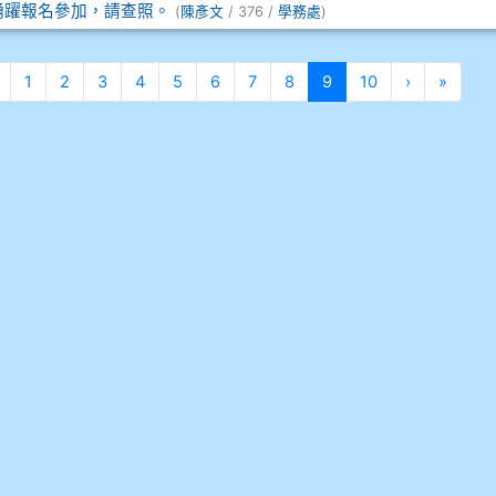
踴躍報名參加，請查照。
(
陳彥文
/ 376 /
學務處
)
頁
上一頁
(目前頁次)
下一頁
最後
1
2
3
4
5
6
7
8
9
10
›
»