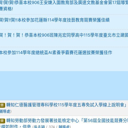
-12 賀!賀!賀!恭喜本校906王安婕入圍教育部及廣達文教基金會第17屆導
賽資格!
29 賀!賀!!賀!!本校參加花蓮縣114學年度技藝教育競賽榮獲佳績
-02 賀！賀！賀！恭喜本校906班陳兆宏同學高中115學年度臺北市立建
-02 本校參加114學年度總統盃AI素養爭霸賽花蓮選拔賽榮獲佳作
轉知仁德醫護管理專科學校115學年度五專免試入學線上說明會
競賽
輔導處
)
轉知勞動部勞動力發展署技能檢定中心「第56屆全國技能競賽分
競賽
子檔如附件，供參
(
吳孟穎
/ 374 /
輔導處
)