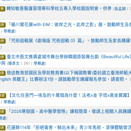
轉知敏惠醫護管理專科學校五專入學校園說明會，供參
(
吳孟穎
/ 
競賽
「蜷川實花展with EiM：彼岸之光，此岸之影」展，鼓勵師生及
競賽
 /
學務處
)
「咒術迴戰展《劇場版 咒術迴戰 0》篇」，鼓勵師生及家長踴躍
競賽
處
)
臺北市藝文推廣處城市舞台舉辦韓國原裝舞台劇《Beautiful Lif
競賽
參與
(
陳彥文
/ 361 /
學務處
)
檢送教育部國民及學前教育署(以下稱國教署)委託國立臺灣師範
競賽
l English 英聽王」比賽辦法1份，請鼓勵學生踴躍報名參加，請查照。
(
【文化任意門—埃及的十萬個為什麼！法老x金 字塔x黃金寶藏
競賽
 /
學務處
)
「2026寒假國、高中醫學營隊」課程簡章，敬請上相關人員踴
競賽
務處
)
花蓮縣114年「拒絕毒害，騎出未來」青少年馬術、漆彈體驗營
競賽