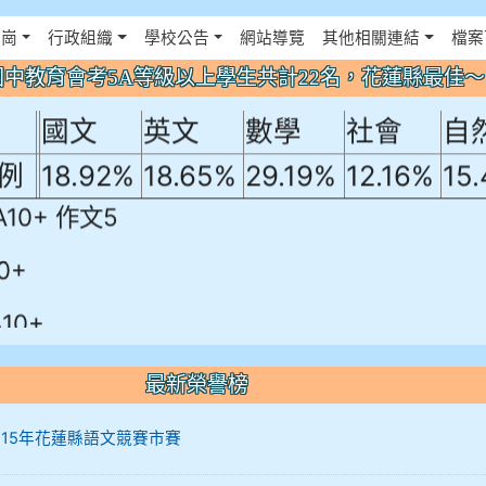
年國中教育會考5A等級以上學生共計22名
佈景設定
花崗
行政組織
學校公告
網站導覽
其他相關連結
檔案
！
年國中教育會考5A等級以上學生共計22名，花蓮縣最佳
國文
英文
數學
社會
自
例
18.92%
18.65%
29.19%
12.16%
15
A10+ 作文5
0+
10+
最新榮譽榜
12 115年花蓮縣語文競賽市賽