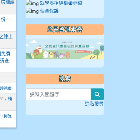
」培訓課
就學零拒絕檢舉專線
個資保護
1份，
全民資訊素養
之線上
link to https://
列免費
請查
搜索
輔導處
)
search
51 /
輔
進階搜尋
~
(
何旻