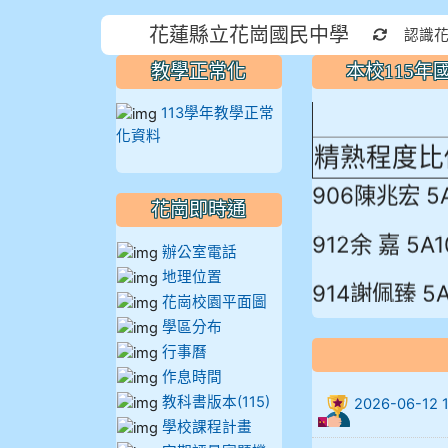
本校115
花蓮縣立花崗國民中學
重新取得
認識
蓮縣最佳～
教學正常化
本校115
113學年教學正常
化資料
精熟程度比
906陳兆宏 5
花崗即時通
912余 嘉 5A1
辦公室電話
地理位置
914謝佩臻 5A
花崗校園平面圖
學區分布
902蘇奕愷
行事曆
903陳品帆
作息時間
教科書版本(115)
2026-06-
904彭子庭
學校課程計畫