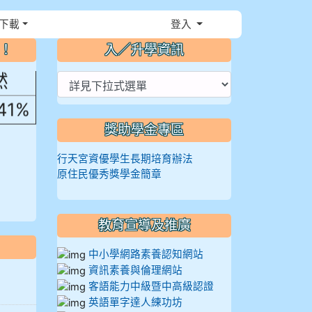
，花
下載
登入
⏸
～！
入／升學資訊
然
.41%
獎助學金專區
行天宮資優學生長期培育辦法
原住民優秀獎學金簡章
教育宣導及推廣
中小學網路素養認知網站
資訊素養與倫理網站
客語能力中級暨中高級認證
英語單字達人練功坊