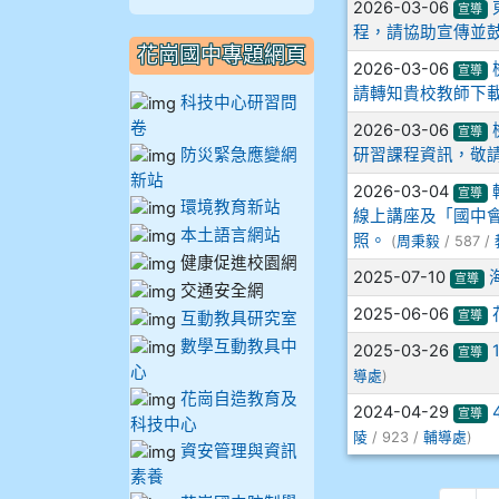
2026-03-06
宣導
910謝尚橙
程，請協助宣傳並
花崗國中專題網頁
2026-03-06
宣導
910呂芃澔
請轉知貴校教師下
科技中心研習問
卷
2026-03-06
910溫婕伶
宣導
防災緊急應變網
研習課程資訊，敬
新站
911王祉傑
2026-03-04
宣導
環境教育新站
線上講座及「國中會
本土語言網站
911張 婷
照。
(
周秉毅
/ 587 /
健康促進校園網
2025-07-10
宣導
交通安全網
912彭子宸
2025-06-06
宣導
互動教具研究室
數學互動教具中
914王苡澄
2025-03-26
宣導
心
導處
)
花崗自造教育及
2024-04-29
宣導
科技中心
陵
/ 923 /
輔導處
)
資安管理與資訊
素養