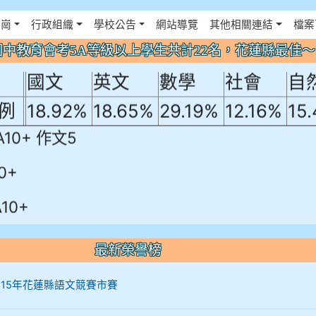
年國中教育會考5A等級以上學生共計22名
佈景設定
花崗
行政組織
學校公告
網站導覽
其他相關連結
檔案
！
年國中教育會考5A等級以上學生共計22名，花蓮縣最佳
國文
英文
數學
社會
自
例
18.92%
18.65%
29.19%
12.16%
15
A10+ 作文5
0+
10+
最新榮譽榜
12 115年花蓮縣語文競賽市賽