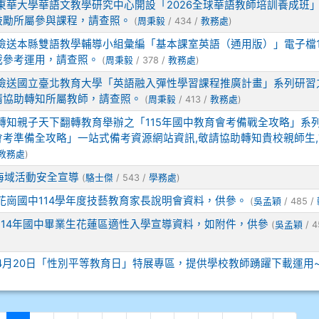
東華大學華語文教學研究中心開設「2026全球華語教師培訓養成班
鼓勵所屬參與課程，請查照。
(
周秉毅
/ 434 /
教務處
)
檢送本縣雙語教學輔導小組彙編「基本課室英語（通用版）」電子檔
載參考運用，請查照。
(
周秉毅
/ 378 /
教務處
)
檢送國立臺北教育大學「英語融入彈性學習課程推廣計畫」系列研習
請協助轉知所屬教師，請查照。
(
周秉毅
/ 413 /
教務處
)
轉知親子天下翻轉教育舉辦之「115年國中教育會考備戰全攻略」系
考準備全攻略」一站式備考資源網站資訊,敬請協助轉知貴校親師生,
教務處
)
海域活動安全宣導
(
駱士傑
/ 543 /
學務處
)
花崗國中114學年度技藝教育家長說明會資料，供參。
(
吳孟穎
/ 485 /
114年國中畢業生花蓮區適性入學宣導資料，如附件，供參
(
吳孟穎
/ 4
4月20日「性別平等教育日」特展專區，提供學校教師踴躍下載運用