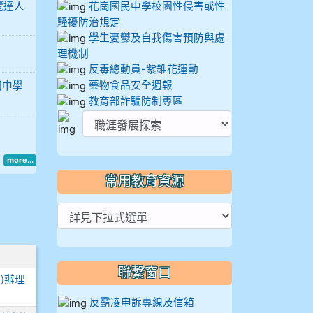
覽達人
花崗國民中學校園性侵害或性
騷擾防治規定
學生憂鬱及自我傷害預防與處
理機制
反毒總動員-紫錐花運動
藥物食品安全週報
國中學
教育部詐騙防制專區
more...
常用教育資源
聯繫窗口
)辦理
反霸凌申訴專線及信箱