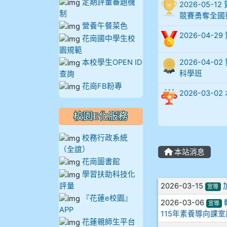
定期評量審題機
2026-05
905蔣昇和
制
競賽勇奪全國
營養午餐菜色
2026-04-
905周沛蓉
花崗國中學生校
園規範
本校學生OPEN ID
2026-04
905鄭瑀安
科學班
查詢
花崗FB粉專
906江彥臻
2026-03
907張晏寧
校園E化服務
908彭主豪
校務行政系統
（全誼）
本站消息
花崗圖書館
909林柏翰
學習扶助科技化
文章列表
評量
2026-03-15
909林玉楓
宣導
『花蓮e校園』
2026-03-06
宣導
APP
909林朝智
115年素養導向課
花蓮親師生平台