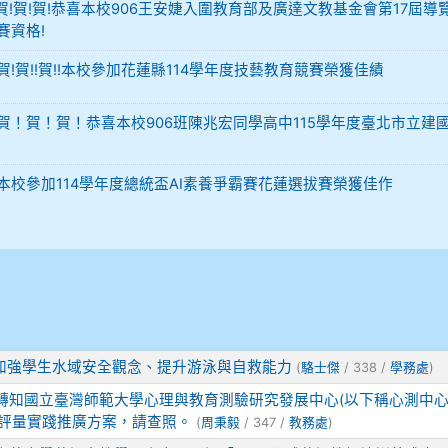
-12 賀!賀!賀!恭喜本校906王安婕入圍教育部及廣達文教基金會第17屆導
賽資格!
29 賀!賀!!賀!!本校參加花蓮縣114學年度技藝教育競賽榮獲佳績
-02 賀！賀！賀！恭喜本校906班陳兆宏同學高中115學年度臺北市立建
-02 本校參加114學年度總統盃AI素養爭霸賽花蓮選拔賽榮獲佳作
加強學生水域安全觀念、提升游泳與自救能力
(
駱士傑
/ 338 /
學務處
)
轉知國立臺灣師範大學心理與教育測驗研究發展中心(以下稱心測中心
室評量實踐推廣方案，請查照。
(
周秉毅
/ 347 /
教務處
)