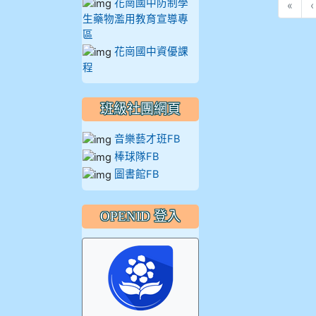
花崗國中防制學
«
‹
生藥物濫用教育宣導專
區
花崗國中資優課
程
班級社團網頁
音樂藝才班FB
棒球隊FB
圖書館FB
OPENID 登入