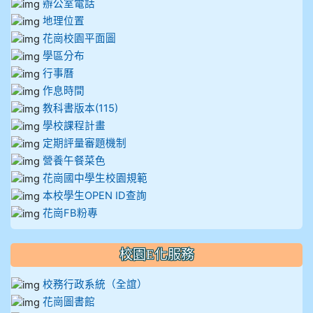
辦公室電話
912彭子宸
地理位置
花崗校園平面圖
914王苡澄
學區分布
行事曆
作息時間
教科書版本(115)
學校課程計畫
定期評量審題機制
營養午餐菜色
花崗國中學生校園規範
本校學生OPEN ID查詢
花崗FB粉專
校園E化服務
校務行政系統（全誼）
花崗圖書館