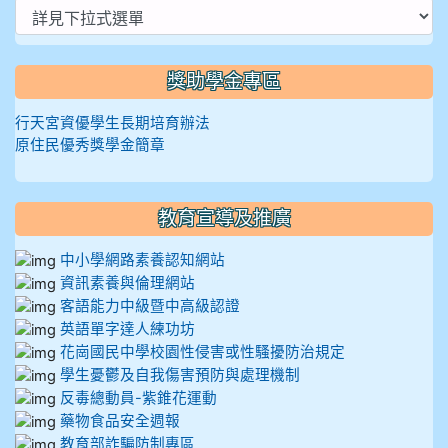
獎助學金專區
行天宮資優學生長期培育辦法
原住民優秀獎學金簡章
教育宣導及推廣
中小學網路素養認知網站
資訊素養與倫理網站
客語能力中級暨中高級認證
英語單字達人練功坊
花崗國民中學校園性侵害或性騷擾防治規定
學生憂鬱及自我傷害預防與處理機制
反毒總動員-紫錐花運動
藥物食品安全週報
教育部詐騙防制專區