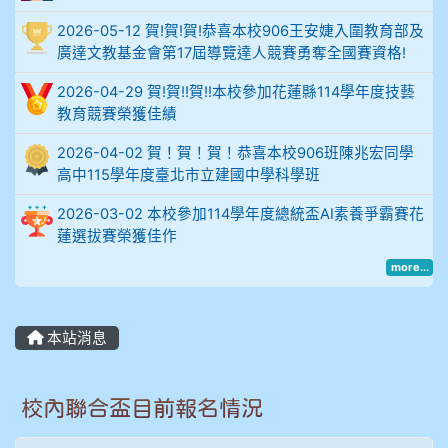
2026-05-12 賀!賀!賀!恭喜本校906王安婕入圍教育部及
914謝佩臻 5A10+
廣達文教基金會第17屆導覽達人競賽勇奪全國賽資格!
902蘇奕愷
2026-04-29 賀!賀!!賀!!本校參加花蓮縣114學年度技藝
教育競賽榮獲佳績
903陳品帆
2026-04-02 賀！賀！賀！恭喜本校906班陳兆宏同學
高中115學年度臺北市立建國中學科學班
904彭子庭
2026-03-02 本校參加114學年度總統盃AI素養爭霸賽花
蓮選拔賽榮獲佳作
905蔣昇和
more...
905周沛蓉
905鄭瑀安
本站消息
906江彥臻
校內聯合盃目前報名情況
907張晏寧