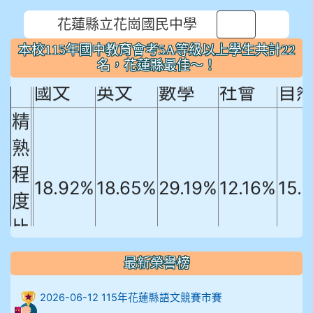
花蓮縣立花崗國民中學
⏸
本校115年國中教育會考5A等級以上
本校115年國中教育會考5A等級以上學生共計22
學生共計22名，花蓮縣最佳～！
名，花蓮縣最佳～！
國文
英文
數學
社會
自
精
熟
程
18.92%
18.65%
29.19%
12.16%
15.
度
比
例
最新榮譽榜
906陳兆宏 5A10+ 作文5
2026-06-12 115年花蓮縣語文競賽市賽
912余 嘉 5A10+