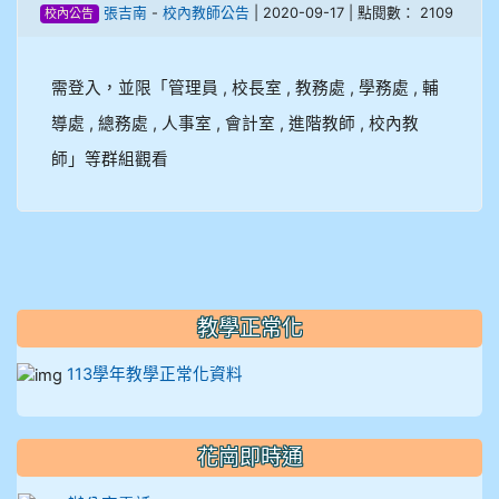
張吉南
-
校內教師公告
| 2020-09-17 | 點閱數： 2109
校內公告
908彭主豪
需登入，並限「管理員 , 校長室 , 教務處 , 學務處 , 輔
909林柏翰
導處 , 總務處 , 人事室 , 會計室 , 進階教師 , 校內教
909林玉楓
師」等群組觀看
909林朝智
910謝尚橙
910呂芃澔
教學正常化
910溫婕伶
113學年教學正常化資料
911王祉傑
花崗即時通
911張 婷