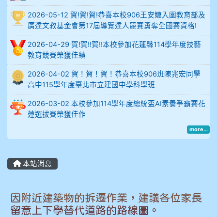
2026-05-12 賀!賀!賀!恭喜本校906王安婕入圍教育部及
914謝佩臻 5A10+
廣達文教基金會第17屆導覽達人競賽勇奪全國賽資格!
902蘇奕愷
2026-04-29 賀!賀!!賀!!本校參加花蓮縣114學年度技藝
教育競賽榮獲佳績
903陳品帆
2026-04-02 賀！賀！賀！恭喜本校906班陳兆宏同學
高中115學年度臺北市立建國中學科學班
904彭子庭
2026-03-02 本校參加114學年度總統盃AI素養爭霸賽花
905蔣昇和
蓮選拔賽榮獲佳作
more...
905周沛蓉
905鄭瑀安
本站消息
906江彥臻
因附近建築物的拆遷作業，建議各位家長
907張晏寧
留意上下學替代道路的路線圖。