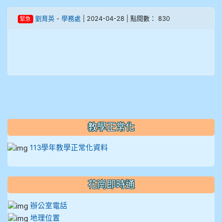
908彭主豪
劉育英
-
學務處
| 2024-04-28 | 點閱數： 830
緊急
909林柏翰
909林玉楓
909林朝智
910謝尚橙
教學正常化
910呂芃澔
113學年教學正常化資料
910溫婕伶
花崗即時通
911王祉傑
辦公室電話
911張 婷
地理位置