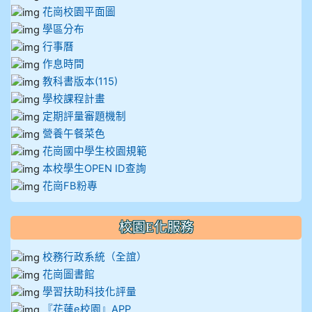
花崗校園平面圖
912彭子宸
學區分布
行事曆
914王苡澄
作息時間
教科書版本(115)
學校課程計畫
定期評量審題機制
營養午餐菜色
花崗國中學生校園規範
本校學生OPEN ID查詢
花崗FB粉專
校園E化服務
校務行政系統（全誼）
花崗圖書館
學習扶助科技化評量
『花蓮e校園』APP