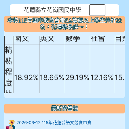
花蓮縣立花崗國民中學
⏸
本校115年國中教育會考5A等級以上
本校115年國中教育會考5A等級以上學生共計22
學生共計22名，花蓮縣最佳～！
名，花蓮縣最佳～！
國文
英文
數學
社會
自
精
熟
程
18.92%
18.65%
29.19%
12.16%
15.
度
比
例
最新榮譽榜
906陳兆宏 5A10+ 作文5
2026-06-12 115年花蓮縣語文競賽市賽
912余 嘉 5A10+