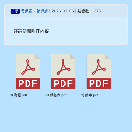
908彭主豪
吳孟穎
-
輔導處
| 2026-02-06 | 點閱數： 376
升學
909林柏翰
詳請參閱附件內容
909林玉楓
909林朝智
910謝尚橙
910呂芃澔
1) 海報.pdf
2) 報名表.pdf
3) 簡章.pdf
910溫婕伶
911王祉傑
911張 婷