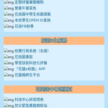
定期評量審題機制
營養午餐菜色
花崗國中學生校園規範
本校學生OPEN ID查詢
花崗FB粉專
校園E化服務
校務行政系統（全誼）
花崗圖書館
學習扶助科技化評量
『花蓮e校園』APP
花蓮親師生平台
花崗國中專題網頁
科技中心研習問卷
防災緊急應變網新站