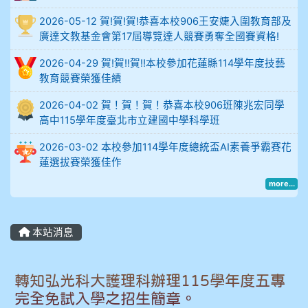
2026-05-12 賀!賀!賀!恭喜本校906王安婕入圍教育部及
914謝佩臻 5A10+
廣達文教基金會第17屆導覽達人競賽勇奪全國賽資格!
902蘇奕愷
2026-04-29 賀!賀!!賀!!本校參加花蓮縣114學年度技藝
教育競賽榮獲佳績
903陳品帆
2026-04-02 賀！賀！賀！恭喜本校906班陳兆宏同學
高中115學年度臺北市立建國中學科學班
904彭子庭
2026-03-02 本校參加114學年度總統盃AI素養爭霸賽花
蓮選拔賽榮獲佳作
905蔣昇和
more...
905周沛蓉
905鄭瑀安
本站消息
906江彥臻
轉知弘光科大護理科辦理115學年度五專
完全免試入學之招生簡章。
907張晏寧