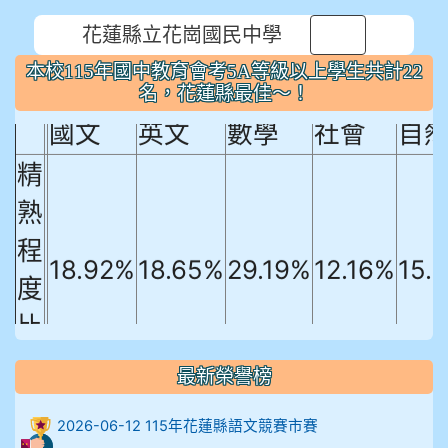
花蓮縣立花崗國民中學
⏸
本校115年國中教育會考5A等級以上
本校115年國中教育會考5A等級以上學生共計22
學生共計22名，花蓮縣最佳～！
名，花蓮縣最佳～！
國文
英文
數學
社會
自
精
熟
程
18.92%
18.65%
29.19%
12.16%
15.
度
比
例
最新榮譽榜
906陳兆宏 5A10+ 作文5
2026-06-12 115年花蓮縣語文競賽市賽
912余 嘉 5A10+