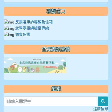
聯繫窗口
反霸凌申訴專線及信箱
就學零拒絕檢舉專線
個資保護
全民資訊素養
link to https://isafeevent
搜索
sea
進階搜尋