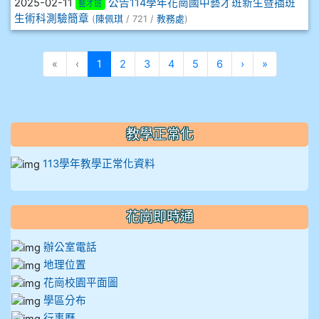
2025-02-11
公告114學年花崗國中藝才班新生暨插班
藝才班
912彭子宸
生術科測驗簡章
(
陳佩琪
/ 721 /
教務處
)
914王苡澄
(目前頁次)
下一頁
最後頁
«
‹
1
2
3
4
5
6
›
»
教學正常化
113學年教學正常化資料
花崗即時通
辦公室電話
地理位置
花崗校園平面圖
學區分布
行事曆