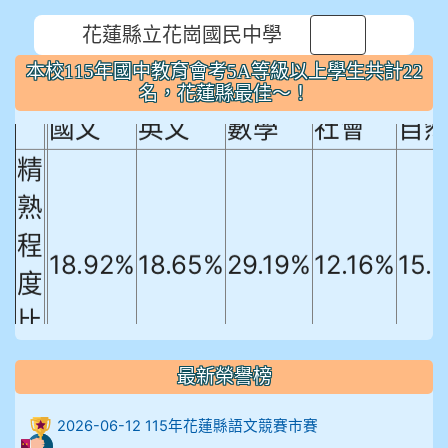
花蓮縣立花崗國民中學
本校115年國中教育會考5A等級以上
⏸
本校115年國中教育會考5A等級以上學生共計22
學生共計22名，花蓮縣最佳～！
名，花蓮縣最佳～！
國文
英文
數學
社會
自
精
熟
程
18.92%
18.65%
29.19%
12.16%
15.
度
比
例
最新榮譽榜
906陳兆宏 5A10+ 作文5
2026-06-12 115年花蓮縣語文競賽市賽
912余 嘉 5A10+