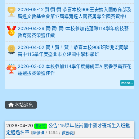
2026-05-12 賀!賀!賀!恭喜本校906王安婕入圍教育部及
914謝佩臻 5A10+
廣達文教基金會第17屆導覽達人競賽勇奪全國賽資格!
902蘇奕愷
2026-04-29 賀!賀!!賀!!本校參加花蓮縣114學年度技藝
教育競賽榮獲佳績
903陳品帆
2026-04-02 賀！賀！賀！恭喜本校906班陳兆宏同學
高中115學年度臺北市立建國中學科學班
904彭子庭
2026-03-02 本校參加114學年度總統盃AI素養爭霸賽花
905蔣昇和
蓮選拔賽榮獲佳作
more...
905周沛蓉
905鄭瑀安
本站消息
906江彥臻
文章列表
2026-04-20
公告115學年花崗國中藝才班新生入班鑑
藝才班
定通過名單
907張晏寧
(
陳佩琪
/ 1494 /
教務處
)