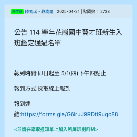
905鄭瑀安
陳佩琪
-
教務處
| 2025-04-21 | 點閱數： 2738
藝才班
906江彥臻
公告 114 學年花崗國中藝才班新生入
907張晏寧
班鑑定通過名單
908彭主豪
909林柏翰
報到時間:即日起至 5/1(四)下午四點止
909林玉楓
報到方式:採取線上報到
909林朝智
報到連
910謝尚橙
結:
https://forms.gle/G6iruJ9RDti9uqc88
910呂芃澔
<並請在錄取通知單上加入所屬班別群組>