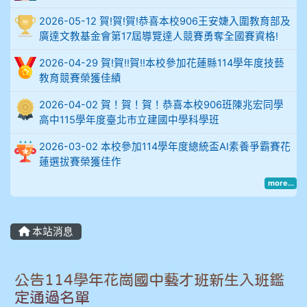
比
2026-05-12 賀!賀!賀!恭喜本校906王安婕入圍教育部及
例
廣達文教基金會第17屆導覽達人競賽勇奪全國賽資格!
906陳兆宏 5A10+ 作文5
2026-04-29 賀!賀!!賀!!本校參加花蓮縣114學年度技藝
教育競賽榮獲佳績
912余 嘉 5A10+
2026-04-02 賀！賀！賀！恭喜本校906班陳兆宏同學
914謝佩臻 5A10+
高中115學年度臺北市立建國中學科學班
2026-03-02 本校參加114學年度總統盃AI素養爭霸賽花
902蘇奕愷
蓮選拔賽榮獲佳作
more...
903陳品帆
904彭子庭
本站消息
905蔣昇和
公告114學年花崗國中藝才班新生入班鑑
905周沛蓉
定通過名單