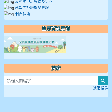
反霸凌申訴專線及信箱
就學零拒絕檢舉專線
個資保護
全民資訊素養
link to https://isafeevent
搜索
sea
進階搜尋