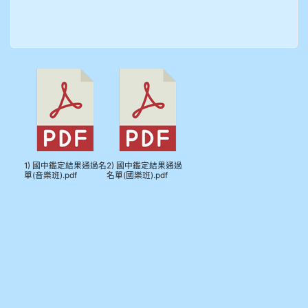
910溫婕伶
911王祉傑
911張 婷
912彭子宸
914王苡澄
1) 國中鑑定結果通過名
2) 國中鑑定結果通過
單(音樂班).pdf
名單(國樂班).pdf