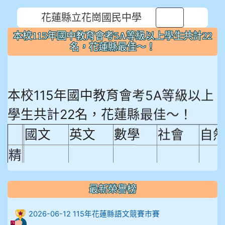
花蓮縣立花崗國民中學
⏸
本校115年國中教育會考5A等級以上學生共計22
名，花蓮縣最佳～！
本校115年國中教育會考5A等級以上
學生共計22名，花蓮縣最佳～！
國文
英文
數學
社會
自
精
熟
程
最新榮譽榜
18.92%
18.65%
29.19%
12.16%
15.
度
2026-06-12 115年花蓮縣語文競賽市賽