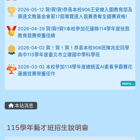
2026-05-12 賀!賀!賀!恭喜本校906王安婕入圍教育部及
914謝佩臻 5A10+
廣達文教基金會第17屆導覽達人競賽勇奪全國賽資格!
902蘇奕愷
2026-04-29 賀!賀!!賀!!本校參加花蓮縣114學年度技藝
教育競賽榮獲佳績
903陳品帆
2026-04-02 賀！賀！賀！恭喜本校906班陳兆宏同學
高中115學年度臺北市立建國中學科學班
904彭子庭
2026-03-02 本校參加114學年度總統盃AI素養爭霸賽花
905蔣昇和
蓮選拔賽榮獲佳作
more...
905周沛蓉
905鄭瑀安
本站消息
906江彥臻
115學年藝才班招生說明會
907張晏寧