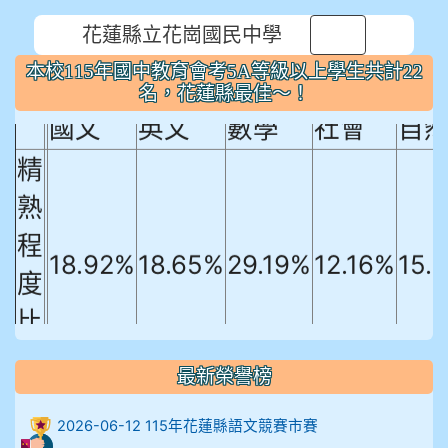
花蓮縣立花崗國民中學
本校115年國中教育會考5A等級以上
⏸
本校115年國中教育會考5A等級以上學生共計22
學生共計22名，花蓮縣最佳～！
名，花蓮縣最佳～！
國文
英文
數學
社會
自
精
熟
程
18.92%
18.65%
29.19%
12.16%
15.
度
比
例
最新榮譽榜
906陳兆宏 5A10+ 作文5
2026-06-12 115年花蓮縣語文競賽市賽
912余 嘉 5A10+