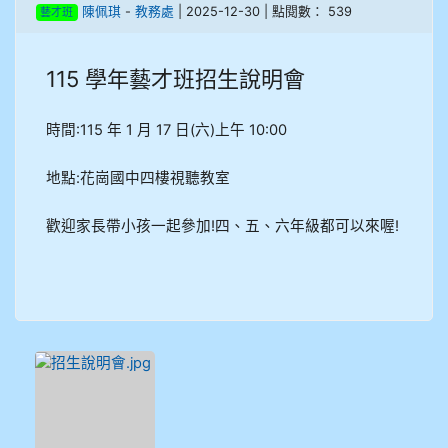
陳佩琪
-
教務處
| 2025-12-30 | 點閱數： 539
藝才班
908彭主豪
115 學年藝才班招生說明會
909林柏翰
909林玉楓
時間:115 年 1 月 17 日(六)上午 10:00
909林朝智
地點:花崗國中四樓視聽教室
910謝尚橙
歡迎家長帶小孩一起參加!四、五、六年級都可以來喔!
910呂芃澔
910溫婕伶
911王祉傑
911張 婷