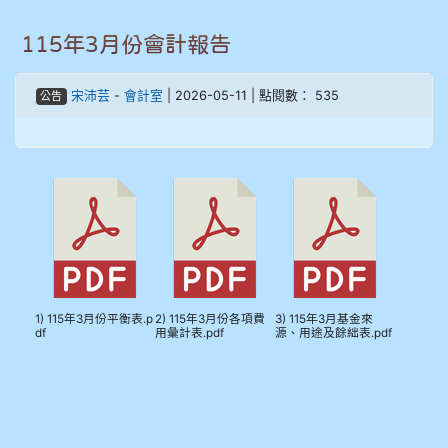
906江彥臻
115年3月份會計報告
907張晏寧
宋沛芸
-
會計室
| 2026-05-11 | 點閱數： 535
公告
908彭主豪
909林柏翰
909林玉楓
909林朝智
910謝尚橙
1) 115年3月份平衡表.p
2) 115年3月份各項費
3) 115年3月基金來
df
用彙計表.pdf
源、用途及餘絀表.pdf
910呂芃澔
910溫婕伶