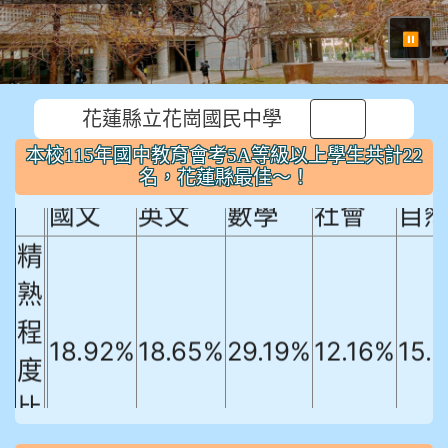
⏸
花蓮縣立花崗國民中學
本校115年國中教育會考5A等級以上
本校115年國中教育會考5A等級以上學生共計22
學生共計22名，花蓮縣最佳～！
名，花蓮縣最佳～！
國文
英文
數學
社會
自
精
熟
程
18.92%
18.65%
29.19%
12.16%
15.
度
比
例