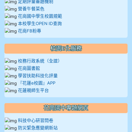
定期評量審題機制
營養午餐菜色
花崗國中學生校園規範
本校學生OPEN ID查詢
花崗FB粉專
校園E化服務
校務行政系統（全誼）
花崗圖書館
學習扶助科技化評量
『花蓮e校園』APP
花蓮親師生平台
花崗國中專題網頁
科技中心研習問卷
防災緊急應變網新站