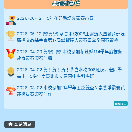
最新榮譽榜
906陳兆宏 5A10+ 作文5
2026-06-12 115年花蓮縣語文競賽市賽
912余 嘉 5A10+
2026-05-12 賀!賀!賀!恭喜本校906王安婕入圍教育部及
914謝佩臻 5A10+
廣達文教基金會第17屆導覽達人競賽勇奪全國賽資格!
902蘇奕愷
2026-04-29 賀!賀!!賀!!本校參加花蓮縣114學年度技藝
教育競賽榮獲佳績
903陳品帆
2026-04-02 賀！賀！賀！恭喜本校906班陳兆宏同學
高中115學年度臺北市立建國中學科學班
904彭子庭
2026-03-02 本校參加114學年度總統盃AI素養爭霸賽花
905蔣昇和
蓮選拔賽榮獲佳作
more...
905周沛蓉
905鄭瑀安
本站消息