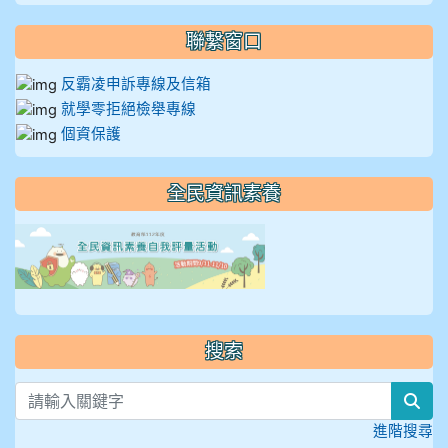
聯繫窗口
反霸凌申訴專線及信箱
就學零拒絕檢舉專線
個資保護
全民資訊素養
link to https://isafeevent
搜索
sea
進階搜尋