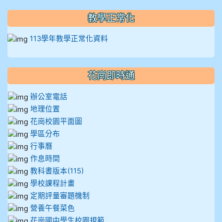
910溫婕伶
教學正常化
911王祉傑
113學年教學正常化資料
911張 婷
花崗即時通
912彭子宸
辦公室電話
914王苡澄
地理位置
花崗校園平面圖
學區分布
行事曆
作息時間
教科書版本(115)
學校課程計畫
定期評量審題機制
營養午餐菜色
花崗國中學生校園規範