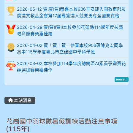
比
2026-05-12 賀!賀!賀!恭喜本校906王安婕入圍教育部及
例
廣達文教基金會第17屆導覽達人競賽勇奪全國賽資格!
906陳兆宏 5A10+ 作文5
2026-04-29 賀!賀!!賀!!本校參加花蓮縣114學年度技藝
教育競賽榮獲佳績
912余 嘉 5A10+
2026-04-02 賀！賀！賀！恭喜本校906班陳兆宏同學
高中115學年度臺北市立建國中學科學班
914謝佩臻 5A10+
2026-03-02 本校參加114學年度總統盃AI素養爭霸賽花
902蘇奕愷
蓮選拔賽榮獲佳作
more...
903陳品帆
904彭子庭
本站消息
905蔣昇和
花崗國中羽球隊暑假訓練活動注意事項
905周沛蓉
(115年)