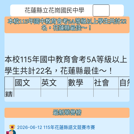
花蓮縣立花崗國民中學
⏸
本校115年國中教育會考5A等級以上學生共計22
名，花蓮縣最佳～！
本校115年國中教育會考5A等級以上
學生共計22名，花蓮縣最佳～！
國文
英文
數學
社會
自
精
熟
最新榮譽榜
程
18.92%
18.65%
29.19%
12.16%
15.
度
2026-06-12 115年花蓮縣語文競賽市賽