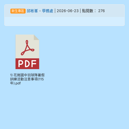
905鄭瑀安
邱彬峯
-
學務處
| 2026-06-23 | 點閱數： 276
新生專區
906江彥臻
907張晏寧
908彭主豪
909林柏翰
1) 花崗國中羽球隊暑假
909林玉楓
訓練活動注意事項(115
年).pdf
909林朝智
910謝尚橙
910呂芃澔