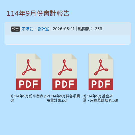
905周沛蓉
114年9月份會計報告
905鄭瑀安
宋沛芸
-
會計室
| 2026-05-11 | 點閱數： 256
公告
906江彥臻
907張晏寧
908彭主豪
909林柏翰
1) 114年9月份平衡表.p
2) 114年9月份各項費
3) 114年9月基金來
909林玉楓
df
用彙計表.pdf
源、用途及餘絀表.pdf
909林朝智
910謝尚橙