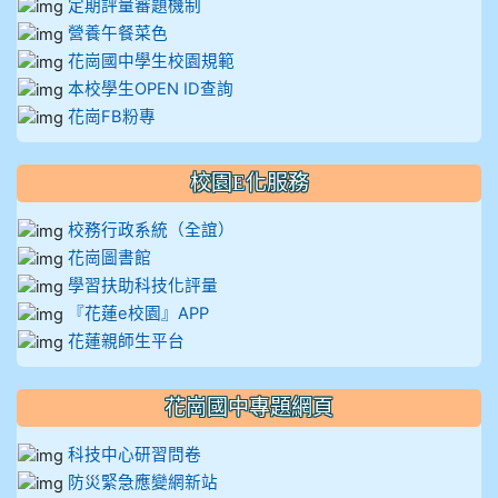
定期評量審題機制
營養午餐菜色
花崗國中學生校園規範
本校學生OPEN ID查詢
花崗FB粉專
校園E化服務
校務行政系統（全誼）
花崗圖書館
學習扶助科技化評量
『花蓮e校園』APP
花蓮親師生平台
花崗國中專題網頁
科技中心研習問卷
防災緊急應變網新站