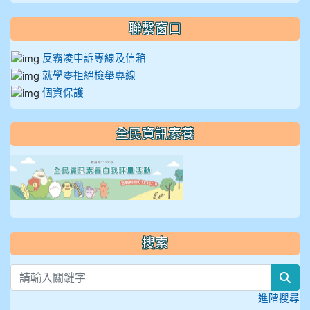
聯繫窗口
反霸凌申訴專線及信箱
就學零拒絕檢舉專線
個資保護
全民資訊素養
link to https://isafeevent
搜索
sea
進階搜尋