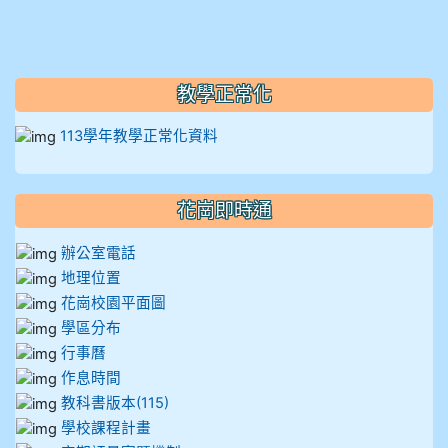
910呂芃澔
910溫婕伶
教學正常化
911王祉傑
113學年教學正常化資料
911張 婷
花崗即時通
912彭子宸
辦公室電話
914王苡澄
地理位置
花崗校園平面圖
學區分布
行事曆
作息時間
教科書版本(115)
學校課程計畫