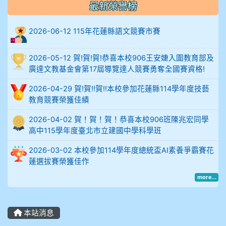
18.92%
18.65%
29.19%
12.16%
15.
最新榮譽榜
度
2026-06-12 115年花蓮縣語文競賽市賽
比
例
2026-05-12 賀!賀!賀!恭喜本校906王安婕入圍教育部及
廣達文教基金會第17屆導覽達人競賽勇奪全國賽資格!
906陳兆宏 5A10+ 作文5
2026-04-29 賀!賀!!賀!!本校參加花蓮縣114學年度技藝
912余 嘉 5A10+
教育競賽榮獲佳績
2026-04-02 賀！賀！賀！恭喜本校906班陳兆宏同學
914謝佩臻 5A10+
高中115學年度臺北市立建國中學科學班
902蘇奕愷
2026-03-02 本校參加114學年度總統盃AI素養爭霸賽花
蓮選拔賽榮獲佳作
903陳品帆
more...
904彭子庭
本站消息
905蔣昇和