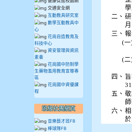
健康促進校園網
910溫婕伶
學
交通安全網
互動教具研究室
二、
研
911王祉傑
數學互動教具中
月
心
911張 婷
三、
報
花崗自造教育及
(一
科技中心
912彭子宸
資安管理與資訊
素養
(二
914王苡澄
花崗國中防制學
生藥物濫用教育宣導專
四、
旨
區
31
花崗國中資優課
程
五、
敬
師
班級社團網頁
六、
相
於
音樂藝才班FB
棒球隊FB