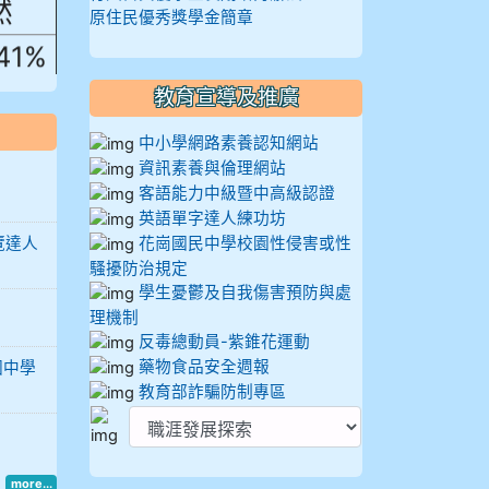
原住民優秀獎學金簡章
.41%
教育宣導及推廣
中小學網路素養認知網站
資訊素養與倫理網站
客語能力中級暨中高級認證
英語單字達人練功坊
覽達人
花崗國民中學校園性侵害或性
騷擾防治規定
學生憂鬱及自我傷害預防與處
理機制
反毒總動員-紫錐花運動
藥物食品安全週報
國中學
教育部詐騙防制專區
more...