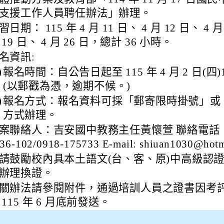
支援工作人員聘任辦法」辦理。
習日期： 115 年 4 月 11 日、 4 月 12 日、 4 月
 19 日、 4 月 26 日，總計 36 小時。
名資訊:
)
報名時間：自公告日起至 115 年 4 月 2 日(四)
(以郵戳為憑，逾期不候。)
)
報名方式：報名資料可採「郵寄限時掛號」或
方式辦理。
案聯絡人：吉安國中教務主任黃懷萱 聯絡電話： 0
36-102/0918-175733 E-mail: shiuan1030@hotm
請鼓勵校內具本土語文(台、客、原)中高級認
辦理換證。
關辦法請參閱附件，通過培訓人員之證書因考
 115 年 6 月底前發送。