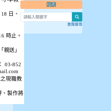
搜索
 18 日、 4
search
進階搜尋
16 時止。
「親送」
3-852
ail.com
證之現職教
評、製作將