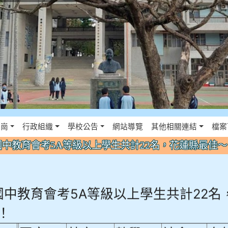
佈景設定
花崗
行政組織
學校公告
網站導覽
其他相關連結
檔案
年國中教育會考5A等級以上學生共計22名，花蓮縣最佳
年國中教育會考5A等級以上學生共計22名
！
國文
英文
數學
社會
自