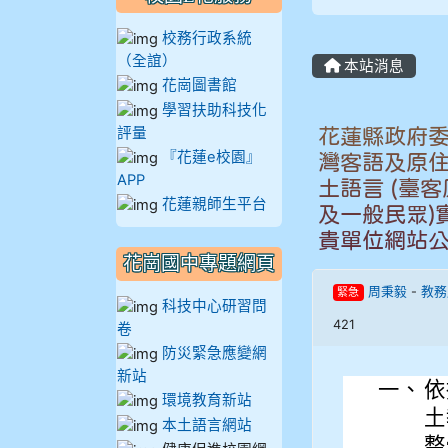
905鄭瑀安
校務行政系統
（全誼）
906江彥臻
本站消息
花崗圖書館
學習扶助科技化
907張晏寧
評量
花蓮縣政府委
『花蓮e校園』
灣客語及原
908彭主豪
APP
土語言 (臺
花蓮親師生平台
909林柏翰
及一般民眾)
貴單位網站
909林玉楓
花崗國中專題網頁
周秉毅
-
教務
緊急
科技中心研習問
909林朝智
421
卷
防災緊急應變網
910謝尚橙
新站
一、
依
環境教育新站
910呂芃澔
土
本土語言網站
整