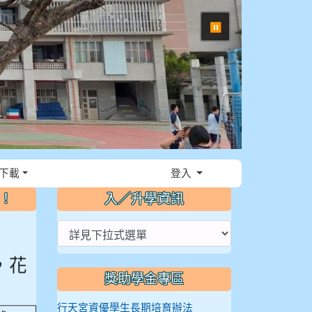
⏸
下載
登入
～！
入／升學資訊
，花
獎助學金專區
然
行天宮資優學生長期培育辦法