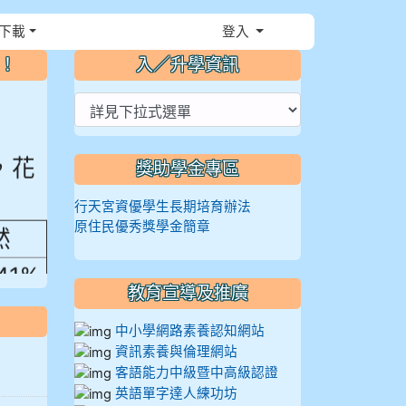
下載
登入
⏸
～！
入／升學資訊
，花
獎助學金專區
行天宮資優學生長期培育辦法
然
原住民優秀獎學金簡章
.41%
教育宣導及推廣
中小學網路素養認知網站
資訊素養與倫理網站
客語能力中級暨中高級認證
英語單字達人練功坊