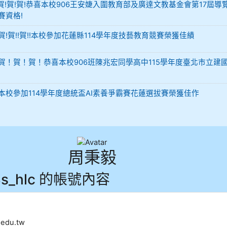
-12 賀!賀!賀!恭喜本校906王安婕入圍教育部及廣達文教基金會第17屆導
賽資格!
29 賀!賀!!賀!!本校參加花蓮縣114學年度技藝教育競賽榮獲佳績
-02 賀！賀！賀！恭喜本校906班陳兆宏同學高中115學年度臺北市立建
-02 本校參加114學年度總統盃AI素養爭霸賽花蓮選拔賽榮獲佳作
周秉毅
3s_hlc 的帳號內容
edu.tw