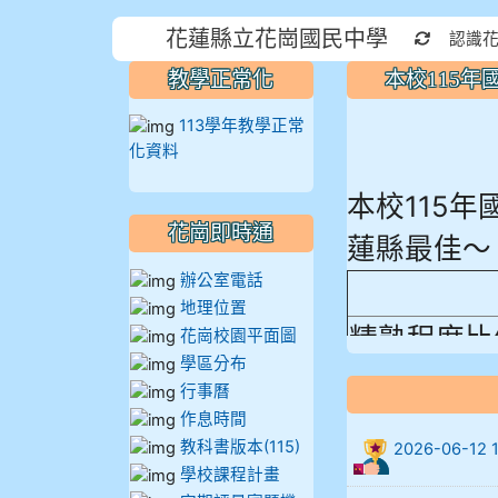
花蓮縣立花崗國民中學
重新取得
認識
教學正常化
本校115
113學年教學正常
化資料
本校115
蓮縣最佳～
花崗即時通
辦公室電話
地理位置
精熟程度比
花崗校園平面圖
906陳兆宏 5
學區分布
行事曆
912余 嘉 5A1
作息時間
教科書版本(115)
2026-06-
914謝佩臻 5A
學校課程計畫