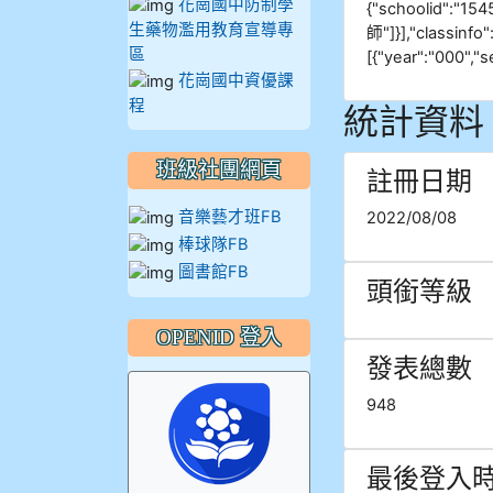
花崗國中防制學
{"schoolid":"1545
914王苡澄
生藥物濫用教育宣導專
師"]}],"classinfo"
區
[{"year":"000","s
花崗國中資優課
程
統計資料
班級社團網頁
註冊日期
音樂藝才班FB
2022/08/08
棒球隊FB
圖書館FB
頭銜等級
OPENID 登入
發表總數
948
最後登入