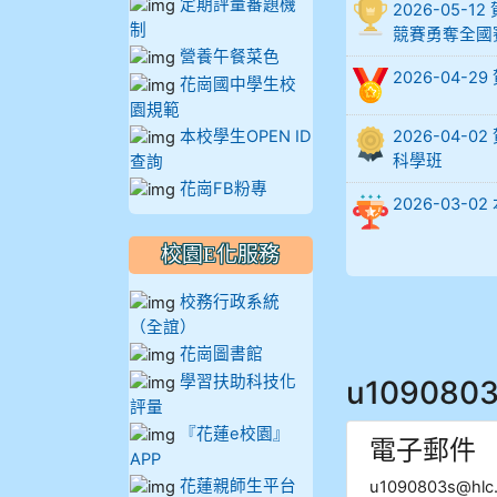
定期評量審題機
2026-05
902蘇奕愷
制
競賽勇奪全國
營養午餐菜色
2026-04-
903陳品帆
花崗國中學生校
園規範
904彭子庭
本校學生OPEN ID
2026-04
科學班
查詢
905蔣昇和
花崗FB粉專
2026-03
905周沛蓉
校園E化服務
905鄭瑀安
校務行政系統
（全誼）
906江彥臻
花崗圖書館
學習扶助科技化
u109080
907張晏寧
評量
『花蓮e校園』
電子郵件
APP
908彭主豪
花蓮親師生平台
u1090803s@hlc.