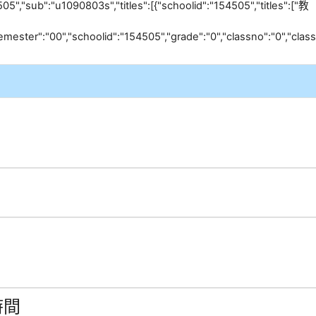
05","sub":"u1090803s","titles":[{"schoolid":"154505","titles":["教
:
emester":"00","schoolid":"154505","grade":"0","classno":"0","classti
時間