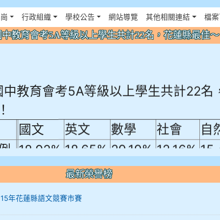
佈景設定
花崗
行政組織
學校公告
網站導覽
其他相關連結
檔案
年國中教育會考5A等級以上學生共計22名，花蓮縣最佳
年國中教育會考5A等級以上學生共計22名
！
國文
英文
數學
社會
自
例
18.92%
18.65%
29.19%
12.16%
15
A10+ 作文5
最新榮譽榜
0+
12 115年花蓮縣語文競賽市賽
10+