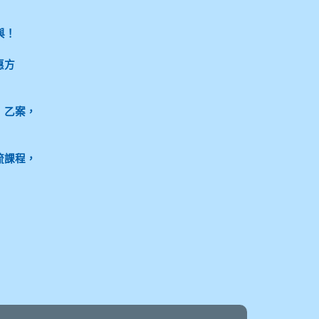
與！
惠方
」乙案，
流課程，