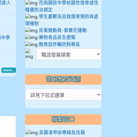
覽達人
花崗國民中學校園性侵害或性
騷擾防治規定
學生憂鬱及自我傷害預防與處
理機制
反毒總動員-紫錐花運動
藥物食品安全週報
國中學
教育部詐騙防制專區
more...
常用教育資源
聯繫窗口
反霸凌申訴專線及信箱