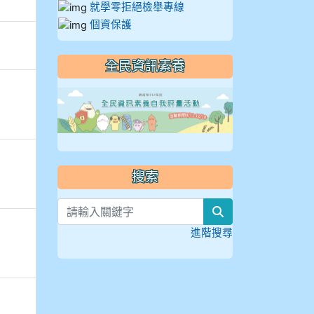
就學零拒絕檢舉專線
個資保護
全民資訊素養
link to https://
搜索
search
進階搜尋