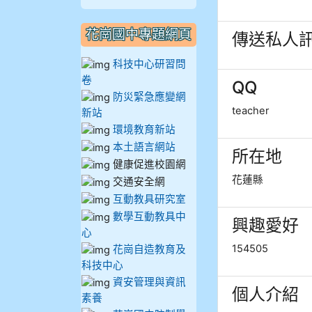
909林柏翰
花崗國中專題網頁
傳送私人
909林玉楓
科技中心研習問
909林朝智
卷
QQ
防災緊急應變網
teacher
新站
910謝尚橙
環境教育新站
本土語言網站
910呂芃澔
所在地
健康促進校園網
花蓮縣
910溫婕伶
交通安全網
互動教具研究室
911王祉傑
數學互動教具中
興趣愛好
心
154505
花崗自造教育及
911張 婷
科技中心
資安管理與資訊
912彭子宸
個人介紹
素養