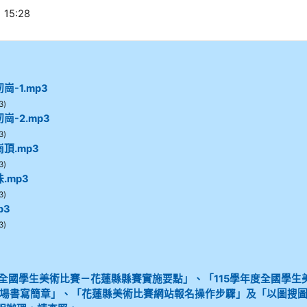
15:28
崗-1.mp3
3)
崗-2.mp3
3)
頂.mp3
3)
.mp3
3)
p3
3)
度全國學生美術比賽－花蓮縣縣賽實施要點」、「115學年度全國學生
場書寫簡章」、「花蓮縣美術比賽網站報名操作步驟」及「以圖搜