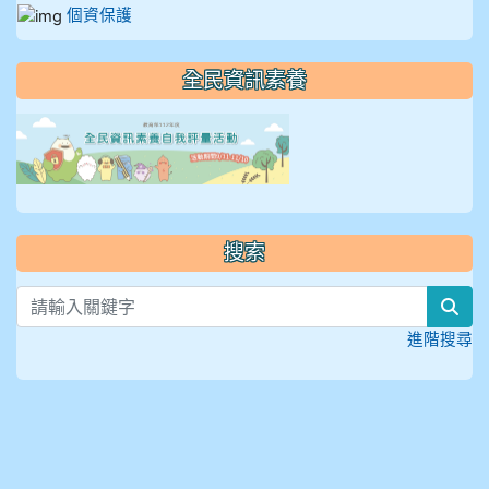
個資保護
全民資訊素養
link to https://isafeevent
搜索
sea
進階搜尋