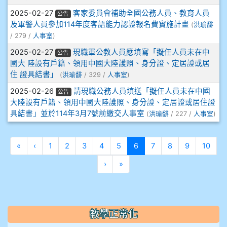
910溫婕伶
2025-02-27
客家委員會補助全國公務人員、教育人員
公告
及軍警人員參加114年度客語能力認證報名費實施計畫
(
洪瑜馡
911王祉傑
/ 279 /
人事室
)
911張 婷
2025-02-27
現職軍公教人員應填寫「擬任人員未在中
公告
國大 陸設有戶籍、領用中國大陸護照、身分證、定居證或居
住 證具結書」
(
洪瑜馡
/ 329 /
人事室
)
912彭子宸
2025-02-26
請現職公務人員填送「擬任人員未在中國
公告
914王苡澄
大陸設有戶籍、領用中國大陸護照、身分證、定居證或居住證
具結書」並於114年3月7號前繳交人事室
(
洪瑜馡
/ 227 /
人事室
)
第一頁
上一頁
(目前頁次)
«
‹
1
2
3
4
5
6
7
8
9
10
下一頁
最後頁
›
»
教學正常化