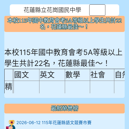
花蓮縣立花崗國民中學
⏸
本校115年國中教育會考5A等級以上學生共計22
名，花蓮縣最佳～！
本校115年國中教育會考5A等級以上
學生共計22名，花蓮縣最佳～！
國文
英文
數學
社會
自
精
熟
程
最新榮譽榜
18.92%
18.65%
29.19%
12.16%
15.
度
2026-06-12 115年花蓮縣語文競賽市賽
比