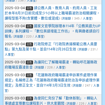
(
洪瑜馡
/ 236 /
人事室
)
905鄭瑀安
2025-03-04
請公務人員、教育人員、約用人員、工友
公告
於本年8月31日前完成至少1小時以上職場霸凌防治相關課程，
906江彥臻
課程型態不拘(含實體、數位或混成)
(
洪瑜馡
/ 345 /
人事室
)
907張晏寧
2025-03-04
國家文官學院辦理本114年「公務英語力UP
公告
訓練」系列課程－「數位英語增能工作坊」，有興趣者請自行
報名
(
洪瑜馡
/ 220 /
人事室
)
908彭主豪
2025-03-04
行政院修正「行政院表揚模範公務人員要
公告
909林柏翰
點」第九點及第十點，並自114年2月26日生效
(
洪瑜馡
/ 231 /
人事室
)
909林玉楓
2025-03-03
為讓同仁了解職場霸凌，轉貼呼花蓮縣政
公告
府職場反霸凌影音
(
洪瑜馡
/ 226 /
人事室
)
909林朝智
2025-03-03
「花蓮縣政府職場霸凌申訴案件處理作業
公告
規定」名稱修正為「花蓮縣政府職場霸凌防治及申訴處理作業
910謝尚橙
規定」及修正全文，並自114年3月3日生效
(
洪瑜馡
/ 247 /
人事
室
)
910呂芃澔
2025-03-03
為使同仁充份了解「勤休新制」，轉貼人
公告
事總處宣導數位課程影片，供大家觀閱
(
洪瑜馡
/ 226 /
人事室
)