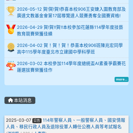
例
2026-05-12 賀!賀!賀!恭喜本校906王安婕入圍教育部及
廣達文教基金會第17屆導覽達人競賽勇奪全國賽資格!
906陳兆宏 5A10+ 作文5
2026-04-29 賀!賀!!賀!!本校參加花蓮縣114學年度技藝
教育競賽榮獲佳績
912余 嘉 5A10+
2026-04-02 賀！賀！賀！恭喜本校906班陳兆宏同學
914謝佩臻 5A10+
高中115學年度臺北市立建國中學科學班
2026-03-02 本校參加114學年度總統盃AI素養爭霸賽花
902蘇奕愷
蓮選拔賽榮獲佳作
903陳品帆
more...
904彭子庭
本站消息
905蔣昇和
文章列表
2025-03-07
114年警察人員、一般警察人員、國安情報
公告
905周沛蓉
人員、移民行政人員及退除役軍人轉任公務人員等考試報名