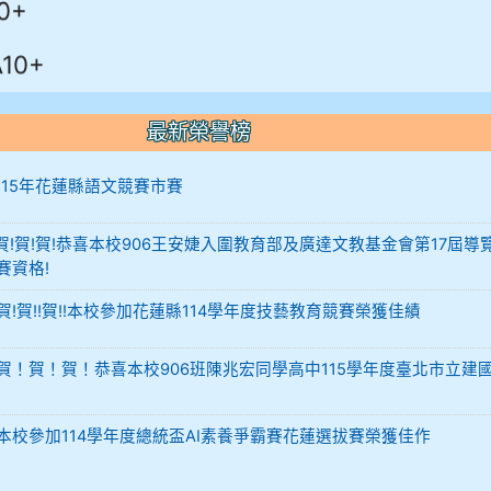
10+
最新榮譽榜
12 115年花蓮縣語文競賽市賽
-12 賀!賀!賀!恭喜本校906王安婕入圍教育部及廣達文教基金會第17屆導
賽資格!
29 賀!賀!!賀!!本校參加花蓮縣114學年度技藝教育競賽榮獲佳績
-02 賀！賀！賀！恭喜本校906班陳兆宏同學高中115學年度臺北市立建
-02 本校參加114學年度總統盃AI素養爭霸賽花蓮選拔賽榮獲佳作