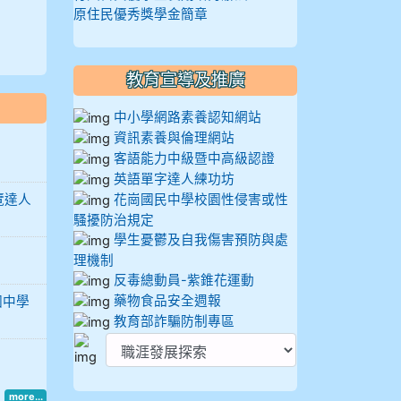
原住民優秀獎學金簡章
教育宣導及推廣
中小學網路素養認知網站
資訊素養與倫理網站
客語能力中級暨中高級認證
英語單字達人練功坊
覽達人
花崗國民中學校園性侵害或性
騷擾防治規定
學生憂鬱及自我傷害預防與處
理機制
反毒總動員-紫錐花運動
藥物食品安全週報
國中學
教育部詐騙防制專區
more...