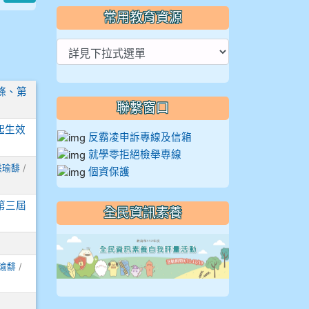
常用教育資源
條、第
聯繫窗口
起生效
反霸凌申訴專線及信箱
就學零拒絕檢舉專線
洪瑜馡
/
個資保護
第三屆
全民資訊素養
link to https://
瑜馡
/