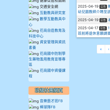
健康促進校園網
2025-04-19
912彭子宸
交通安全網
公告
幼兒園教師介聘至該
互動教具研究室
914王苡澄
數學互動教具中
2025-04-19
公告
心
2025-04-17
公告
花崗自造教育及
班前將退休意願調
科技中心
資安管理與資訊
素養
第一
«
‹
花崗國中防制學
生藥物濫用教育宣導專
區
花崗國中資優課
程
班級社團網頁
音樂藝才班FB
棒球隊FB