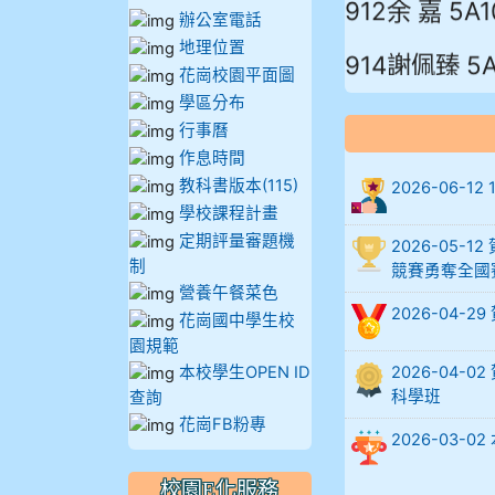
辦公室電話
914謝佩臻 5A
地理位置
花崗校園平面圖
902蘇奕愷
學區分布
行事曆
903陳品帆
作息時間
教科書版本(115)
2026-06-
904彭子庭
學校課程計畫
定期評量審題機
2026-05
905蔣昇和
制
競賽勇奪全國
營養午餐菜色
2026-04-
905周沛蓉
花崗國中學生校
園規範
905鄭瑀安
本校學生OPEN ID
2026-04
科學班
查詢
906江彥臻
花崗FB粉專
2026-03
907張晏寧
校園E化服務