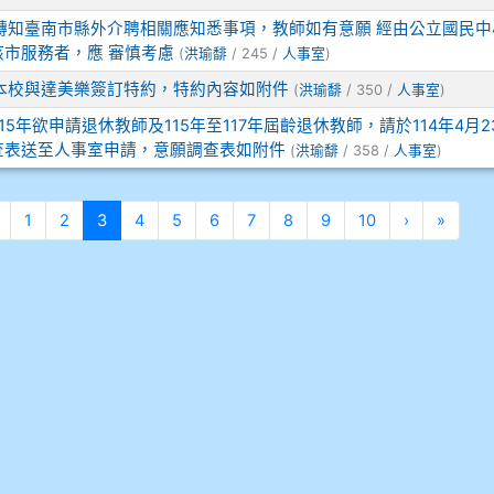
轉知臺南市縣外介聘相關應知悉事項，教師如有意願 經由公立國民中
市服務者，應 審慎考慮
(
洪瑜馡
/ 245 /
人事室
)
本校與達美樂簽訂特約，特約內容如附件
(
洪瑜馡
/ 350 /
人事室
)
115年欲申請退休教師及115年至117年屆齡退休教師，請於114年4月2
查表送至人事室申請，意願調查表如附件
(
洪瑜馡
/ 358 /
人事室
)
頁
上一頁
(目前頁次)
下一頁
最後
1
2
3
4
5
6
7
8
9
10
›
»