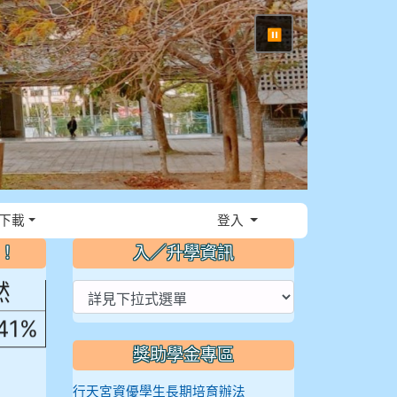
⏸
，花
下載
登入
～！
入／升學資訊
然
.41%
獎助學金專區
行天宮資優學生長期培育辦法