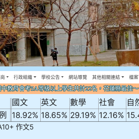
年國中教育會考5A等級以上學生共計22名
佈景設定
花崗
行政組織
學校公告
網站導覽
其他相關連結
檔案
！
年國中教育會考5A等級以上學生共計22名，花蓮縣最佳
國文
英文
數學
社會
自
例
18.92%
18.65%
29.19%
12.16%
15
A10+ 作文5
0+