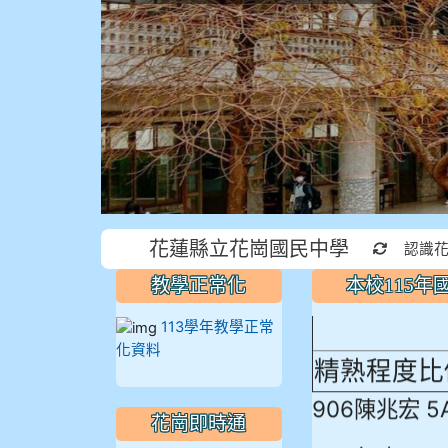
本校115
花蓮縣立花崗國民中學
重新取得
認識
蓮縣最佳～
教學正常化
本校115
113學年教學正常
化資料
精熟程度比
906陳兆宏 5
花崗即時通
912余 嘉 5A1