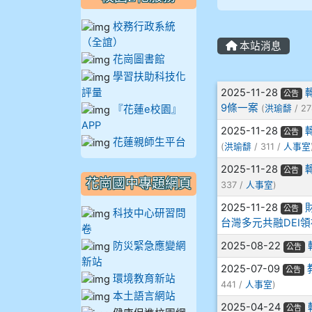
908彭主豪
校務行政系統
（全誼）
本站消息
909林柏翰
花崗圖書館
學習扶助科技化
文章列表
909林玉楓
評量
2025-11-28
公告
9條一案
『花蓮e校園』
(
洪瑜馡
/ 27
APP
909林朝智
2025-11-28
公告
花蓮親師生平台
(
洪瑜馡
/ 311 /
人事室
910謝尚橙
2025-11-28
公告
花崗國中專題網頁
337 /
人事室
)
910呂芃澔
2025-11-28
公告
科技中心研習問
台灣多元共融DEI
910溫婕伶
卷
防災緊急應變網
2025-08-22
公告
新站
911王祉傑
2025-07-09
公告
環境教育新站
441 /
人事室
)
本土語言網站
911張 婷
2025-04-24
公告