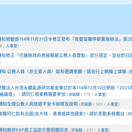
轉知勞動部114年11月21日令修正發布「育嬰留職停薪實施辦法」第2
8 /
人事室
)
轉知修正「花蓮縣政府表揚模範公務人員要點」部分規定，並自即日
)
轉知 公務人員（非主管人員）如有遷調意願，請自行上網線上填報
(
財團法人台灣永續能源研究基金會訂於本114年12月10日舉辦「2025
領袖論壇」，請同仁視業務需要參加
(
洪瑜馡
/ 278 /
人事室
)
轉知全國公教人員旅遊平安卡辦理及說明
(
洪瑜馡
/ 383 /
人事室
)
教職同仁如有出國(去大陸、港澳或其他國家)，請於差勤系統備註
(
洪
轉知縣府EAP員工協助方案相關訊息
(
洪瑜馡
/ 237 /
人事室
)