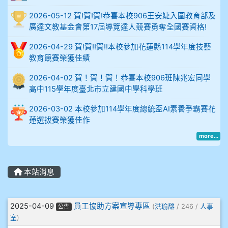
比
2026-05-12 賀!賀!賀!恭喜本校906王安婕入圍教育部及
例
廣達文教基金會第17屆導覽達人競賽勇奪全國賽資格!
906陳兆宏 5A10+ 作文5
2026-04-29 賀!賀!!賀!!本校參加花蓮縣114學年度技藝
教育競賽榮獲佳績
912余 嘉 5A10+
2026-04-02 賀！賀！賀！恭喜本校906班陳兆宏同學
高中115學年度臺北市立建國中學科學班
914謝佩臻 5A10+
2026-03-02 本校參加114學年度總統盃AI素養爭霸賽花
902蘇奕愷
蓮選拔賽榮獲佳作
more...
903陳品帆
904彭子庭
本站消息
905蔣昇和
文章列表
2025-04-09
員工協助方案宣導專區
(
洪瑜馡
/ 246 /
人事
公告
室
)
905周沛蓉