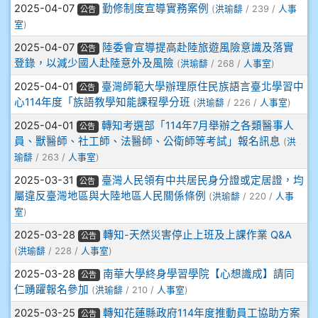
2025-04-07
勤修制度宣導實務案例
(
洪瑜馡
/ 239 /
人事
公告
905鄭瑀安
室
)
2025-04-07
陸委會宣導提高赴陸旅遊風險意識及落實
公告
906江彥臻
登錄，以減少國人赴陸意外及風險
(
洪瑜馡
/ 268 /
人事室
)
2025-04-01
臺灣師範大學辦理原住民族語言臺北學習中
公告
907張晏寧
心114年度「族語教學知能課程學分班
(
洪瑜馡
/ 226 /
人事室
)
2025-04-01
轉知考選部「114年7月舉辦之各類醫事人
908彭主豪
公告
員、獸醫師、社工師、法醫師、公衛師等考試」報名訊息
(
洪
瑜馡
/ 263 /
人事室
)
909林柏翰
2025-03-31
臺灣人民領有中共居民身分證或定居證，均
公告
909林玉楓
屬違反臺灣地區與大陸地區人民關係條例
(
洪瑜馡
/ 220 /
人事
室
)
909林朝智
2025-03-28
轉知-天然災害停止上班及上課作業 Q&A
公告
(
洪瑜馡
/ 228 /
人事室
)
910謝尚橙
2025-03-28
南華大學終身學習學院【心想識成】請同
公告
仁踴躍報名參加
(
洪瑜馡
/ 210 /
人事室
)
910呂芃澔
2025-03-25
轉知花蓮縣政府114年度推動員工協助方案
公告