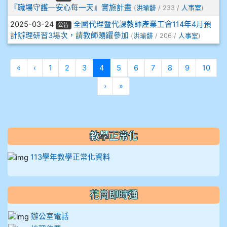
『職場守護—安心每一天』實施計畫
(
洪瑜馡
/ 233 /
人事室
)
910溫婕伶
2025-03-24
全國代理暨代課教師產業工會114年4月預
公告
計辦理研習3場次，請教師踴躍參加
(
洪瑜馡
/ 206 /
人事室
)
911王祉傑
911張 婷
第一頁
上一頁
(目前頁次)
«
‹
1
2
3
4
5
6
7
8
9
10
下一頁
最後頁
›
»
912彭子宸
914王苡澄
教學正常化
113學年教學正常化資料
花崗即時通
辦公室電話