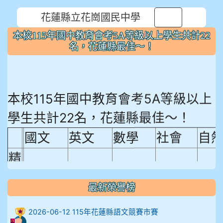
花蓮縣立花崗國民中學
⏸
本校115年國中教育會考5A等級以上學生共計22
名，花蓮縣最佳～！
本校115年國中教育會考5A等級以上
學生共計22名，花蓮縣最佳～！
國文
英文
數學
社會
自
精
熟
最新榮譽榜
程
18.92%
18.65%
29.19%
12.16%
15.
度
2026-06-12 115年花蓮縣語文競賽市賽