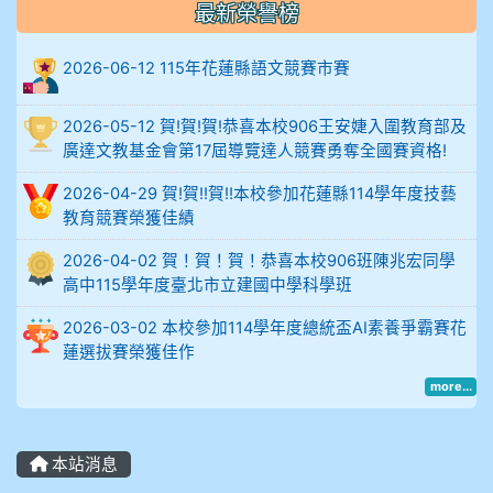
最新榮譽榜
906陳兆宏 5A10+ 作文5
2026-06-12 115年花蓮縣語文競賽市賽
912余 嘉 5A10+
2026-05-12 賀!賀!賀!恭喜本校906王安婕入圍教育部及
914謝佩臻 5A10+
廣達文教基金會第17屆導覽達人競賽勇奪全國賽資格!
902蘇奕愷
2026-04-29 賀!賀!!賀!!本校參加花蓮縣114學年度技藝
教育競賽榮獲佳績
903陳品帆
2026-04-02 賀！賀！賀！恭喜本校906班陳兆宏同學
高中115學年度臺北市立建國中學科學班
904彭子庭
2026-03-02 本校參加114學年度總統盃AI素養爭霸賽花
蓮選拔賽榮獲佳作
905蔣昇和
more...
905周沛蓉
905鄭瑀安
本站消息