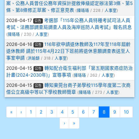
案、公務人員曾任公務年資採計提敘俸級認定辦法第3條、第5
911王祉傑
條、第8條修正草案、修正意見表
(
陳珞珞
/ 228 /
人事室
)
911張 婷
2026-04-17
考選部「115年公務人員特種考試司法人員
公告
考試、法務部調查局調查人員及海岸巡防人員考試」報名訊息
912彭子宸
(
陳珞珞
/ 230 /
人事室
)
2026-04-16
116年欲申請退休教師及117年至118年屆齡
公告
914王苡澄
退休教師 請於115年4月22日下班前將退休意願調查表送至人
事室申請
(
洪瑜馡
/ 318 /
人事室
)
2026-04-15
轉知配合衛生福利部「第五期國家癌症防治
公告
計畫(2024-2030年)」宣導事項
(
陳珞珞
/ 262 /
人事室
)
2026-04-15
轉知東莞台商子弟學校115學年度第二次商
公告
借公立高級中等以下學校教師簡章
(
陳珞珞
/ 273 /
人事室
)
第一頁
上一頁
(目前頁次)
«
‹
1
2
3
4
5
6
7
8
9
10
下一頁
最後頁
›
»