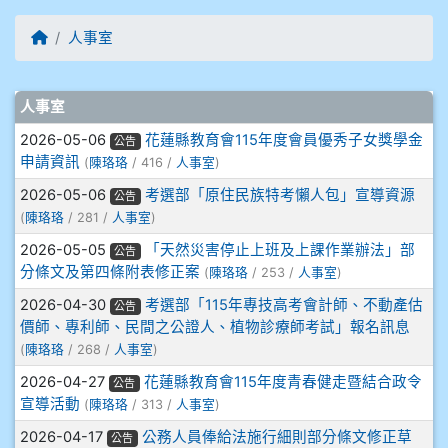
906江彥臻
回首頁
人事室
907張晏寧
文章列表
人事室
908彭主豪
2026-05-06
花蓮縣教育會115年度會員優秀子女獎學金
公告
申請資訊
(
陳珞珞
/ 416 /
人事室
)
909林柏翰
2026-05-06
考選部「原住民族特考懶人包」宣導資源
公告
909林玉楓
(
陳珞珞
/ 281 /
人事室
)
2026-05-05
「天然災害停止上班及上課作業辦法」部
公告
909林朝智
分條文及第四條附表修正案
(
陳珞珞
/ 253 /
人事室
)
2026-04-30
考選部「115年專技高考會計師、不動產估
公告
910謝尚橙
價師、專利師、民間之公證人、植物診療師考試」報名訊息
(
陳珞珞
/ 268 /
人事室
)
910呂芃澔
2026-04-27
花蓮縣教育會115年度青春健走暨結合政令
公告
宣導活動
(
陳珞珞
/ 313 /
人事室
)
910溫婕伶
2026-04-17
公務人員俸給法施行細則部分條文修正草
公告