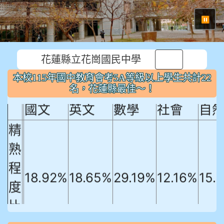
⏸
花蓮縣立花崗國民中學
本校115年國中教育會考5A等級以上
本校115年國中教育會考5A等級以上學生共計22
學生共計22名，花蓮縣最佳～！
名，花蓮縣最佳～！
國文
英文
數學
社會
自
精
熟
程
18.92%
18.65%
29.19%
12.16%
15.
度
比
例