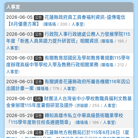
908彭主豪
文章列表
人事室
909林柏翰
2026-06-05
花蓮縣政府員工員眷福利資訊-遠傳電信
公告
【6月優惠方案】
(
陳珞珞
/ 200 /
人事室
)
909林玉楓
2026-06-03
行政院人事行政總處公務人力發展學院115
公告
年度「新進人員英語力提升研習班」相關資訊
(
陳珞珞
/ 195 /
909林朝智
人事室
)
2026-06-03
有關教育部國民及學前教育署規劃115學年
公告
910謝尚橙
度辦理高級中等學校入學及教務行政相關業務
(
陳珞珞
/ 212 /
人事室
)
910呂芃澔
2026-06-03
有關調查花蓮縣政府所屬各機關116年因公
公告
出國計畫一案
(
陳珞珞
/ 179 /
人事室
)
910溫婕伶
2026-06-01
財團法人台灣省中小學校教職員福利文教基
公告
金會辦理115年度暑假研習及國外
(
洪瑜馡
/ 255 /
人事室
)
911王祉傑
2026-05-29
轉知高雄市私立中華高級藝術職業學校
公告
911張 婷
「115學年度新任校長遴選簡章」
(
陳珞珞
/ 196 /
人事室
)
2026-05-28
花蓮縣地方稅務局訂於115年6月26日（星
公告