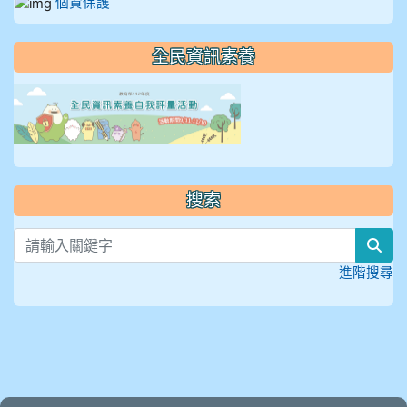
個資保護
全民資訊素養
link to https://isafeevent
搜索
sea
進階搜尋