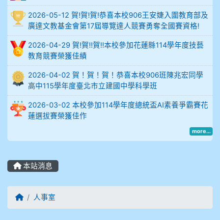
914謝佩臻 5A10+
2026-05-12 賀!賀!賀!恭喜本校906王安婕入圍教育部及
廣達文教基金會第17屆導覽達人競賽勇奪全國賽資格!
902蘇奕愷
2026-04-29 賀!賀!!賀!!本校參加花蓮縣114學年度技藝
903陳品帆
教育競賽榮獲佳績
2026-04-02 賀！賀！賀！恭喜本校906班陳兆宏同學
904彭子庭
高中115學年度臺北市立建國中學科學班
905蔣昇和
2026-03-02 本校參加114學年度總統盃AI素養爭霸賽花
蓮選拔賽榮獲佳作
905周沛蓉
more...
905鄭瑀安
本站消息
906江彥臻
回首頁
人事室
907張晏寧