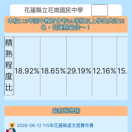
本校115年國中教育會考5A等級以上
花蓮縣立花崗國民中學
⏸
學生共計22名，花蓮縣最佳～！
本校115年國中教育會考5A等級以上學生共計22
國文
英文
數學
社會
自
名，花蓮縣最佳～！
精
熟
程
18.92%
18.65%
29.19%
12.16%
15.
度
比
例
906陳兆宏 5A10+ 作文5
最新榮譽榜
912余 嘉 5A10+
2026-06-12 115年花蓮縣語文競賽市賽