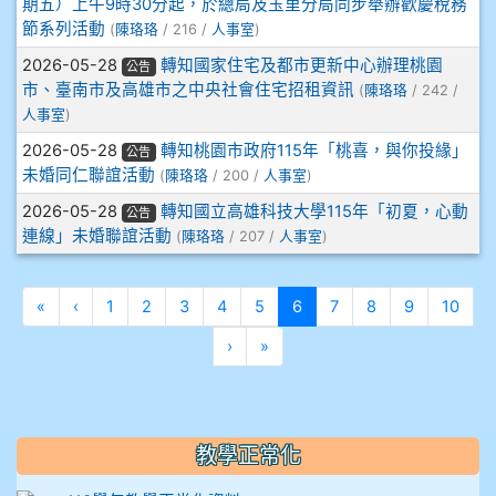
912彭子宸
期五）上午9時30分起，於總局及玉里分局同步舉辦歡慶稅務
節系列活動
(
陳珞珞
/ 216 /
人事室
)
914王苡澄
2026-05-28
轉知國家住宅及都市更新中心辦理桃園
公告
市、臺南市及高雄市之中央社會住宅招租資訊
(
陳珞珞
/ 242 /
人事室
)
2026-05-28
轉知桃園市政府115年「桃喜，與你投緣」
公告
未婚同仁聯誼活動
(
陳珞珞
/ 200 /
人事室
)
2026-05-28
轉知國立高雄科技大學115年「初夏，心動
公告
連線」未婚聯誼活動
(
陳珞珞
/ 207 /
人事室
)
第一頁
上一頁
(目前頁次)
«
‹
1
2
3
4
5
6
7
8
9
10
下一頁
最後頁
›
»
教學正常化