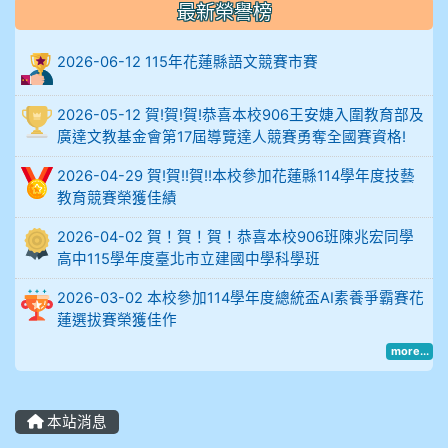
最新榮譽榜
比
2026-06-12 115年花蓮縣語文競賽市賽
例
906陳兆宏 5A10+ 作文5
2026-05-12 賀!賀!賀!恭喜本校906王安婕入圍教育部及
廣達文教基金會第17屆導覽達人競賽勇奪全國賽資格!
912余 嘉 5A10+
2026-04-29 賀!賀!!賀!!本校參加花蓮縣114學年度技藝
教育競賽榮獲佳績
914謝佩臻 5A10+
2026-04-02 賀！賀！賀！恭喜本校906班陳兆宏同學
902蘇奕愷
高中115學年度臺北市立建國中學科學班
2026-03-02 本校參加114學年度總統盃AI素養爭霸賽花
903陳品帆
蓮選拔賽榮獲佳作
more...
904彭子庭
905蔣昇和
本站消息