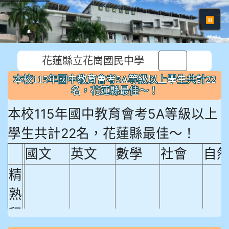
⏸
花蓮縣立花崗國民中學
本校115年國中教育會考5A等級以上學生共計22
名，花蓮縣最佳～！
本校115年國中教育會考5A等級以上
學生共計22名，花蓮縣最佳～！
國文
英文
數學
社會
自
精
熟
程
18.92%
18.65%
29.19%
12.16%
15.
度