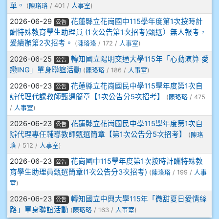
910呂芃澔
單。
(
陳珞珞
/ 401 /
人事室
)
2026-06-29
花蓮縣立花崗國中115學年度第1次按時計
910溫婕伶
公告
酬特殊教育學生助理員 (1次公告第1次招考)甄選）無人報考，
爰續辦第2次招考。
(
陳珞珞
/ 172 /
人事室
)
911王祉傑
2026-06-25
轉知國立陽明交通大學115年「心動演算 愛
公告
戀ING」單身聯誼活動
911張 婷
(
陳珞珞
/ 186 /
人事室
)
2026-06-23
花蓮縣立花崗國民中學115學年度第1次自
公告
912彭子宸
辦代理代課教師甄選簡章【1次公告分5次招考】
(
陳珞珞
/ 475
/
人事室
)
914王苡澄
2026-06-23
花蓮縣立花崗國民中學115學年度第1次自
公告
辦代理專任輔導教師甄選簡章【第1次公告分5次招考】
(
陳珞
珞
/ 512 /
人事室
)
2026-06-23
花崗國中115學年度第1次按時計酬特殊教
公告
育學生助理員甄選簡章(1次公告分3次招考)
(
陳珞珞
/ 199 /
人事
室
)
2026-06-23
轉知國立中興大學115年「微甜夏日愛情絲
公告
路」單身聯誼活動
(
陳珞珞
/ 163 /
人事室
)