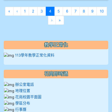
第一頁
上一頁
(目前頁次)
«
‹
1
2
3
4
5
6
7
8
9
10
下一頁
最後頁
›
»
教學正常化
113學年教學正常化資料
花崗即時通
辦公室電話
地理位置
花崗校園平面圖
學區分布
行事曆