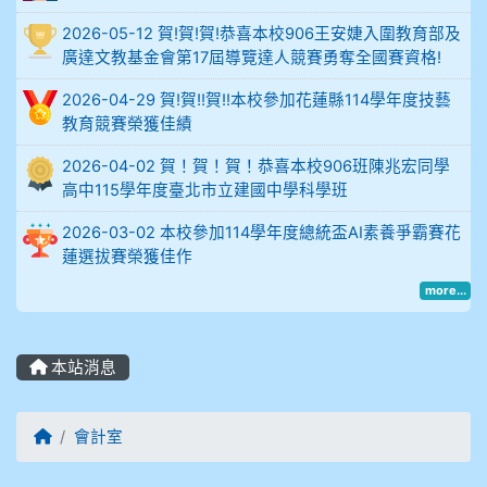
2026-05-12 賀!賀!賀!恭喜本校906王安婕入圍教育部及
914謝佩臻 5A10+
廣達文教基金會第17屆導覽達人競賽勇奪全國賽資格!
902蘇奕愷
2026-04-29 賀!賀!!賀!!本校參加花蓮縣114學年度技藝
教育競賽榮獲佳績
903陳品帆
2026-04-02 賀！賀！賀！恭喜本校906班陳兆宏同學
高中115學年度臺北市立建國中學科學班
904彭子庭
2026-03-02 本校參加114學年度總統盃AI素養爭霸賽花
905蔣昇和
蓮選拔賽榮獲佳作
more...
905周沛蓉
905鄭瑀安
本站消息
906江彥臻
回首頁
會計室
907張晏寧