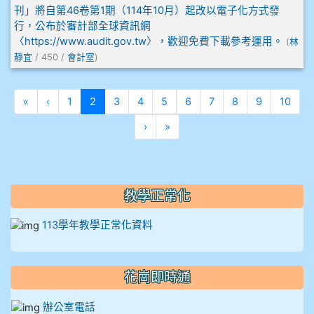
刊」將自第46卷第1期（114年10月）起改以電子化方式發
912彭子宸
行，公布於審計部全球資訊網
〈https://www.audit.gov.tw〉，歡迎免費下載參考運用。
(
林
914王苡澄
靜宜
/ 450 /
會計室
)
第一頁
上一頁
(目前頁次)
«
‹
1
2
3
4
5
6
7
8
9
10
下一頁
最後頁
›
»
教學正常化
113學年教學正常化資料
花崗即時通
辦公室電話