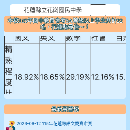
花蓮縣立花崗國民中學
本校115年國中教育會考5A等級以上
⏸
本校115年國中教育會考5A等級以上學生共計22
學生共計22名，花蓮縣最佳～！
名，花蓮縣最佳～！
國文
英文
數學
社會
自
精
熟
程
18.92%
18.65%
29.19%
12.16%
15.
度
比
例
最新榮譽榜
906陳兆宏 5A10+ 作文5
2026-06-12 115年花蓮縣語文競賽市賽
912余 嘉 5A10+