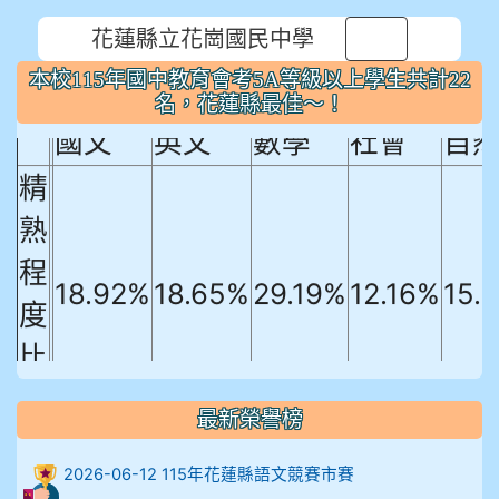
花蓮縣立花崗國民中學
本校115年國中教育會考5A等級以上
⏸
本校115年國中教育會考5A等級以上學生共計22
學生共計22名，花蓮縣最佳～！
名，花蓮縣最佳～！
國文
英文
數學
社會
自
精
熟
程
18.92%
18.65%
29.19%
12.16%
15.
度
比
例
最新榮譽榜
906陳兆宏 5A10+ 作文5
2026-06-12 115年花蓮縣語文競賽市賽
912余 嘉 5A10+