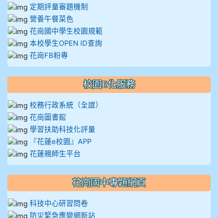
定期評量審題機制
營養午餐菜色
花崗國中學生校園規範
本校學生OPEN ID查詢
花崗FB粉專
校園E化服務
校務行政系統（全誼）
花崗圖書館
學習扶助科技化評量
『花蓮e校園』APP
花蓮親師生平台
花崗國中專題網頁
科技中心研習問卷
防災緊急應變網新站