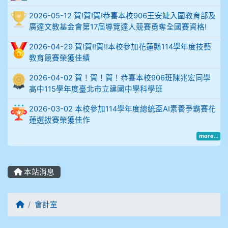
2026-05-12 賀!賀!賀!恭喜本校906王安婕入圍教育部及
914謝佩臻 5A10+
廣達文教基金會第17屆導覽達人競賽勇奪全國賽資格!
902蘇奕愷
2026-04-29 賀!賀!!賀!!本校參加花蓮縣114學年度技藝
教育競賽榮獲佳績
903陳品帆
2026-04-02 賀！賀！賀！恭喜本校906班陳兆宏同學
高中115學年度臺北市立建國中學科學班
904彭子庭
2026-03-02 本校參加114學年度總統盃AI素養爭霸賽花
905蔣昇和
蓮選拔賽榮獲佳作
more...
905周沛蓉
905鄭瑀安
本站消息
906江彥臻
回首頁
會計室
907張晏寧