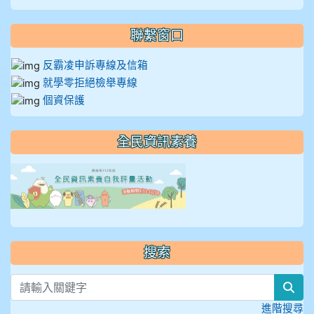
聯繫窗口
反霸凌申訴專線及信箱
就學零拒絕檢舉專線
個資保護
全民資訊素養
link to https://isafeevent
搜索
sea
進階搜尋