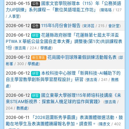
908彭主豪
2026-06-15
國家文官學院辦理本（115）年「公務英語
公告
力UP訓練」系列課程－「數位英語增能工作坊」
(
陳珞珞
/ 127
909林柏翰
/
人事室
)
2026-06-12
115年5月份會計報告
(
宋沛芸
/ 215 /
會計室
)
公告
909林玉楓
2026-06-12
花蓮縣政府辦理「花蓮縣第七屆太平洋盃
研習
PTWA X 華紙公益全國自走車大賽」調整後(第1次)共訓課程表
909林朝智
1份
(
張吉南
/ 224 /
學務處
)
2026-06-12
花崗國中羽球隊暑假訓練活動報名表
910謝尚橙
(
邱
新生專區
彬峯
/ 300 /
學務處
)
910呂芃澔
2026-06-12
本校科技中心辦理「新興科技-AI輔助下的
研習
自主學習教學創新與學習歷程設計」研習
(
張吉南
/ 241 /
教務
910溫婕伶
處
)
2026-06-12
國立東華大學辦理115年師培科技講座《未
研習
911王祉傑
來STEAM新視界：探索無人機足球的協作與實踐》
(
張吉南
/
204 /
教務處
)
911張 婷
2026-06-11
「2026洄瀾新秀爭霸讚」表演團體徵選活動，鼓
勵在地學生及表演團體踴躍報名參加，請查照。
(
陳彥文
/ 402