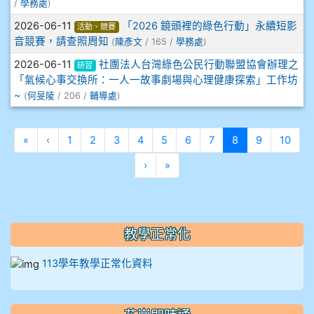
912彭子宸
/
學務處
)
2026-06-11
「2026 鏡頭裡的綠色行動」永續短影
活動、競賽
914王苡澄
音競賽，請查照周知
(
陳彥文
/ 165 /
學務處
)
2026-06-11
社團法人台灣綠色公民行動聯盟協會辦理之
研習
「氣候心事交換所：一人一故事劇場與心理健康探索」工作坊
~
(
何旻陵
/ 206 /
輔導處
)
第一頁
上一頁
(目前頁次)
«
‹
1
2
3
4
5
6
7
8
9
10
下一頁
最後頁
›
»
教學正常化
113學年教學正常化資料