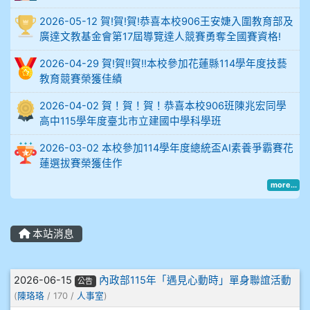
914謝佩臻 5A10+
2026-05-12 賀!賀!賀!恭喜本校906王安婕入圍教育部及
廣達文教基金會第17屆導覽達人競賽勇奪全國賽資格!
902蘇奕愷
2026-04-29 賀!賀!!賀!!本校參加花蓮縣114學年度技藝
903陳品帆
教育競賽榮獲佳績
2026-04-02 賀！賀！賀！恭喜本校906班陳兆宏同學
904彭子庭
高中115學年度臺北市立建國中學科學班
905蔣昇和
2026-03-02 本校參加114學年度總統盃AI素養爭霸賽花
蓮選拔賽榮獲佳作
905周沛蓉
more...
905鄭瑀安
本站消息
906江彥臻
文章列表
907張晏寧
2026-06-15
內政部115年「遇見心動時」單身聯誼活動
公告
(
陳珞珞
/ 170 /
人事室
)