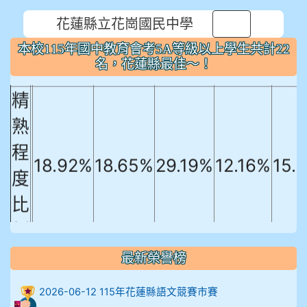
本校115年國中教育會考5A等級以上
花蓮縣立花崗國民中學
⏸
學生共計22名，花蓮縣最佳～！
本校115年國中教育會考5A等級以上學生共計22
國文
英文
數學
社會
自
名，花蓮縣最佳～！
精
熟
程
18.92%
18.65%
29.19%
12.16%
15.
度
比
例
906陳兆宏 5A10+ 作文5
最新榮譽榜
912余 嘉 5A10+
2026-06-12 115年花蓮縣語文競賽市賽