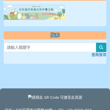
link to https://isafeevent
搜索
sea
進階搜尋
頁尾