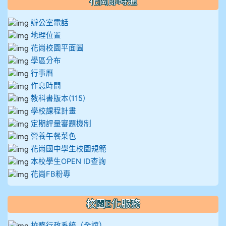
花崗即時通
辦公室電話
地理位置
花崗校園平面圖
學區分布
行事曆
作息時間
教科書版本(115)
學校課程計畫
定期評量審題機制
營養午餐菜色
花崗國中學生校園規範
本校學生OPEN ID查詢
花崗FB粉專
校園E化服務
校務行政系統（全誼）