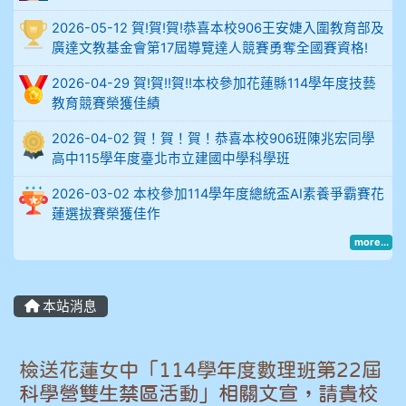
比
2026-05-12 賀!賀!賀!恭喜本校906王安婕入圍教育部及
例
廣達文教基金會第17屆導覽達人競賽勇奪全國賽資格!
906陳兆宏 5A10+ 作文5
2026-04-29 賀!賀!!賀!!本校參加花蓮縣114學年度技藝
教育競賽榮獲佳績
912余 嘉 5A10+
2026-04-02 賀！賀！賀！恭喜本校906班陳兆宏同學
高中115學年度臺北市立建國中學科學班
914謝佩臻 5A10+
2026-03-02 本校參加114學年度總統盃AI素養爭霸賽花
902蘇奕愷
蓮選拔賽榮獲佳作
more...
903陳品帆
904彭子庭
本站消息
905蔣昇和
檢送花蓮女中「114學年度數理班第22屆
905周沛蓉
科學營雙生禁區活動」相關文宣，請貴校