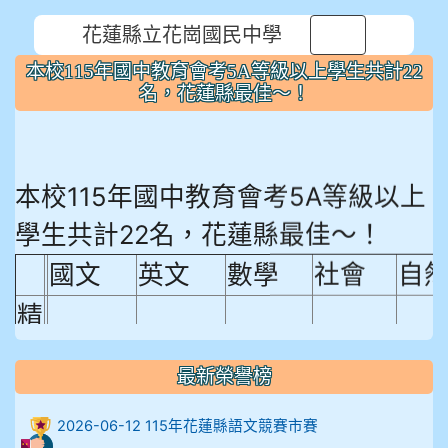
花蓮縣立花崗國民中學
⏸
本校115年國中教育會考5A等級以上學生共計22
名，花蓮縣最佳～！
本校115年國中教育會考5A等級以上
學生共計22名，花蓮縣最佳～！
國文
英文
數學
社會
自
精
熟
最新榮譽榜
程
18.92%
18.65%
29.19%
12.16%
15.
度
2026-06-12 115年花蓮縣語文競賽市賽