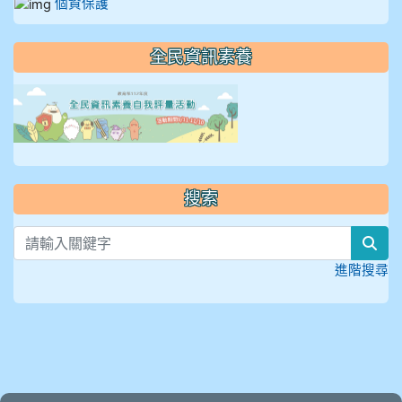
個資保護
全民資訊素養
link to https://isafeevent
搜索
sea
進階搜尋