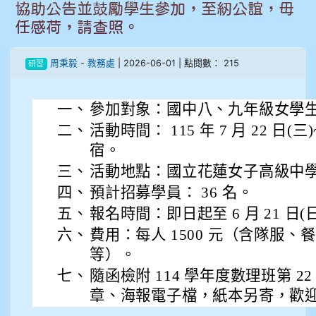
協助公告並鼓勵學生參加，至紉公誼，毋
905鄭瑀安
任感荷，請查照。
906江彥臻
周秉毅
-
教務處
| 2026-06-01 | 點閱數： 215
研習
907張晏寧
一、
參加對象：國中八、九年級女學
908彭主豪
二、
活動時間： 115 年 7 月 22 日(三)
宿。
909林柏翰
三、
活動地點：國立花蓮女子高級中
四、
預計招募學員： 36 名。
909林玉楓
五、
報名時間：即日起至 6 月 21 日(
909林朝智
六、
費用：每人 1500 元（含隊服
等）。
910謝尚橙
七、
隨函檢附 114 學年度數理班第 
章、海報電子檔，紙本另寄，歡
910呂芃澔