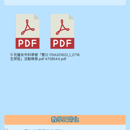
910溫婕伶
911王祉傑
911張 婷
912彭子宸
1) 花蓮女中科學營「雙
2) 115A201622_1_2716
生禁區」活動簡章.pdf
4708544.pdf
914王苡澄
教學正常化