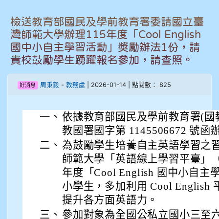
906江彥臻
檢送教育部國民及學前教育署委請國立臺
907張晏寧
灣師範大學辦理115年度「Cool English
國中小自主學習活動」獎勵辦法1份，請
908彭主豪
貴校鼓勵學生踴躍報名參加，請查照。
909林柏翰
周秉毅
-
教務處
| 2026-01-14 | 點閱數： 825
好消息
909林玉楓
一、
依據教育部國民及學前教育署(國教署)1
909林朝智
教國署國字第 1145506672 號
二、
為鼓勵學生培養自主英語學習之
910謝尚橙
師範大學「英語線上學習平臺」（ Cool
910呂芃澔
年度「Cool English 國中
小學生，多加利用 Cool Engli
910溫婕伶
提升各方面英語力。
三、
參加對象為全國公私立國小三至
911王祉傑