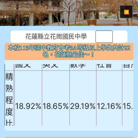
⏸
本校115年國中教育會考5A等級以上
花蓮縣立花崗國民中學
學生共計22名，花蓮縣最佳～！
本校115年國中教育會考5A等級以上學生共計22
名，花蓮縣最佳～！
國文
英文
數學
社會
自
精
熟
程
18.92%
18.65%
29.19%
12.16%
15.
度
比
例