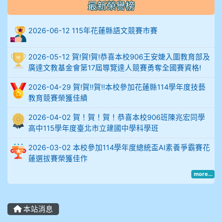
906陳兆宏 5A10+ 作文5
最新榮譽榜
912余 嘉 5A10+
2026-06-12 115年花蓮縣語文競賽市賽
914謝佩臻 5A10+
2026-05-12 賀!賀!賀!恭喜本校906王安婕入圍教育部及
廣達文教基金會第17屆導覽達人競賽勇奪全國賽資格!
902蘇奕愷
2026-04-29 賀!賀!!賀!!本校參加花蓮縣114學年度技藝
教育競賽榮獲佳績
903陳品帆
2026-04-02 賀！賀！賀！恭喜本校906班陳兆宏同學
904彭子庭
高中115學年度臺北市立建國中學科學班
2026-03-02 本校參加114學年度總統盃AI素養爭霸賽花
905蔣昇和
蓮選拔賽榮獲佳作
905周沛蓉
more...
905鄭瑀安
本站消息