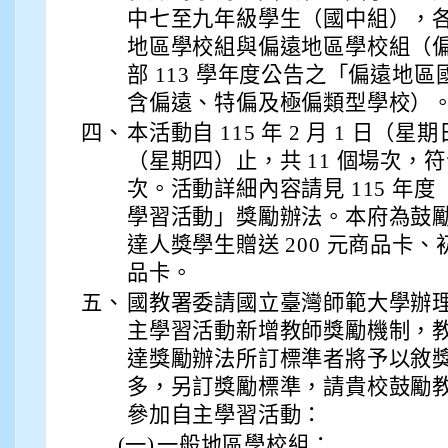
中七至九年級學生（國中組），
911張 婷
地區學校組與偏遠地區學校組（
部 113 學年度公告之「偏遠地
912彭子宸
含偏遠、特偏及極偏類型學校）
四、
本活動自 115 年 2 月 1 日（星期日
914王苡澄
（星期四）止，共 11 個場次，
次。活動詳細內容請見 115 年度「Co
學習活動」獎勵辦法。本府為鼓
達人獎學生贈送 200 元商品卡、初
品卡。
五、
國教署委請國立臺灣師範大學辦理之各場 
主學習活動新增教師獎勵機制，
達獎勵辦法所訂標準者將予以敘
多，另訂獎勵標準，請貴校鼓勵
參加自主學習活動：
(一)
一般地區學校組：