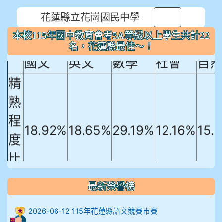
花蓮縣立花崗國民中學
本校115年國中教育會考5A等級以上
⏸
本校115年國中教育會考5A等級以上學生共計22
學生共計22名，花蓮縣最佳～！
名，花蓮縣最佳～！
國文
英文
數學
社會
自
精
熟
程
18.92%
18.65%
29.19%
12.16%
15.
度
比
例
最新榮譽榜
906陳兆宏 5A10+ 作文5
2026-06-12 115年花蓮縣語文競賽市賽
912余 嘉 5A10+