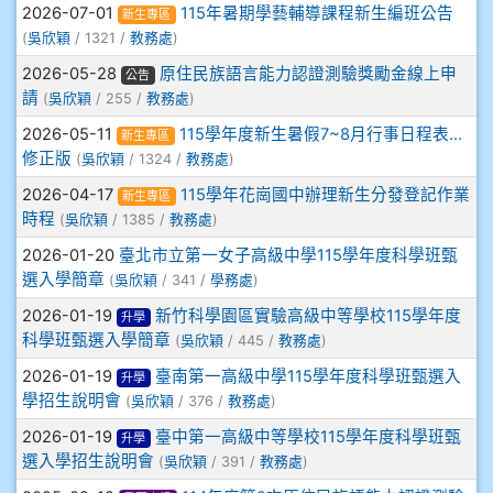
2026-07-01
115年暑期學藝輔導課程新生編班公告
新生專區
908彭主豪
(
吳欣穎
/ 1321 /
教務處
)
2026-05-28
原住民族語言能力認證測驗獎勵金線上申
公告
909林柏翰
請
(
吳欣穎
/ 255 /
教務處
)
2026-05-11
115學年度新生暑假7~8月行事日程表…
909林玉楓
新生專區
修正版
(
吳欣穎
/ 1324 /
教務處
)
909林朝智
2026-04-17
115學年花崗國中辦理新生分發登記作業
新生專區
時程
(
吳欣穎
/ 1385 /
教務處
)
910謝尚橙
2026-01-20
臺北市立第一女子高級中學115學年度科學班甄
選入學簡章
(
吳欣穎
/ 341 /
學務處
)
910呂芃澔
2026-01-19
新竹科學園區實驗高級中等學校115學年度
升學
科學班甄選入學簡章
(
吳欣穎
/ 445 /
教務處
)
910溫婕伶
2026-01-19
臺南第一高級中學115學年度科學班甄選入
升學
學招生說明會
(
吳欣穎
/ 376 /
教務處
)
911王祉傑
2026-01-19
臺中第一高級中等學校115學年度科學班甄
升學
911張 婷
選入學招生說明會
(
吳欣穎
/ 391 /
教務處
)