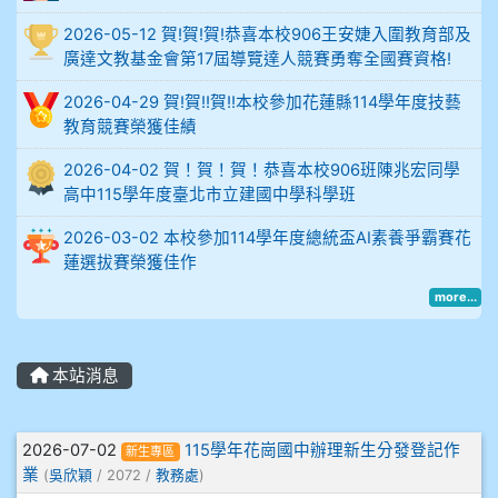
2026-05-12 賀!賀!賀!恭喜本校906王安婕入圍教育部及
914謝佩臻 5A10+
廣達文教基金會第17屆導覽達人競賽勇奪全國賽資格!
902蘇奕愷
2026-04-29 賀!賀!!賀!!本校參加花蓮縣114學年度技藝
教育競賽榮獲佳績
903陳品帆
2026-04-02 賀！賀！賀！恭喜本校906班陳兆宏同學
高中115學年度臺北市立建國中學科學班
904彭子庭
2026-03-02 本校參加114學年度總統盃AI素養爭霸賽花
905蔣昇和
蓮選拔賽榮獲佳作
more...
905周沛蓉
905鄭瑀安
本站消息
906江彥臻
文章列表
2026-07-02
115學年花崗國中辦理新生分發登記作
新生專區
907張晏寧
業
(
吳欣穎
/ 2072 /
教務處
)