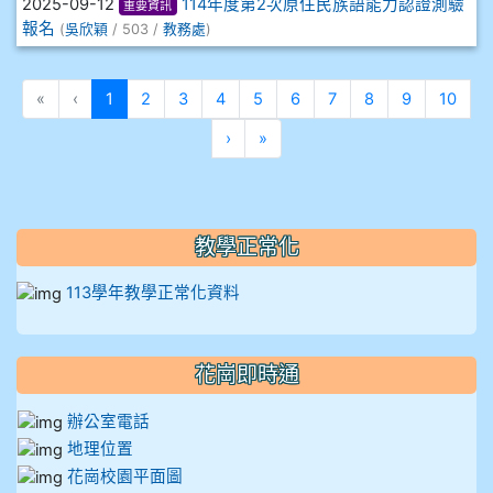
2025-09-12
114年度第2次原住民族語能力認證測驗
重要資訊
912彭子宸
報名
(
吳欣穎
/ 503 /
教務處
)
914王苡澄
(目前頁次)
«
‹
1
2
3
4
5
6
7
8
9
10
下一頁
最後頁
›
»
教學正常化
113學年教學正常化資料
花崗即時通
辦公室電話
地理位置
花崗校園平面圖