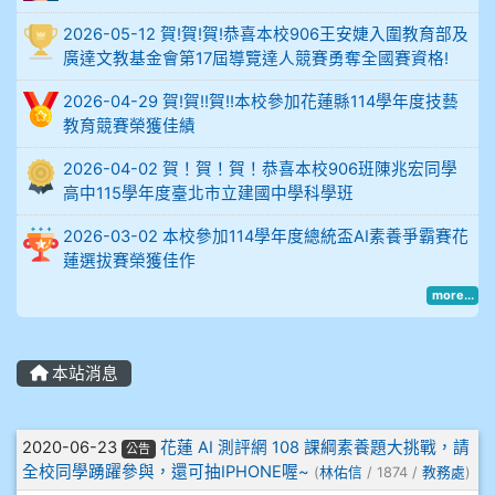
2026-05-12 賀!賀!賀!恭喜本校906王安婕入圍教育部及
914謝佩臻 5A10+
廣達文教基金會第17屆導覽達人競賽勇奪全國賽資格!
2026-04-29 賀!賀!!賀!!本校參加花蓮縣114學年度技藝
902蘇奕愷
教育競賽榮獲佳績
903陳品帆
2026-04-02 賀！賀！賀！恭喜本校906班陳兆宏同學
高中115學年度臺北市立建國中學科學班
904彭子庭
2026-03-02 本校參加114學年度總統盃AI素養爭霸賽花
蓮選拔賽榮獲佳作
905蔣昇和
more...
905周沛蓉
905鄭瑀安
本站消息
906江彥臻
文章列表
2020-06-23
花蓮 AI 測評網 108 課綱素養題大挑戰，請
公告
全校同學踴躍參與，還可抽IPHONE喔~
(
林佑信
/ 1874 /
教務處
)
907張晏寧