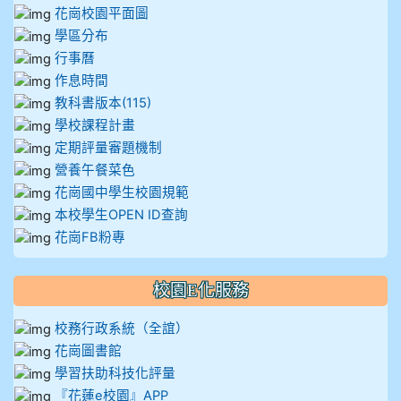
花崗校園平面圖
學區分布
行事曆
作息時間
教科書版本(115)
學校課程計畫
定期評量審題機制
營養午餐菜色
花崗國中學生校園規範
本校學生OPEN ID查詢
花崗FB粉專
校園E化服務
校務行政系統（全誼）
花崗圖書館
學習扶助科技化評量
『花蓮e校園』APP