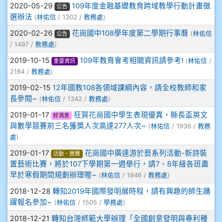
2020-05-29
109年度金融基礎教育跨域教學行動計畫徵
公告
選辦法
(
林佑信
/ 1302 /
教務處
)
908彭主豪
2020-02-26
花崗國中108學年度第二學期行事曆
(
林佑信
公告
909林柏翰
/ 1497 /
教務處
)
2019-10-15
109年教育會考相關資訊請參考!
(
林佑信
/
重要資訊
909林玉楓
2184 /
教務處
)
2019-02-15
12年國教108各領域課綱內容，請全校教師和家
909林朝智
長參閱~
(
林佑信
/ 1342 /
教務處
)
2019-01-17
狂賀花崗國中學生表現優異，縣長盃英文
910謝尚橙
好消息
與數學競賽前三名獲獎人次高達277人次~
(
林佑信
/ 1936 /
教務
處
)
910呂芃澔
2019-01-17
花崗國中廣達游於藝系列活動-新詩裝
活動、競賽
910溫婕伶
置藝術比賽，將於107下學期第一週舉行，請7、8年級各班盡
早於寒假期間規劃辦理喔~
(
林佑信
/ 1946 /
教務處
)
911王祉傑
2018-12-28
轉知2019年國際發明展時程，請有興趣的師生踴
躍報名參加~
(
林佑信
/ 1505 /
學務處
)
911張 婷
2018-12-21
轉知台灣師範大學辦理「全國創意發明與專利種