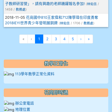
子教師研習營」，請有興趣的老師踴躍報名參加!
(
林佑信
/
912彭子宸
1458 /
教務處
)
2018-11-05
花崗國中810王家偉和712陳學瑋在印度勇奪
914王苡澄
2018IEYI世界青少年發明展銅牌
(
林佑信
/ 1706 /
教務處
)
(目前頁次)
下一頁
最後頁
«
‹
1
2
3
4
5
›
»
教學正常化
113學年教學正常化資料
花崗即時通
辦公室電話
地理位置