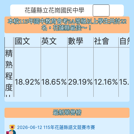
花蓮縣立花崗國民中學
⏸
本校115年國中教育會考5A等級以上
本校115年國中教育會考5A等級以上學生共計22
學生共計22名，花蓮縣最佳～！
名，花蓮縣最佳～！
國文
英文
數學
社會
自
精
熟
程
18.92%
18.65%
29.19%
12.16%
15.
度
比
例
最新榮譽榜
906陳兆宏 5A10+ 作文5
2026-06-12 115年花蓮縣語文競賽市賽
912余 嘉 5A10+