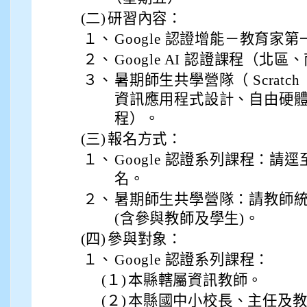
(二)
研習內容：
910呂芃澔
１、
Google 認證增能－教育家第一級
910溫婕伶
２、
Google AI 認證課程（北區
３、
暑期師生共學營隊（ Scrat
911王祉傑
資訊應用程式設計、自由硬
程）。
911張 婷
(三)
報名方式：
１、
Google 認證系列課程：
912彭子宸
名。
914王苡澄
２、
暑期師生共學營隊：請教師統一填
(含參與教師及學生)。
(四)
參與對象：
１、
Google 認證系列課程：
(１)
本縣轄屬資訊教師。
(２)
本縣國中小校長、主任及