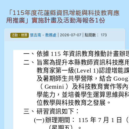
905周沛蓉
「115年度花蓮縣資訊增能與科技教育應
用推廣」實施計畫及活動海報各1份
905鄭瑀安
張吉南
-
教務處
| 2026-07-07 | 點閱數： 173
活動、競賽
906江彥臻
一、
依據 115 年資訊教育推動計畫辦
907張晏寧
二、
旨案為提升本縣教師資訊科技應用能
908彭主豪
教育家第一級(Level 1)認證增能課程
及暑期師生共學營隊，結合 Google W
909林柏翰
（ Gemini ）及科技教育實作
學能力，並培養學生運算思維與
909林玉楓
位教學與科技教育之發展。
三、
研習資訊如下：
909林朝智
(一)
辦理期間： 115 年 7 月 1 日
910謝尚橙
（星期五）。