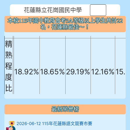
本校115年國中教育會考5A等級以上
花蓮縣立花崗國民中學
⏸
學生共計22名，花蓮縣最佳～！
本校115年國中教育會考5A等級以上學生共計22
國文
英文
數學
社會
自
名，花蓮縣最佳～！
精
熟
程
18.92%
18.65%
29.19%
12.16%
15.
度
比
例
906陳兆宏 5A10+ 作文5
最新榮譽榜
912余 嘉 5A10+
2026-06-12 115年花蓮縣語文競賽市賽