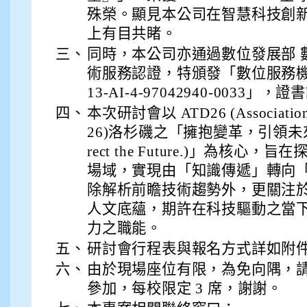
912彭子宸
殊榮。顯見本公司在智慧科技創
上有目共睹。
914王苡澄
三、
同時，本公司亦通過數位發展部 
術服務認證，特頒發「數位服務機
13-AI-4-97042940-0033」
四、
本次研討會以 ATD26 (Association f
26)洛杉磯之「擁抱變革，引領未來(Embr
rect the Future.)」為核心，
場域，實現由「知識傳遞」轉向
除解析前瞻技術趨勢外，更關注
人文底蘊，期許在科技驅動之當
力之職能。
五、
研討會行程表與報名方式詳如附
六、
由於現場座位有限，為免向隅，
參加，每校限定 3 席，謝謝。