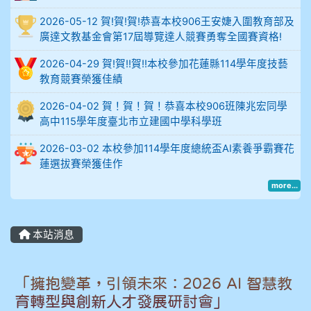
914謝佩臻 5A10+
2026-05-12 賀!賀!賀!恭喜本校906王安婕入圍教育部及
廣達文教基金會第17屆導覽達人競賽勇奪全國賽資格!
902蘇奕愷
2026-04-29 賀!賀!!賀!!本校參加花蓮縣114學年度技藝
903陳品帆
教育競賽榮獲佳績
2026-04-02 賀！賀！賀！恭喜本校906班陳兆宏同學
904彭子庭
高中115學年度臺北市立建國中學科學班
905蔣昇和
2026-03-02 本校參加114學年度總統盃AI素養爭霸賽花
蓮選拔賽榮獲佳作
905周沛蓉
more...
905鄭瑀安
本站消息
906江彥臻
907張晏寧
「擁抱變革，引領未來：2026 AI 智慧教
育轉型與創新人才發展研討會」