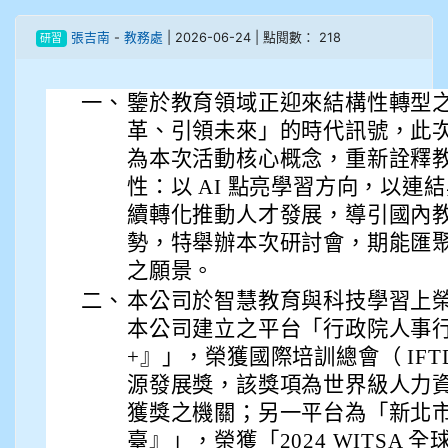
908彭主豪
張吉南
-
教務處
| 2026-06-24 | 點閱數： 218
研習
909林柏翰
一、
鑒於教育領域正迎來結構性轉型
909林玉楓
革、引領未來」的時代訊號，此次研
909林朝智
為本次活動核心概念，重新詮釋
性：以 AI 點亮學習方向，以連
910謝尚橙
續轉化推動人才發展，導引國內
勢，特舉辦本次研討會，期能匯
910呂芃澔
之願景。
二、
本公司於智慧教育與科技學習上
910溫婕伶
本公司建立之平台「行政院人事行
911王祉傑
+』」，榮獲國際培訓總會（ IFTD
源發展獎，該獎項為世界級人力
911張 婷
獲獎之機關；另一平台為「新北
臺』」，榮獲「2024 WITSA