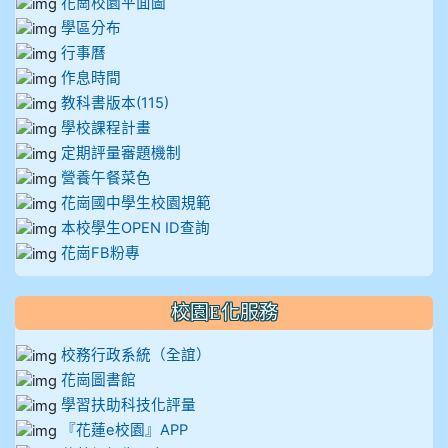
花崗校園平面圖
學區分布
行事曆
作息時間
教科書版本(115)
學校課程計畫
定期評量審題機制
營養午餐菜色
花崗國中學生校園規範
本校學生OPEN ID查詢
花崗FB粉專
校園E化服務
校務行政系統（全誼）
花崗圖書館
學習扶助科技化評量
『花蓮e校園』APP