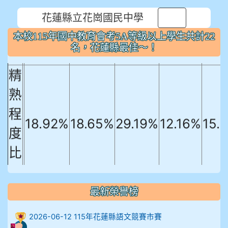
本校115年國中教育會考5A等級以上
花蓮縣立花崗國民中學
⏸
學生共計22名，花蓮縣最佳～！
本校115年國中教育會考5A等級以上學生共計22
國文
英文
數學
社會
自
名，花蓮縣最佳～！
精
熟
程
18.92%
18.65%
29.19%
12.16%
15.
度
比
例
906陳兆宏 5A10+ 作文5
最新榮譽榜
912余 嘉 5A10+
2026-06-12 115年花蓮縣語文競賽市賽