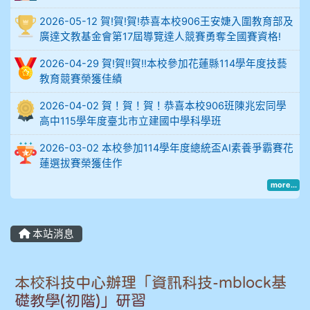
914謝佩臻 5A10+
2026-05-12 賀!賀!賀!恭喜本校906王安婕入圍教育部及
廣達文教基金會第17屆導覽達人競賽勇奪全國賽資格!
902蘇奕愷
2026-04-29 賀!賀!!賀!!本校參加花蓮縣114學年度技藝
903陳品帆
教育競賽榮獲佳績
2026-04-02 賀！賀！賀！恭喜本校906班陳兆宏同學
904彭子庭
高中115學年度臺北市立建國中學科學班
905蔣昇和
2026-03-02 本校參加114學年度總統盃AI素養爭霸賽花
蓮選拔賽榮獲佳作
905周沛蓉
more...
905鄭瑀安
本站消息
906江彥臻
907張晏寧
本校科技中心辦理「資訊科技-mblock基
礎教學(初階)」研習