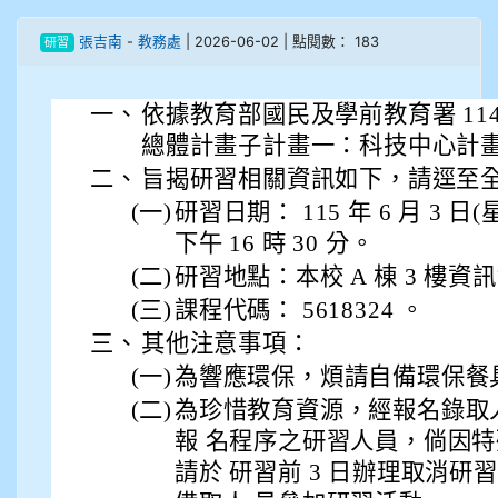
908彭主豪
張吉南
-
教務處
| 2026-06-02 | 點閱數： 183
研習
909林柏翰
一、
依據教育部國民及學前教育署 11
909林玉楓
總體計畫子計畫一：科技中心計
909林朝智
二、
旨揭研習相關資訊如下，請逕至
(一)
研習日期： 115 年 6 月 3 日(
910謝尚橙
下午 16 時 30 分。
(二)
研習地點：本校 A 棟 3 樓資
910呂芃澔
(三)
課程代碼： 5618324 。
910溫婕伶
三、
其他注意事項：
(一)
為響應環保，煩請自備環保餐
911王祉傑
(二)
為珍惜教育資源，經報名錄取
報 名程序之研習人員，倘因
911張 婷
請於 研習前 3 日辦理取消