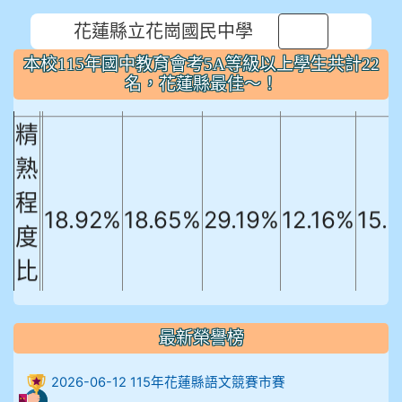
本校115年國中教育會考5A等級以上
花蓮縣立花崗國民中學
⏸
學生共計22名，花蓮縣最佳～！
本校115年國中教育會考5A等級以上學生共計22
國文
英文
數學
社會
自
名，花蓮縣最佳～！
精
熟
程
18.92%
18.65%
29.19%
12.16%
15.
度
比
例
906陳兆宏 5A10+ 作文5
最新榮譽榜
912余 嘉 5A10+
2026-06-12 115年花蓮縣語文競賽市賽