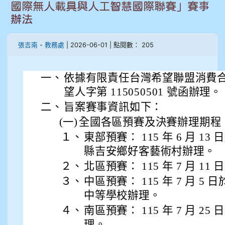
908彭主豪
國際無人載具與人工智慧國際聯賽」賽事
辦法
909林柏翰
張吉南
-
教務處
| 2026-06-01 | 點閱數： 205
909林玉楓
909林朝智
一、
依據有限責任台灣希望聯盟消費合作社 
望人字第 115050501 號函辦理。
910謝尚橙
二、
旨案賽事資訊如下：
(一)
全國各區預賽及決賽辦理期程
910呂芃澔
１、
東部預賽： 115 年 6 月 13 
縣吉安鄉好客藝術村辦理。
910溫婕伶
２、
北區預賽： 115 年 7 月 1
911王祉傑
３、
中區預賽： 115 年 7 月 
中等學校辦理。
911張 婷
４、
南區預賽： 115 年 7 月 
理。