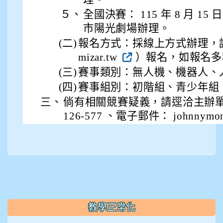
912彭子宸
５、
全國決賽： 115 年 8 月 15 
914王苡澄
市陽光劇場辦理。
(二)
報名方式：採線上方式辦理，請逕自
mizar.tw
）報名，如報名多
(三)
賽事類別：無人機、機器人、
(四)
賽事組別：初階組、青少年組
三、
倘有相關競賽疑義，請逕洽主辦單位
126-577 、電子郵件： johnnymone
教學正常化