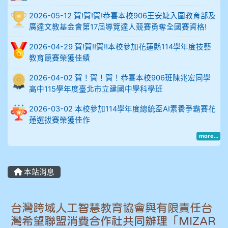
914謝佩臻 5A10+
2026-05-12 賀!賀!賀!恭喜本校906王安婕入圍教育部及
廣達文教基金會第17屆導覽達人競賽勇奪全國賽資格!
902蘇奕愷
2026-04-29 賀!賀!!賀!!本校參加花蓮縣114學年度技藝
903陳品帆
教育競賽榮獲佳績
2026-04-02 賀！賀！賀！恭喜本校906班陳兆宏同學
904彭子庭
高中115學年度臺北市立建國中學科學班
905蔣昇和
2026-03-02 本校參加114學年度總統盃AI素養爭霸賽花
蓮選拔賽榮獲佳作
905周沛蓉
more...
905鄭瑀安
本站消息
906江彥臻
907張晏寧
台灣跨域人工智慧教育協會與有限責任台
灣希望聯盟消費合作社共同辦理「MIZAR