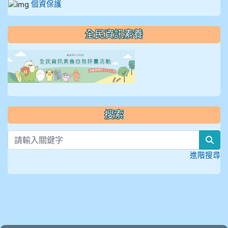
個資保護
全民資訊素養
link to https://isafeevent
搜索
sea
進階搜尋