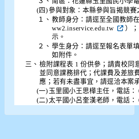
３、
南區：花蓮縣玉里國民小學
912彭子宸
(四)
參與對象：本縣參與旨揭競賽
１、
教師身分：請逕至全國教師在職進修
914王苡澄
ww2.inservice.edu.tw
）；
示。
２、
學生身分：請逕至報名表單
如附件。
三、
檢附課程表 1 份供參；請貴校同
並同意課務排代；代課費及差旅
應；若有未盡事宜，請逕洽本案
(一)
玉里國小王思樺主任，電話： 03-8
(二)
太平國小呂奎漢老師，電話： 03-8