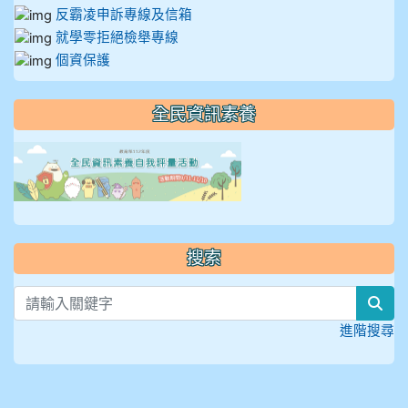
反霸凌申訴專線及信箱
就學零拒絕檢舉專線
個資保護
全民資訊素養
link to https://isafeevent
搜索
sea
進階搜尋