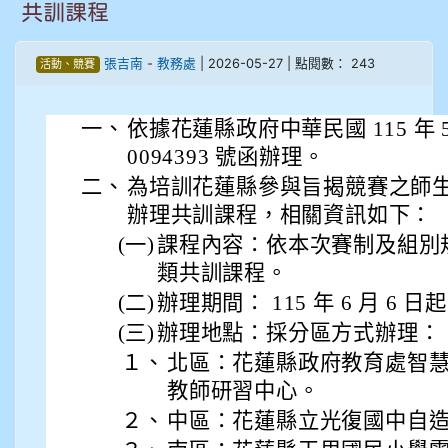
共訓課程
908彭主豪
張吉南
-
教務處
| 2026-05-27 | 點閱數： 243
活動、競賽
909林柏翰
一、
依據花蓮縣政府中華民國 115 年 5 
909林玉楓
0094393 號函辦理。
909林朝智
二、
為培訓
花蓮縣
參與旨揭競賽之師
辦理共訓課程，相關資訊如下：
910謝尚橙
(一)
課程內容：依本次賽制及組別規劃
類共訓課程。
910呂芃澔
(二)
辦理期間： 115 年 6 月 6 日起
910溫婕伶
(三)
辦理地點：採分區方式辦理：
１、
北區：花蓮縣政府教育處智
911王祉傑
教師研習中心。
２、
中區：花蓮縣立光復國中自
911張 婷