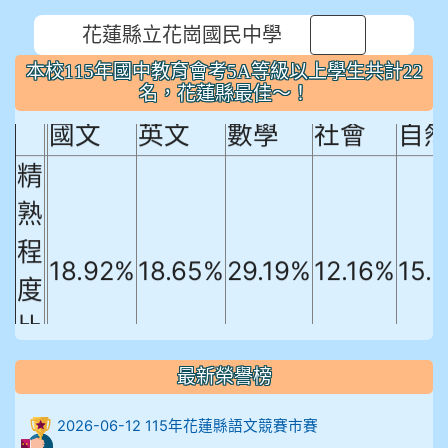
花蓮縣立花崗國民中學
本校115年國中教育會考5A等級以上
⏸
本校115年國中教育會考5A等級以上學生共計22
學生共計22名，花蓮縣最佳～！
名，花蓮縣最佳～！
國文
英文
數學
社會
自
精
熟
程
18.92%
18.65%
29.19%
12.16%
15.
度
比
例
最新榮譽榜
906陳兆宏 5A10+ 作文5
2026-06-12 115年花蓮縣語文競賽市賽
912余 嘉 5A10+