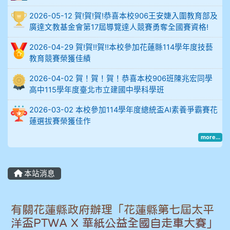
2026-05-12 賀!賀!賀!恭喜本校906王安婕入圍教育部及
914謝佩臻 5A10+
廣達文教基金會第17屆導覽達人競賽勇奪全國賽資格!
902蘇奕愷
2026-04-29 賀!賀!!賀!!本校參加花蓮縣114學年度技藝
教育競賽榮獲佳績
903陳品帆
2026-04-02 賀！賀！賀！恭喜本校906班陳兆宏同學
高中115學年度臺北市立建國中學科學班
904彭子庭
2026-03-02 本校參加114學年度總統盃AI素養爭霸賽花
905蔣昇和
蓮選拔賽榮獲佳作
more...
905周沛蓉
905鄭瑀安
本站消息
906江彥臻
有關花蓮縣政府辦理「花蓮縣第七屆太平
907張晏寧
洋盃PTWA X 華紙公益全國自走車大賽」