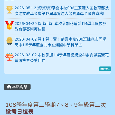
2026-05-12 賀!賀!賀!恭喜本校906王安婕入圍教育部及
914謝佩臻 5A10+
廣達文教基金會第17屆導覽達人競賽勇奪全國賽資格!
902蘇奕愷
2026-04-29 賀!賀!!賀!!本校參加花蓮縣114學年度技藝
教育競賽榮獲佳績
903陳品帆
2026-04-02 賀！賀！賀！恭喜本校906班陳兆宏同學
高中115學年度臺北市立建國中學科學班
904彭子庭
2026-03-02 本校參加114學年度總統盃AI素養爭霸賽花
905蔣昇和
蓮選拔賽榮獲佳作
more...
905周沛蓉
905鄭瑀安
本站消息
906江彥臻
108學年度第二學期7、8、9年級第二次
907張晏寧
段考日程表