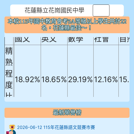
花蓮縣立花崗國民中學
本校115年國中教育會考5A等級以上
⏸
本校115年國中教育會考5A等級以上學生共計22
學生共計22名，花蓮縣最佳～！
名，花蓮縣最佳～！
國文
英文
數學
社會
自
精
熟
程
18.92%
18.65%
29.19%
12.16%
15.
度
比
例
最新榮譽榜
906陳兆宏 5A10+ 作文5
2026-06-12 115年花蓮縣語文競賽市賽
912余 嘉 5A10+