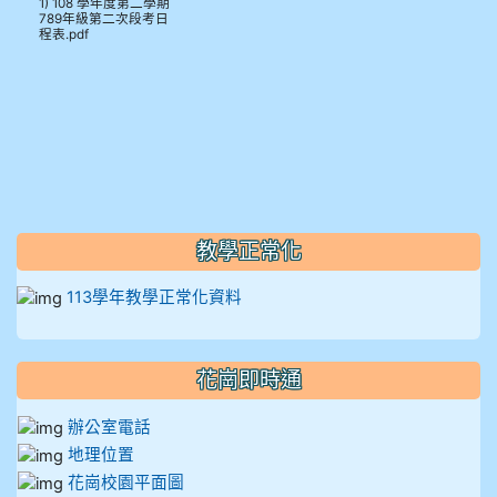
1) 108 學年度第二學期
789年級第二次段考日
912彭子宸
程表.pdf
914王苡澄
教學正常化
113學年教學正常化資料
花崗即時通
辦公室電話
地理位置
花崗校園平面圖