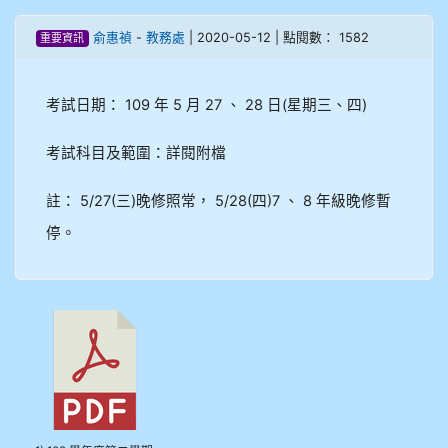
908彭主豪
俞惠禎
-
教務處
| 2020-05-12 | 點閱數： 1582
重要資訊
909林柏翰
考試日期： 109 年 5 月 27 、 28 日(星期三、四)
909林玉楓
考試科目及範圍：詳閱附檔
909林朝智
註： 5/27(三)晚修照常， 5/28(四)7 、 8 年級晚修暫
910謝尚橙
停。
910呂芃澔
910溫婕伶
911王祉傑
911張 婷