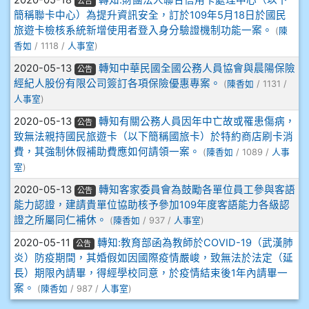
2020-05-18
轉知:財團法人聯合信用卡處理中心（以下
公告
簡稱聯卡中心）為提升資訊安全，訂於109年5月18日於國民
911張 婷
旅遊卡檢核系統新增使用者登入身分驗證機制功能一案。
(
陳
香如
/ 1118 /
人事室
)
912彭子宸
2020-05-13
轉知中華民國全國公務人員協會與晨陽保險
公告
經紀人股份有限公司簽訂各項保險優惠專案。
(
陳香如
/ 1131 /
914王苡澄
人事室
)
2020-05-13
轉知有關公務人員因年中亡故或罹患傷病，
公告
致無法親持國民旅遊卡（以下簡稱國旅卡）於特約商店刷卡消
費，其強制休假補助費應如何請領一案。
(
陳香如
/ 1089 /
人事
室
)
2020-05-13
轉知客家委員會為鼓勵各單位員工參與客語
公告
能力認證，建請貴單位協助核予參加109年度客語能力各級認
證之所屬同仁補休。
(
陳香如
/ 937 /
人事室
)
2020-05-11
轉知:教育部函為教師於COVID-19（武漢肺
公告
炎）防疫期間，其婚假如因國際疫情嚴峻，致無法於法定（延
長）期限內請畢，得經學校同意，於疫情結束後1年內請畢一
案。
(
陳香如
/ 987 /
人事室
)