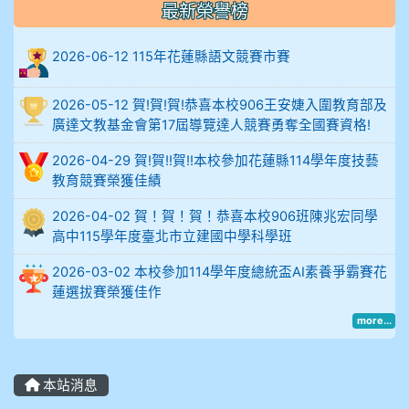
906陳兆宏 5A10+ 作文5
最新榮譽榜
912余 嘉 5A10+
2026-06-12 115年花蓮縣語文競賽市賽
914謝佩臻 5A10+
2026-05-12 賀!賀!賀!恭喜本校906王安婕入圍教育部及
廣達文教基金會第17屆導覽達人競賽勇奪全國賽資格!
902蘇奕愷
2026-04-29 賀!賀!!賀!!本校參加花蓮縣114學年度技藝
教育競賽榮獲佳績
903陳品帆
2026-04-02 賀！賀！賀！恭喜本校906班陳兆宏同學
904彭子庭
高中115學年度臺北市立建國中學科學班
2026-03-02 本校參加114學年度總統盃AI素養爭霸賽花
905蔣昇和
蓮選拔賽榮獲佳作
905周沛蓉
more...
905鄭瑀安
本站消息