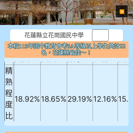
⏸
本校115年國中教育會考5A等級以上
花蓮縣立花崗國民中學
學生共計22名，花蓮縣最佳～！
本校115年國中教育會考5A等級以上學生共計22
名，花蓮縣最佳～！
國文
英文
數學
社會
自
精
熟
程
18.92%
18.65%
29.19%
12.16%
15.
度
比
例