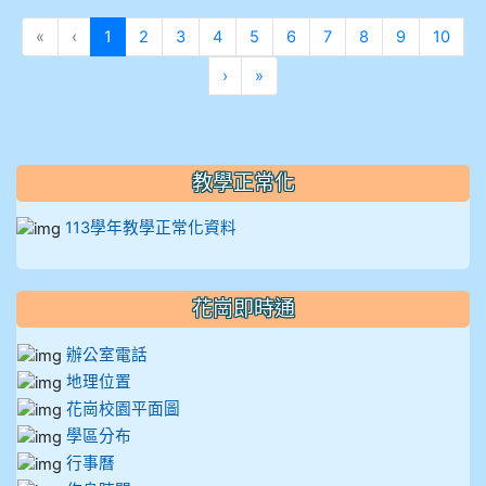
(目前頁次)
«
‹
1
2
3
4
5
6
7
8
9
10
下一頁
最後頁
›
»
教學正常化
113學年教學正常化資料
花崗即時通
辦公室電話
地理位置
花崗校園平面圖
學區分布
行事曆