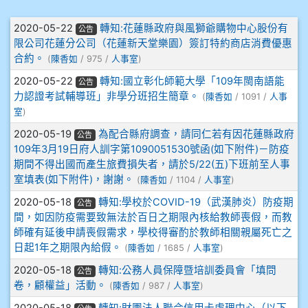
906江彥臻
文章列表
2020-05-22
轉知:花蓮縣政府與風獅爺購物中心股份有
公告
907張晏寧
限公司花蓮分公司（花蓮新天堂樂園）簽訂特約商店消費優惠
合約。
(
陳香如
/ 975 /
人事室
)
908彭主豪
2020-05-22
轉知:國立彰化師範大學「109年閩南語能
公告
力認證考試輔導班」非學分班招生簡章。
(
陳香如
/ 1091 /
人事
909林柏翰
室
)
909林玉楓
2020-05-19
為配合縣府調查，請同仁若有因花蓮縣政府
公告
109年3月19日府人訓字第1090051530號函(如下附件)－防疫
期間不得出國而產生旅費損失者，請於5/22(五)下班前至人事
909林朝智
室填表(如下附件)，謝謝。
(
陳香如
/ 1104 /
人事室
)
910謝尚橙
2020-05-18
轉知:學校於COVID-19（武漢肺炎）防疫期
公告
間，如因防疫需要致無法於百日之期限內核給教師喪假，而教
師確有延後申請喪假需求，學校得審酌於教師相關親屬死亡之
910呂芃澔
日起1年之期限內給假。
(
陳香如
/ 1685 /
人事室
)
910溫婕伶
2020-05-18
轉知:公務人員保障暨培訓委員會「填問
公告
卷，顧權益」活動。
(
陳香如
/ 987 /
人事室
)
911王祉傑