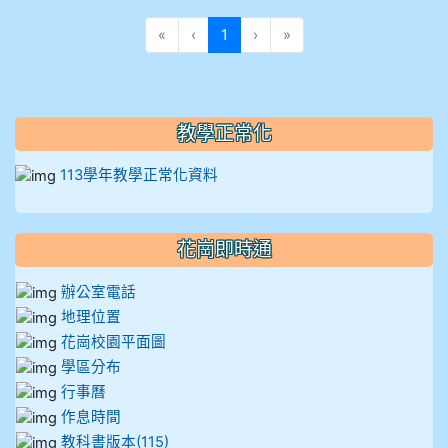
912彭子宸
(目前頁次)
«
‹
1
›
»
914王苡澄
教學正常化
113學年教學正常化資料
花崗即時通
辦公室電話
地理位置
花崗校園平面圖
學區分布
行事曆
作息時間
教科書版本(115)