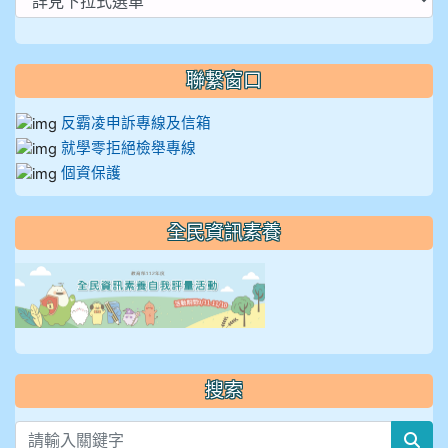
聯繫窗口
反霸凌申訴專線及信箱
就學零拒絕檢舉專線
個資保護
全民資訊素養
link to https://isafeevent
搜索
sea