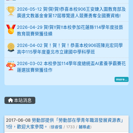
2026-05-12 賀!賀!賀!恭喜本校906王安婕入圍教育部及
914謝佩臻 5A10+
廣達文教基金會第17屆導覽達人競賽勇奪全國賽資格!
902蘇奕愷
2026-04-29 賀!賀!!賀!!本校參加花蓮縣114學年度技藝
教育競賽榮獲佳績
903陳品帆
2026-04-02 賀！賀！賀！恭喜本校906班陳兆宏同學
高中115學年度臺北市立建國中學科學班
904彭子庭
2026-03-02 本校參加114學年度總統盃AI素養爭霸賽花
905蔣昇和
蓮選拔賽榮獲佳作
more...
905周沛蓉
905鄭瑀安
本站消息
906江彥臻
文章列表
2017-06-08
勞動部提供「勞動部在學青年職涯發展資源表」
1份，歡迎大家參閱。
(
徐睿憶
/ 1733 /
輔導處
)
907張晏寧