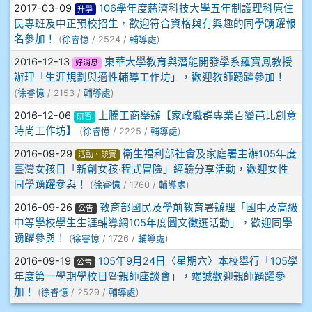
2017-03-09
106學年度慈濟科技大學五年制護理科原住
升學
908彭主豪
民專班及中正預校招生，歡迎符合資格與有興趣的同學踴躍報
名參加！
(
徐睿憶
/ 2524 /
輔導處
)
909林柏翰
2016-12-13
東華大學教育與潛能開發學系羅寶鳳教授
好消息
辦理「生涯規劃與適性輔導工作坊」，歡迎教師踴躍參加！
909林玉楓
(
徐睿憶
/ 2153 /
輔導處
)
2016-12-06
上騰工商舉辦【家政職群專業百變芭比創意
研習
909林朝智
時尚工作坊】
(
徐睿憶
/ 2225 /
輔導處
)
2016-09-29
衛生福利部社會及家庭署主辦105年度
活動、競賽
910謝尚橙
臺灣女孩日「新創女孩‧程式冒險」經驗分享活動，歡迎女性
同學踴躍參與！
(
徐睿憶
/ 1760 /
輔導處
)
910呂芃澔
2016-09-26
教育部國民及學前教育署辦理「國中及高級
公告
中等學校學生生涯輔導網105年度圖文徵選活動」，歡迎同學
910溫婕伶
踴躍參與！
(
徐睿憶
/ 1726 /
輔導處
)
911王祉傑
2016-09-19
105年9月24日〈星期六〉本校舉行「105學
公告
年度第一學期學校日暨親師座談會」，竭誠歡迎親師踴躍參
加！
(
徐睿憶
/ 2529 /
輔導處
)
911張 婷