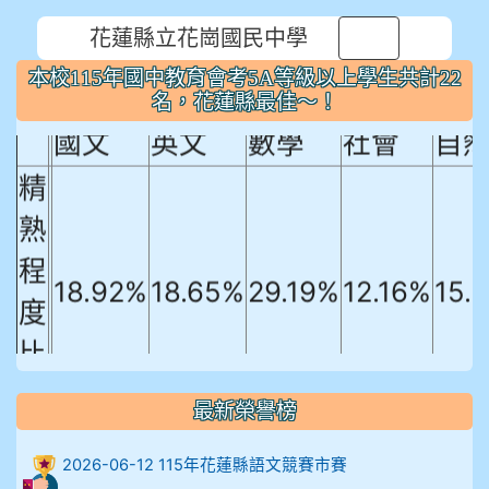
花蓮縣立花崗國民中學
⏸
本校115年國中教育會考5A等級以上
本校115年國中教育會考5A等級以上學生共計22
學生共計22名，花蓮縣最佳～！
名，花蓮縣最佳～！
國文
英文
數學
社會
自
精
熟
程
18.92%
18.65%
29.19%
12.16%
15.
度
比
例
最新榮譽榜
906陳兆宏 5A10+ 作文5
2026-06-12 115年花蓮縣語文競賽市賽
912余 嘉 5A10+